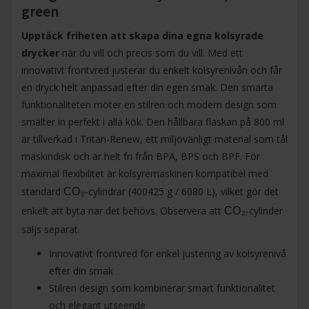
green
Upptäck friheten att skapa dina egna kolsyrade
drycker
när du vill och precis som du vill. Med ett
innovativt frontvred justerar du enkelt kolsyrenivån och får
en dryck helt anpassad efter din egen smak. Den smarta
funktionaliteten möter en stilren och modern design som
smälter in perfekt i alla kök. Den hållbara flaskan på 800 ml
är tillverkad i Tritan-Renew, ett miljövänligt material som tål
maskindisk och är helt fri från BPA, BPS och BPF. För
maximal flexibilitet är kolsyremaskinen kompatibel med
standard
-cylindrar (400425 g / 6080 L), vilket gör det
CO₂
enkelt att byta när det behövs. Observera att
-cylinder
CO₂
säljs separat.
Innovativt frontvred för enkel justering av kolsyrenivå
efter din smak
Stilren design som kombinerar smart funktionalitet
och elegant utseende