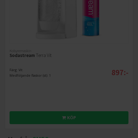
Kolsyremaskin
Sodastream
Terra Vit
897:-
Färg: Vit
Medföljande flaskor (st): 1
KÖP