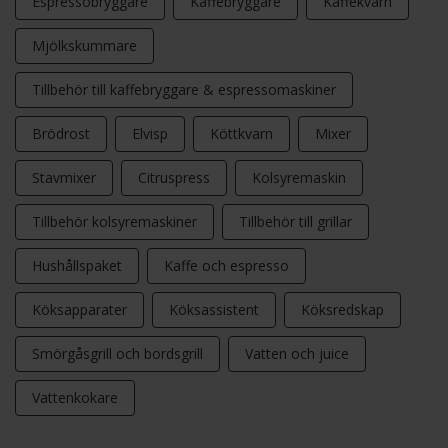
Espressobryggare
Kaffebryggare
Kaffekvarn
Mjölkskummare
Tillbehör till kaffebryggare & espressomaskiner
Brödrost
Elvisp
Köttkvarn
Mixer
Stavmixer
Citruspress
Kolsyremaskin
Tillbehör kolsyremaskiner
Tillbehör till grillar
Hushållspaket
Kaffe och espresso
Köksapparater
Köksassistent
Köksredskap
Smörgåsgrill och bordsgrill
Vatten och juice
Vattenkokare