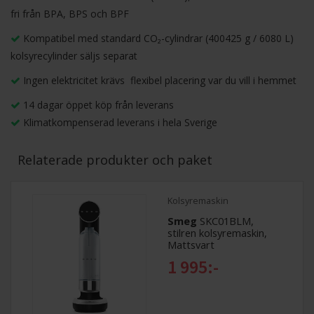
fri från BPA, BPS och BPF
Kompatibel med standard CO₂-cylindrar (400425 g / 6080 L) 
kolsyrecylinder säljs separat
Ingen elektricitet krävs  flexibel placering var du vill i hemmet
14 dagar öppet köp från leverans
Klimatkompenserad leverans i hela Sverige
Relaterade produkter och paket
Kolsyremaskin
Smeg
SKC01BLM,
stilren kolsyremaskin,
Mattsvart
1 995:-