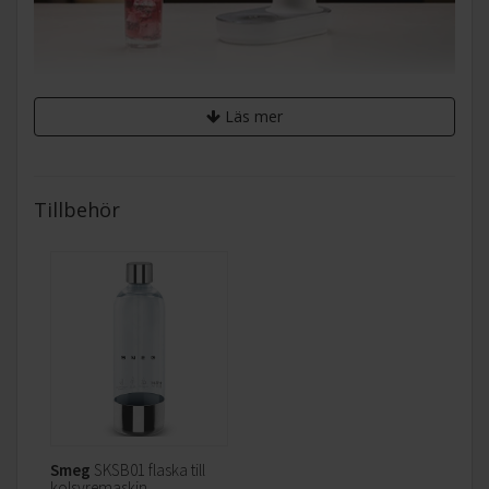
Innovativ design
Läs mer
Skapa dina egna kolsyrade drycker när och hur du vill. Med
det innovativa frontvredet justerar du enkelt kolsyrenivån
från lätt kolsyrat till kraftigt bubblande. Den smarta
Tillbehör
droppbrickan med magnetisk stängning håller arbetsytan
ren och fräsch.
Smeg
SKSB01 flaska till
kolsyremaskin