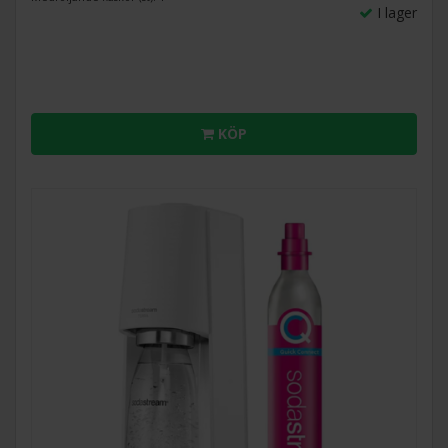
I lager
KÖP