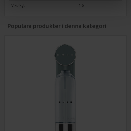
Vikt (kg):
1.6
Populära produkter i denna kategori
My smeg assistant
Med My Smeg Assistant får du smart hjälp direkt i mobilen.
Skanna QR-koden för att snabbt komma åt
användarmanualer, praktiska guider och instruktionsvideor
alltid nära till hands, när du behöver det.