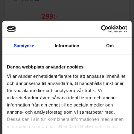
299:-
I lager
Hållbarhet i varje bubblande glas
KÖP
Samtycke
Information
Om
Flaskan (800 ml) är tillverkad av Tritan-Renew ett slitstarkt,
diskmaskinsäkert material bestående av 50 % återvunnen
plast. Den är transparent, BPA-, BPS- och BPF-fri, vilket gör
Denna webbplats använder cookies
den till ett säkert och hållbart val för vardagen.
Specifikationer
Vi använder enhetsidentifierare för att anpassa innehållet
Kolsyremaskinen är kompatibel med de flesta
och annonserna till användarna, tillhandahålla funktioner
skruvbara
-cylindrar (400425 g / 60 L) och kräver ingen
CO₂
Produktblad:
för sociala medier och analysera vår trafik. Vi
installation bara fyll på, kolsyra och njut.
vidarebefordrar även sådana identifierare och annan
Varumärke:
Smeg
information från din enhet till de sociala medier och
Modellbeteckning:
SKC01EGM
annons- och analysföretag som vi samarbetar med.
Dessa kan i sin tur kombinera informationen med annan
Höjd (cm):
42
information som du har tillhandahållit eller som de har
Bredd (cm):
13.5
samlat in när du har använt deras tjänster.