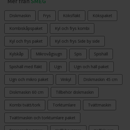
Mer från
SMEG
Diskmaskin
Frys
Köksfläkt
Kökspaket
Kombiskåpspaket
Kyl och frys kombi
Kyl och frys paket
Kyl och frys Side by side
Kylskåp
Mikrovågsugn
Spis
Spishäll
Spishäll med fläkt
Ugn
Ugn och häll paket
Ugn och mikro paket
Vinkyl
Diskmaskin 45 cm
Diskmaskin 60 cm
Tillbehör diskmaskin
Kombi tvätt/tork
Torktumlare
Tvättmaskin
Tvättmaskin och torktumlare paket