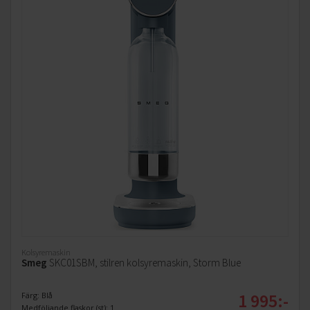
Kolsyremaskin
Smeg
SKC01SBM, stilren kolsyremaskin, Storm Blue
1 995:-
Färg: Blå
Medföljande flaskor (st): 1