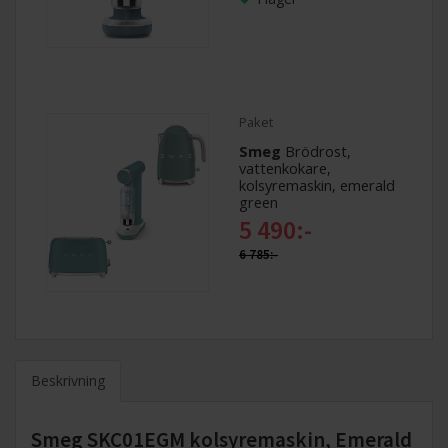
Paket
Smeg
Brödrost,
vattenkokare,
kolsyremaskin, emerald
green
5 490:-
6 785:-
Beskrivning
Smeg SKC01EGM kolsyremaskin, Emerald