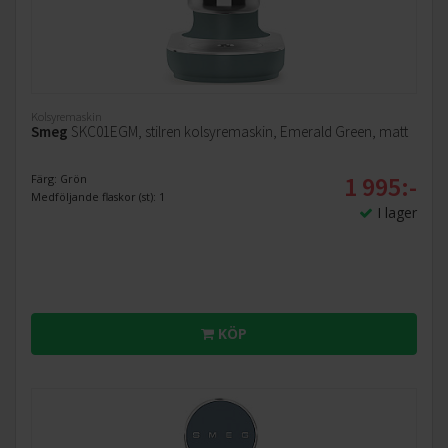
Kolsyremaskin
Smeg
SKC01EGM, stilren kolsyremaskin, Emerald Green, matt
1 995:-
Färg: Grön
Medföljande flaskor (st): 1
I lager
KÖP