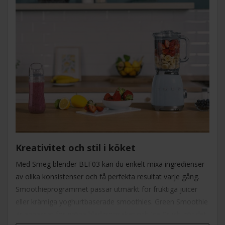
Kreativitet och stil i köket
Med Smeg blender BLF03 kan du enkelt mixa ingredienser
av olika konsistenser och få perfekta resultat varje gång.
Smoothieprogrammet passar utmärkt för fruktiga juicer
eller krämiga yoghurtbaserade smoothies. Green Smoothie
är anpassat för gröna bladgrönsaker och Ice Crush gör det