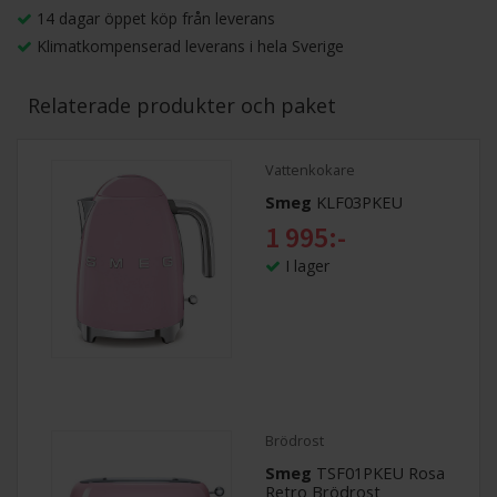
14 dagar öppet köp från leverans
Klimatkompenserad leverans i hela Sverige
Relaterade produkter och paket
Vattenkokare
Smeg
KLF03PKEU
1 995:-
I lager
Brödrost
Smeg
TSF01PKEU Rosa
Retro Brödrost