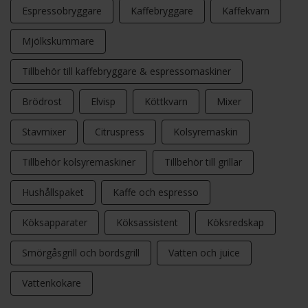
Espressobryggare
Kaffebryggare
Kaffekvarn
Mjölkskummare
Tillbehör till kaffebryggare & espressomaskiner
Brödrost
Elvisp
Köttkvarn
Mixer
Stavmixer
Citruspress
Kolsyremaskin
Tillbehör kolsyremaskiner
Tillbehör till grillar
Hushållspaket
Kaffe och espresso
Köksapparater
Köksassistent
Köksredskap
Smörgåsgrill och bordsgrill
Vatten och juice
Vattenkokare