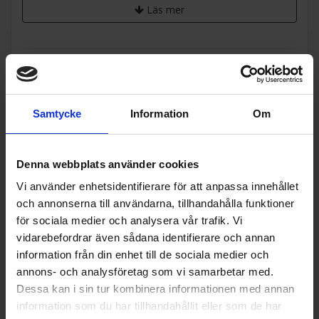
enkelt att krossa is eller tillreda cocktails och isade drycker.
Läs mer
Blendern kombinerar hög prestanda med Smegs tidlösa
retrodesign, vilket gör den till både en funktionell och stilfull
detalj i köket.
Samtycke
Information
Om
Specifikationer
Produktblad:
Denna webbplats använder cookies
Varumärke:
Smeg
Vi använder enhetsidentifierare för att anpassa innehållet
Modellbeteckning:
BLF03PKEU
och annonserna till användarna, tillhandahålla funktioner
för sociala medier och analysera vår trafik. Vi
Höjd (cm):
39.7
vidarebefordrar även sådana identifierare och annan
Bredd (cm):
19.7
information från din enhet till de sociala medier och
annons- och analysföretag som vi samarbetar med.
Djup (cm):
16.3
Dessa kan i sin tur kombinera informationen med annan
Förbättrad prestanda
EAN
8017709332549
information som du har tillhandahållit eller som de har