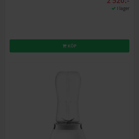
2 520:-
I lager
KÖP