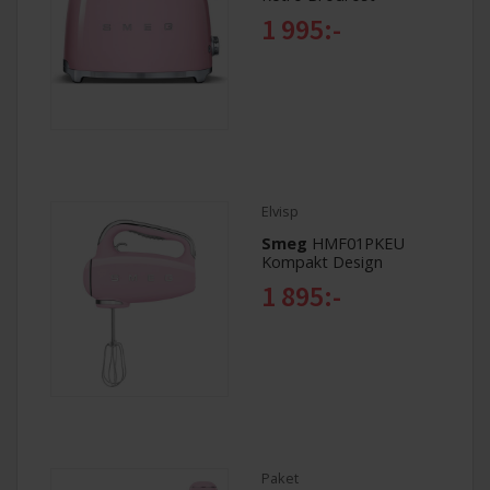
1 995:-
Elvisp
Smeg
HMF01PKEU
Kompakt Design
1 895:-
Paket