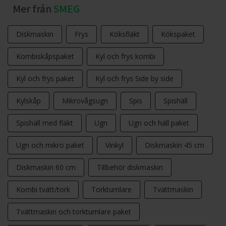
Mer från
SMEG
Diskmaskin
Frys
Köksfläkt
Kökspaket
Kombiskåpspaket
Kyl och frys kombi
Kyl och frys paket
Kyl och frys Side by side
Kylskåp
Mikrovågsugn
Spis
Spishäll
Spishäll med fläkt
Ugn
Ugn och häll paket
Ugn och mikro paket
Vinkyl
Diskmaskin 45 cm
Diskmaskin 60 cm
Tillbehör diskmaskin
Kombi tvätt/tork
Torktumlare
Tvättmaskin
Tvättmaskin och torktumlare paket