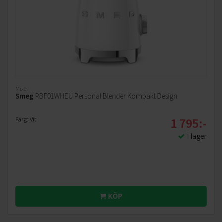
Mixer
Smeg
PBF01WHEU Personal Blender Kompakt Design
1 795:-
Färg: Vit
I lager
KÖP