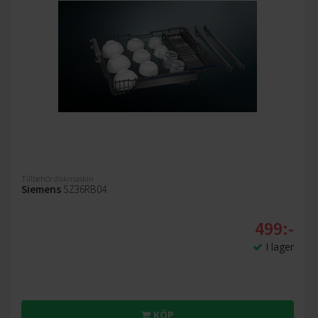
Tillbehör diskmaskin
Siemens
SZ36RB04
499:-
I lager
KÖP