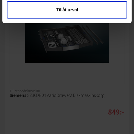
Tillåt urval
Tillbehör diskmaskin
Siemens
SZ36DB04 VarioDrawer2 Diskmaskinskorg
849:-