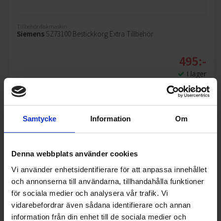
Tillbehör diskmaskin
Siemens
SZ73100 Bestickkorg Extra Tillbehör
495:-
I lager
Samtycke
Information
Om
KÖP
Denna webbplats använder cookies
Vi använder enhetsidentifierare för att anpassa innehållet
och annonserna till användarna, tillhandahålla funktioner
för sociala medier och analysera vår trafik. Vi
vidarebefordrar även sådana identifierare och annan
information från din enhet till de sociala medier och