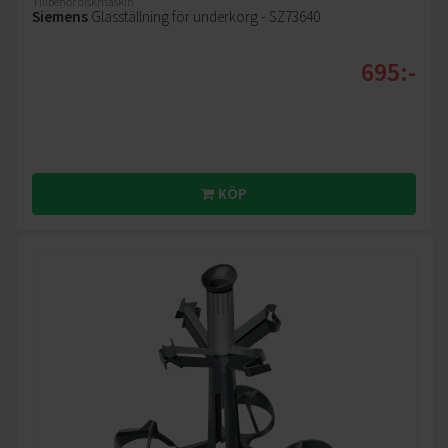
Tillbehör diskmaskin
Siemens
Glasställning för underkorg - SZ73640
695:-
KÖP