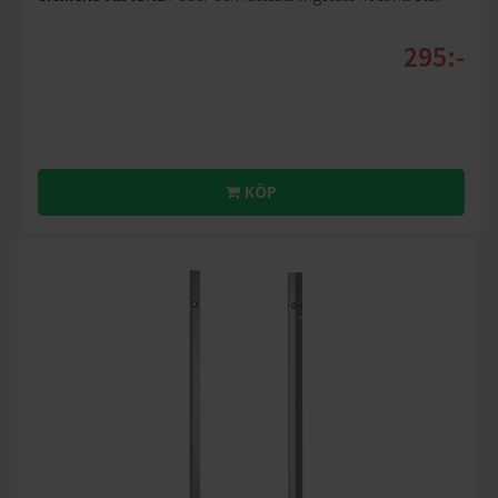
295:-
KÖP