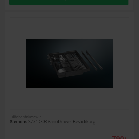
Tillbehör diskmaskin
Siemens
SZ34DX03 VarioDrawer Bestickkorg
790:-