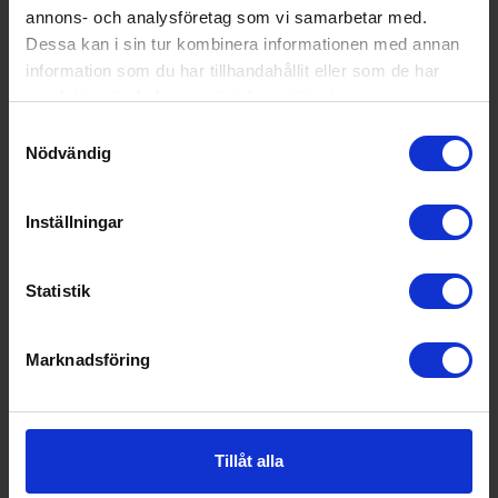
annons- och analysföretag som vi samarbetar med.
Dessa kan i sin tur kombinera informationen med annan
information som du har tillhandahållit eller som de har
samlat in när du har använt deras tjänster.
Samtyckesval
Nödvändig
Tillbehör diskmaskin
Siemens
AquaStop förlängning inloppsslang - SZ72010
Inställningar
495:-
Statistik
Marknadsföring
KÖP
Tillåt alla