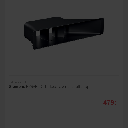
Tillbehör till ugn
Siemens
HZ9VRPD1 Diffusorelement Luftutlopp
479:-