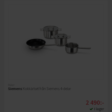
Paker
Siemens
Kokkärlset från Siemens 4-delar
2 490:-
I lager