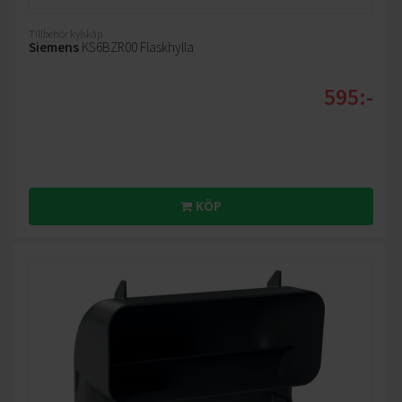
Tillbehör kylskåp
Siemens
KS6BZR00 Flaskhylla
595:-
KÖP