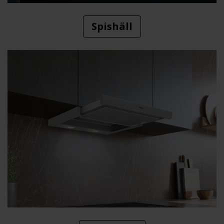
Spishäll