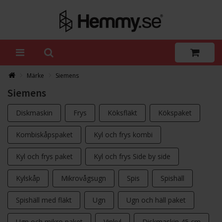
Märke
Siemens
Siemens
Diskmaskin
Frys
Köksfläkt
Kökspaket
Kombiskåpspaket
Kyl och frys kombi
Kyl och frys paket
Kyl och frys Side by side
Kylskåp
Mikrovågsugn
Spis
Spishäll
Spishäll med fläkt
Ugn
Ugn och häll paket
Ugn och mikro paket
Vinkyl
Diskmaskin 45 cm