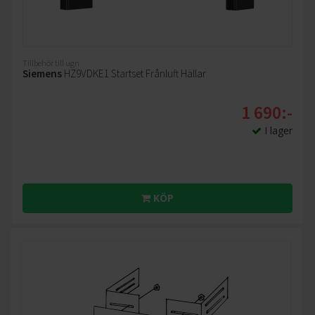
Tillbehör till ugn
Siemens
HZ9VDKE1 Startset Frånluft Hällar
1 690:-
I lager
KÖP