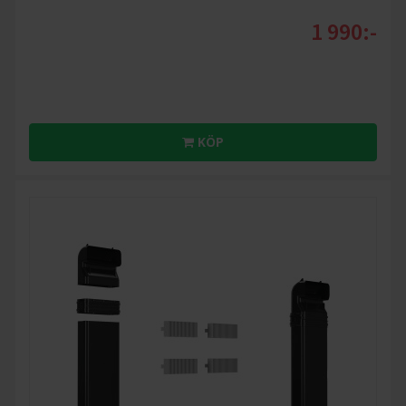
1 990:-
KÖP