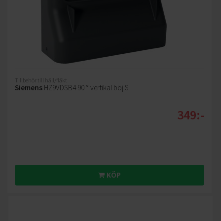
Tillbehör till häll/fläkt
Siemens
HZ9VDSB4 90 ° vertikal böj S
349:-
KÖP