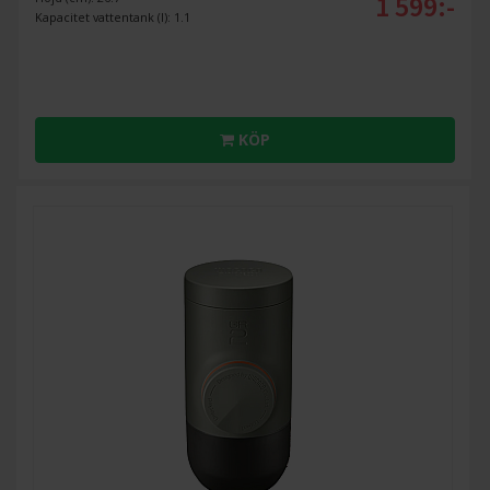
1 599:-
Kapacitet vattentank (l): 1.1
KÖP