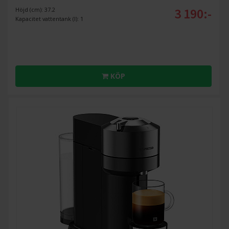
3 190:-
Höjd (cm): 37.2
Kapacitet vattentank (l): 1
KÖP