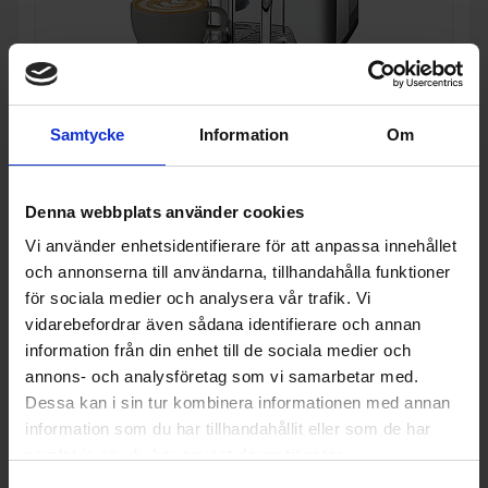
Samtycke
Information
Om
Kapselmaskin
Sage
Nespresso Vertuo Kapselmaskin, Sea Salt Vit
Denna webbplats använder cookies
8 199:-
Höjd (cm): 41.7
Vi använder enhetsidentifierare för att anpassa innehållet
Kapacitet vattentank (l): 2
och annonserna till användarna, tillhandahålla funktioner
för sociala medier och analysera vår trafik. Vi
vidarebefordrar även sådana identifierare och annan
information från din enhet till de sociala medier och
KÖP
annons- och analysföretag som vi samarbetar med.
Dessa kan i sin tur kombinera informationen med annan
information som du har tillhandahållit eller som de har
samlat in när du har använt deras tjänster.