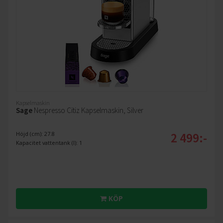
Kapselmaskin
Sage
Nespresso Citiz Kapselmaskin, Silver
2 499:-
Höjd (cm): 27.8
Kapacitet vattentank (l): 1
KÖP