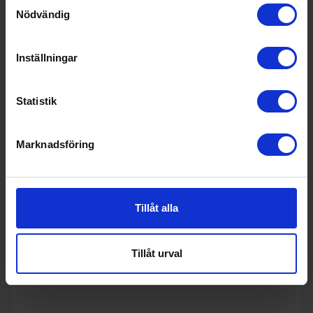
Samtyckesval
Nödvändig
Inställningar
Statistik
Marknadsföring
Kapselmaskin
Sage
Nespresso Vertuo Kapselmaskin, Black Truffle
Tillåt alla
7 799:-
Höjd (cm): 41.7
Kapacitet vattentank (l): 2
Tillåt urval