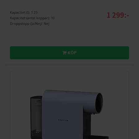
1 299:-
Kapacitet (l): 1.25
Kapacitet (antal koppar): 10
Droppstopp (Ja/Nej): Nej
KÖP