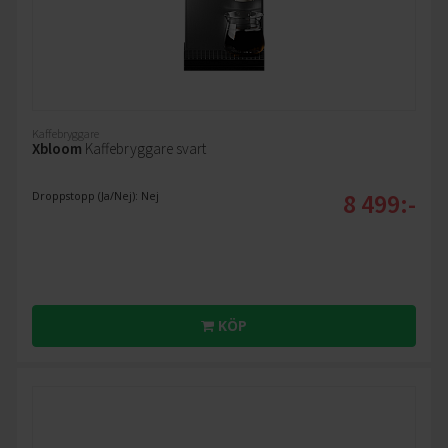
Kaffebryggare
Xbloom
Kaffebryggare svart
8 499:-
Droppstopp (Ja/Nej): Nej
KÖP