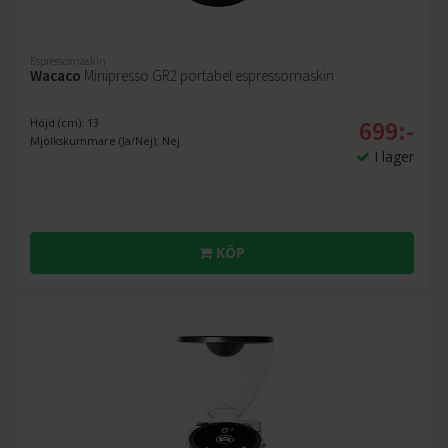
Espressomaskin
Wacaco
Minipresso GR2 portabel espressomaskin
699:-
Höjd (cm): 13
Mjölkskummare (Ja/Nej): Nej
I lager
KÖP