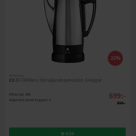
22%
Perkolator
C3
30-33656eco Storsäljande perkolator, 6 koppar
699:-
Effekt (w): 500
Kapacitet (antal koppar): 6
899:-
KÖP