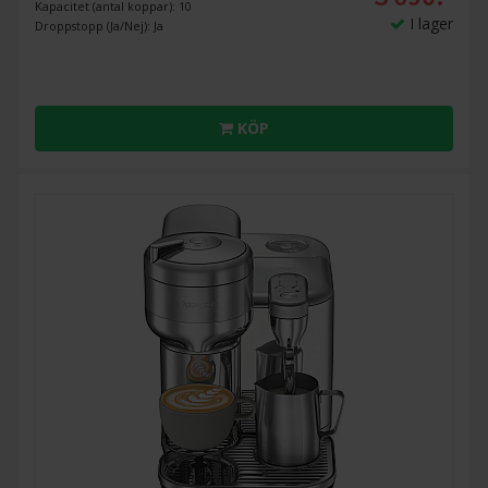
Kapacitet (antal koppar): 10
I lager
Droppstopp (Ja/Nej): Ja
KÖP