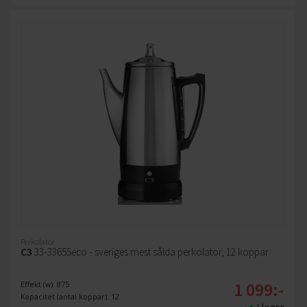
Perkolator
C3
33-33655eco - sveriges mest sålda perkolator, 12 koppar
1 099:-
Effekt (w): 875
Kapacitet (antal koppar): 12