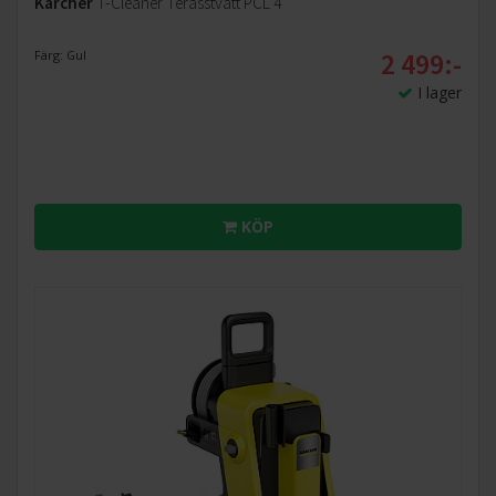
Kärcher
T-Cleaner Terasstvätt PCL 4
2 499:-
Färg: Gul
I lager
KÖP