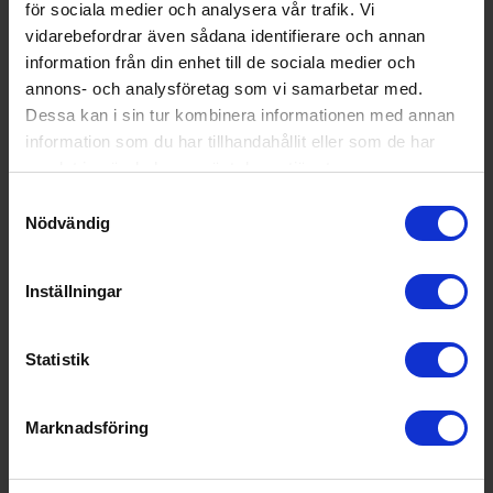
för sociala medier och analysera vår trafik. Vi
Effekt (kW):
0.6
vidarebefordrar även sådana identifierare och annan
Tryck (bar/MPa):
10
information från din enhet till de sociala medier och
Anpassningsbart vattenflöde
annons- och analysföretag som vi samarbetar med.
Vikt utan tillbehör (kg):
5
Dessa kan i sin tur kombinera informationen med annan
Vattenvolymen kan enkelt regleras med en ventil, vilket
information som du har tillhandahållit eller som de har
möjliggör en vatteneffektiv rengöring. Detta gör det möjligt
samlat in när du har använt deras tjänster.
Populära produkter i denna kategori
att anpassa vattenförbrukningen beroende på graden av
Samtyckesval
nedsmutsning och den yta som rengörs.
Nödvändig
Inställningar
Statistik
Marknadsföring