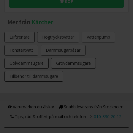
KÖP
Mer från
Kärcher
Luftrenare
Högtryckstvättar
Vattenpump
Fönstertvätt
Dammsugarpåsar
Golvdammsugare
Grovdammsugare
Tillbehör till dammsugare
Varumärken du älskar
Snabb leverans från Stockholm
Tips, råd & offert på mail och telefon
010-330 20 12