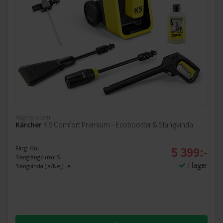
Högtryckstvätt
Kärcher
K 5 Comfort Premium - Ecobooster & Slangvinda
5 399:-
Färg: Gul
Slanglängd (m): 5
I lager
Slangvinda (Ja/Nej): Ja