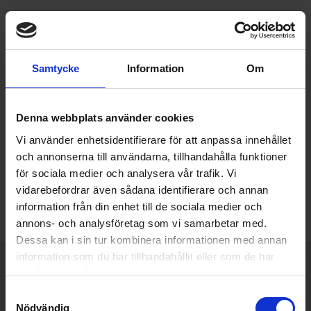
Samtycke
Information
Om
Denna webbplats använder cookies
Vi använder enhetsidentifierare för att anpassa innehållet
och annonserna till användarna, tillhandahålla funktioner
för sociala medier och analysera vår trafik. Vi
vidarebefordrar även sådana identifierare och annan
information från din enhet till de sociala medier och
annons- och analysföretag som vi samarbetar med.
Dessa kan i sin tur kombinera informationen med annan
information som du har tillhandahållit eller som de har
Varumärken du älskar
Snabb leverans från Stockholm
samlat in när du har använt deras tjänster.
Samtyckesval
Tips, råd & offert på mail och telefon
010-330 20 12
Nödvändig