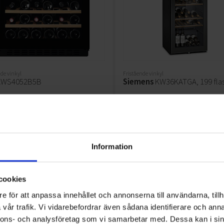
de vinkyl
Fristående vinkyl
WS4052B5B
Siemens
KW36KATGA, 199 fla
15 648:-
26 
A
G
↑
G
KTBLAD
PRODUKTBLAD
vart
Färg: Svart
et (antal flaskor): 52
Kapacitet (antal flaskor): 199
Information
d dörr (Ja/Nej): Nej
UV-skydd dörr (Ja/Nej): Nej
KÖP
KÖP
cookies
e för att anpassa innehållet och annonserna till användarna, tillh
vår trafik. Vi vidarebefordrar även sådana identifierare och anna
nnons- och analysföretag som vi samarbetar med. Dessa kan i sin