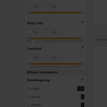
10
Scandomestic
–
1
Siemens
4
SMEG
Djup (cm):
1
Taurus
–
Sortera
38.2
50
52
53
54.9
56
56.9
58
59.5
63
67.6
70
73
Ljudnivå:
–
25
26
34
35
36
37
38
39
40
41
42
43
45
46
47
Allmän information
Dörrhängning:
131
Höger
1
Salong
2
Vänster