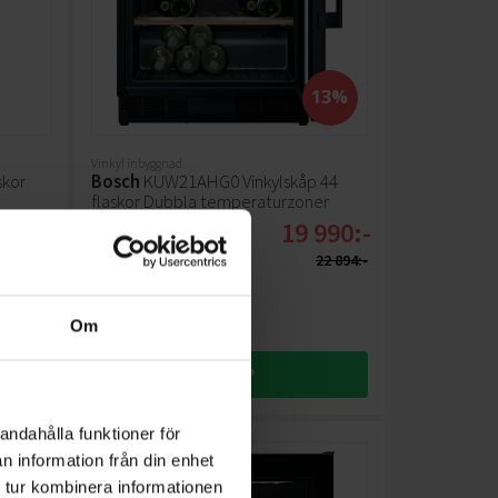
13%
Vinkyl inbyggnad
skor
Bosch
KUW21AHG0 Vinkylskåp 44
flaskor Dubbla temperaturzoner
19 990:-
281:-
A
G
↑
G
22 894:-
PRODUKTBLAD
Färg: Svart
Höjd (cm): 81.8
Om
Bredd (cm): 59.8
KÖP
andahålla funktioner för
n information från din enhet
 tur kombinera informationen