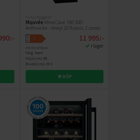
Vinkyl inbyggnad
Mquvée
WineCave 780 30D
Anthracite - Vinkyl 20 flaskor, 2 zoner
990:-
11 995:-
A
F
↑
G
I lager
PRODUKTBLAD
Färg: Svart
Höjd (cm): 88
Bredd (cm): 29.5
KÖP