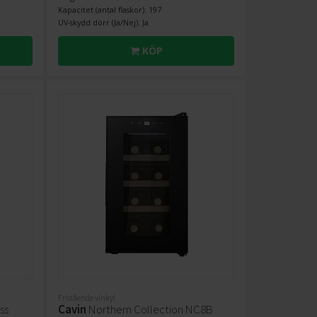
Kapacitet (antal flaskor): 197
UV-skydd dörr (Ja/Nej): Ja
KÖP
Fristående vinkyl
ss
Cavin
Northern Collection NC8B