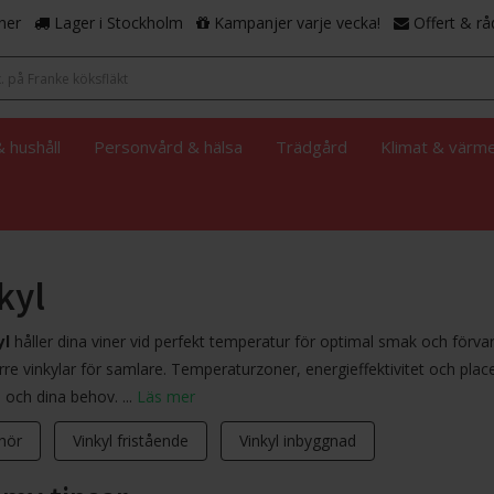
ner
Lager i Stockholm
Kampanjer varje vecka!
Offert & rå
 hushåll
Personvård & hälsa
Trädgård
Klimat & värm
kyl
yl
håller dina viner vid perfekt temperatur för optimal smak och förva
örre vinkylar för samlare. Temperaturzoner, energieffektivitet och plac
 och dina behov. ...
Läs mer
ehör
Vinkyl fristående
Vinkyl inbyggnad