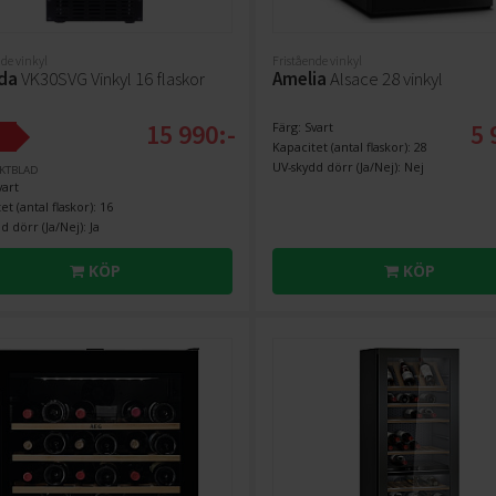
de vinkyl
Fristående vinkyl
nda
VK30SVG Vinkyl 16 flaskor
Amelia
Alsace 28 vinkyl
15 990:-
5 
Färg: Svart
Kapacitet (antal flaskor): 28
UV-skydd dörr (Ja/Nej): Nej
KTBLAD
vart
et (antal flaskor): 16
d dörr (Ja/Nej): Ja
KÖP
KÖP