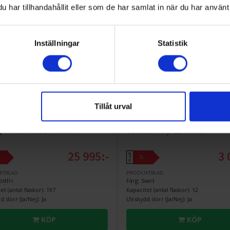
har tillhandahållit eller som de har samlat in när du har använt 
Inställningar
Statistik
Tillåt urval
de vinkyl
Fristående vinkyl
g
SCV115GS, 197 flaskor
Taurus
Vinkyl 12 flaskor
25 995:-
3 
A
G
↑
G
KTBLAD
PRODUKTBLAD
ostfri
Färg: Svart
et (antal flaskor): 197
Kapacitet (antal flaskor): 12
d dörr (Ja/Nej): Ja
UV-skydd dörr (Ja/Nej): Ja
KÖP
KÖP