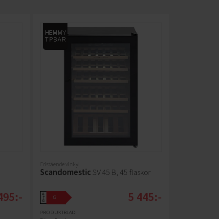
Fristående vinkyl
Scandomestic
SV 45 B, 45 flaskor
495:-
5 445:-
A
G
↑
G
PRODUKTBLAD