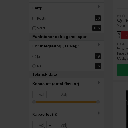
Färg:
Friståen
30
Rostfri
Cyli
Svart
106
Svart
A
G
↑
Funktioner och egenskaper
G
PRODU
För integrering (Ja/Nej):
Färg: S
Kapacit
49
Ja
UV-skyd
86
Nej
Teknisk data
Kapacitet (antal flaskor):
–
Kapacitet (l):
–