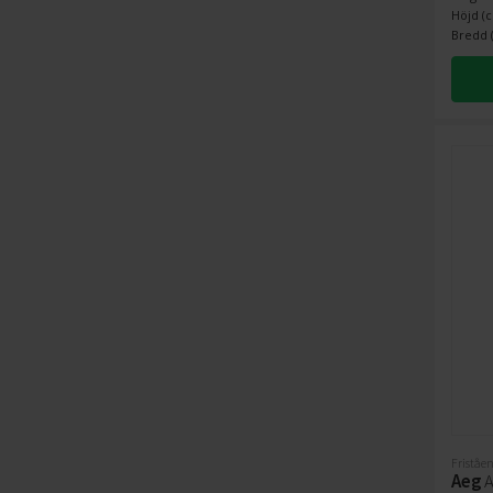
Höjd (c
Bredd (
Friståen
Aeg
A