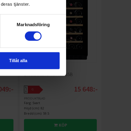
deras tjänster.
Marknadsföring
Tillåt alla
Vinkyl inbyggnad
Electrolux
EWS4052B5B
049:-
15 648:-
A
G
↑
G
PRODUKTBLAD
Färg: Svart
Höjd (cm): 82
Bredd (cm): 59.5
KÖP