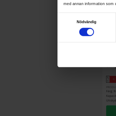
med annan information som du 
Samtyckesval
Nödvändig
Friståen
Sme
A
G
↑
G
PRODU
Färg: R
Kapacit
UV-skyd