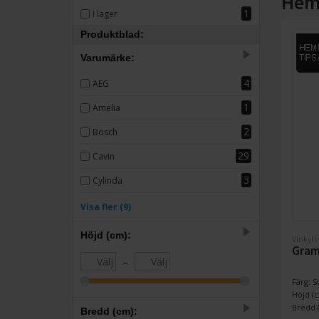
Hem
1
I lager
Produktblad:
Varumärke:
4
AEG
1
Amelia
2
Bosch
29
Cavin
3
Cylinda
33
Dunavox
Visa fler (9)
4
Electrolux
Höjd (cm):
Vinkyl 
Gra
3
Gram
–
35
mQuvée
Färg: S
Höjd (c
6
Norcool
Bredd (
Bredd (cm):