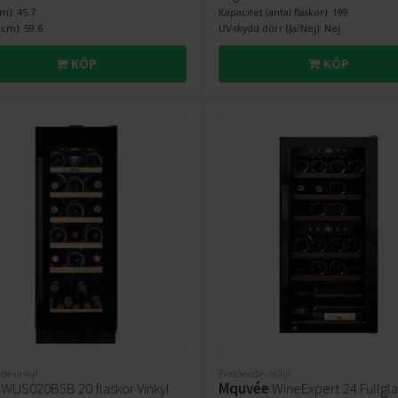
m): 45.7
Kapacitet (antal flaskor): 199
cm): 59.6
UV-skydd dörr (Ja/Nej): Nej
KÖP
KÖP
de vinkyl
Fristående vinkyl
WUS020B5B 20 flaskor Vinkyl
Mquvée
WineExpert 24 Fullgla