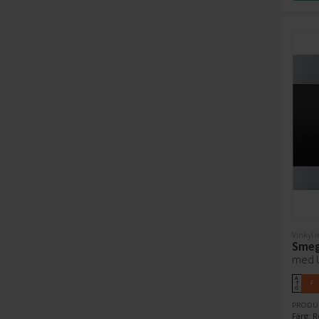
Vinkyl 
Sme
med U
A
F
↑
G
PRODU
Färg: R