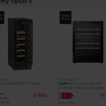
my tipsar
inbyggnad
Vinkyl inbyggnad
m
VS 52083-90 B, 20 flaskor
Cavin
Arctic Collection 60D
Arctic60D Vinkyl för 46 flaskor
6 990:-
9 
vart
A
G
↑
m): 82
G
cm): 29
PRODUKTBLAD