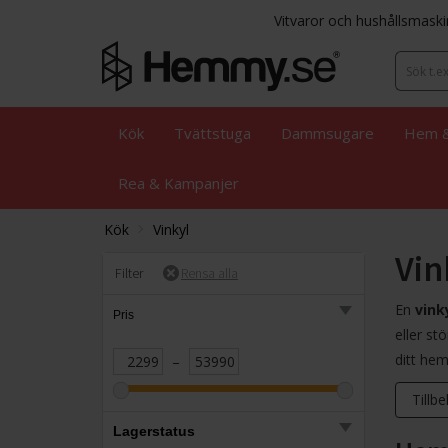
Vitvaror och hushållsmaski
Kök
Tvättstuga
Dammsugare
Hem &
Rea & Kampanjer
Kök
Vinkyl
Vin
Filter
En
vink
Pris
eller st
ditt hem
–
Tillb
Lagerstatus