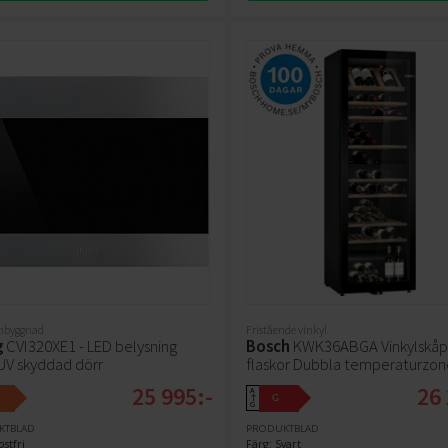
inbyggnad
Fristående vinkyl
g
CVI320XE1 - LED belysning
Bosch
KWK36ABGA Vinkylskåp
V skyddad dörr
flaskor Dubbla temperaturzon
25 995:-
26 
A
G
↑
G
KTBLAD
PRODUKTBLAD
ostfri
Färg: Svart