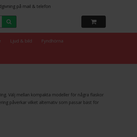
dgivning på mail & telefon
e
Ljud & bild
Fyndhörna
ring. Välj mellan kompakta modeller för några flaskor
ering påverkar vilket alternativ som passar bäst för