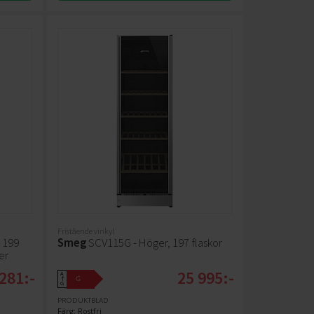
Fristående vinkyl
 199
Smeg
SCV115G - Höger, 197 flaskor
er
281:-
25 995:-
A
G
↑
G
PRODUKTBLAD
Färg: Rostfri