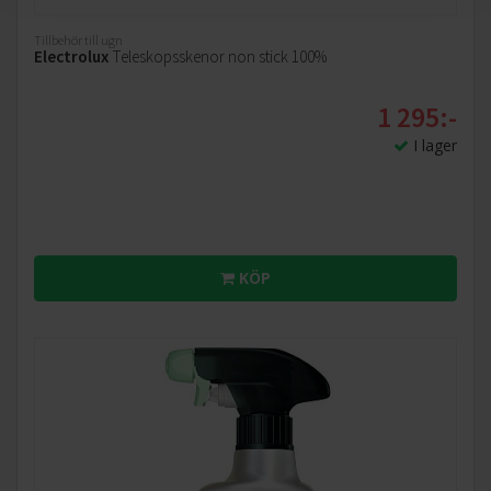
Tillbehör till ugn
Electrolux
Teleskopsskenor non stick 100%
1 295:-
I lager
KÖP