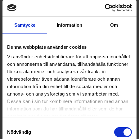
Samtycke
Information
Om
Denna webbplats använder cookies
Vi använder enhetsidentifierare för att anpassa innehållet
och annonserna till användarna, tillhandahålla funktioner
för sociala medier och analysera vår trafik. Vi
Tillbehör till ugn
Siemens
cleanAir Plus luktfilter - Filtrerar bort matos, luftburet
vidarebefordrar även sådana identifierare och annan
pollen
information från din enhet till de sociala medier och
649:-
annons- och analysföretag som vi samarbetar med.
Dessa kan i sin tur kombinera informationen med annan
I lager
information som du har tillhandahållit eller som de har
samlat in när du har använt deras tjänster.
Samtyckesval
Nödvändig