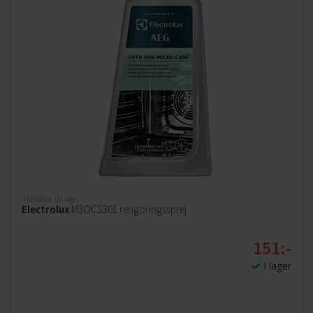
Tillbehör till ugn
Electrolux
M3OCS301 rengöringssprej
151:-
I lager