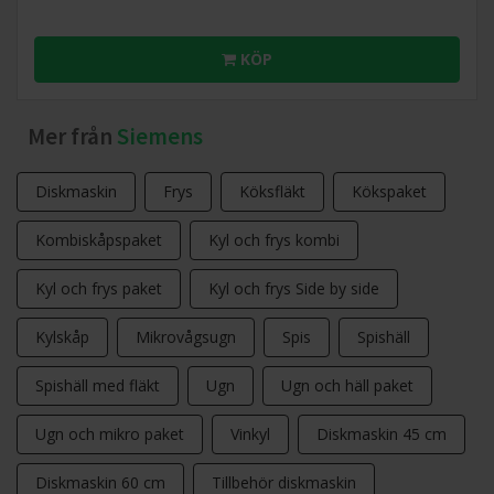
KÖP
Mer från
Siemens
Diskmaskin
Frys
Köksfläkt
Kökspaket
Kombiskåpspaket
Kyl och frys kombi
Kyl och frys paket
Kyl och frys Side by side
Kylskåp
Mikrovågsugn
Spis
Spishäll
Spishäll med fläkt
Ugn
Ugn och häll paket
Ugn och mikro paket
Vinkyl
Diskmaskin 45 cm
Diskmaskin 60 cm
Tillbehör diskmaskin