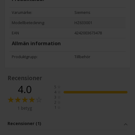
Varumärke:
Siemens
Modellbeteckning:
HZ633001
EAN
4242003673478
Allmän information
Produktgrupp:
Tillbehör
Recensioner
4.0
5
☆
4
☆
3
☆
2
☆
1
☆
1 betyg
Recensioner (1)