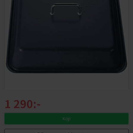
1 290:-
Köp