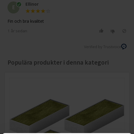
Ellinor
E
Fin och bra kvalitet
1 år sedan
Verified by Trustvoice
Populära produkter i denna kategori