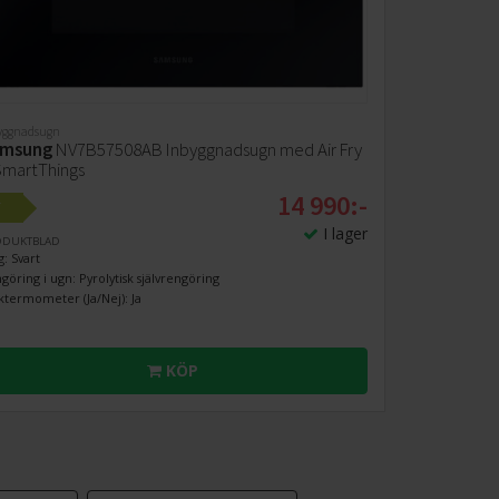
yggnadsugn
msung
NV7B57508AB Inbyggnadsugn med Air Fry
SmartThings
14 990:-
+
I lager
ODUKTBLAD
g: Svart
göring i ugn: Pyrolytisk självrengöring
ktermometer (Ja/Nej): Ja
KÖP