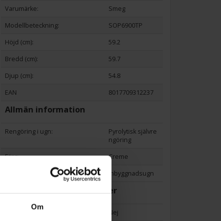
Varumärke:
Smeg
Modellbeteckning:
SOP6900TP
Höjd (cm):
59.2
Bredd (cm):
59.7
Djup (cm):
54.8
EAN
8017709312237
Allmän information
Rengöring i ugn:
Pyrolytisk självre
ngöring
Färg:
Creme
Produktgrupp:
Inbyggnadsugn
Funktioner och egenskaper
Om
Ångfunktion (Ja/Nej):
Nej