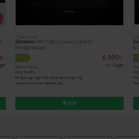
%
Inbyggnadsugn
Inb
ic
Siemens
HB571ABS3 cookControl10
Sa
Inbyggnadsugn
& 
:-
6 990:-
+
A
A
ager
I lager
PRODUKTBLAD
PR
Färg: Rostfri
Fär
Rengöring i ugn: Pyrolytisk självrengöring
Ren
Stektermometer (Ja/Nej): Nej
Ste
KÖP