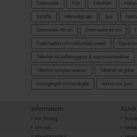
Diskmaskin
Frys
Köksfläkt
Köksp
Kylskåp
Mikrovågsugn
Spis
Spishä
Diskmaskin 45 cm
Diskmaskin 60 cm
T
Tvättmaskin och torktumlare paket
Espresso
Tillbehör till kaffebryggare & espressomaskiner
Tillbehör kolsyremaskiner
Tillbehör till grillar
Smörgåsgrill och bordsgrill
Vatten och juice
Information
Kundt
För företag
Konta
Om oss
Vanlig
Integritetspolicy
Servic