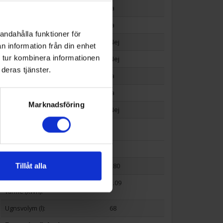
Display (Ja/Nej):
Ja
Grill (Ja/Nej):
Ja
andahålla funktioner för
Mikrovågsfunktion (Ja/Nej):
Nej
n information från din enhet
 tur kombinera informationen
Stektermometer (Ja/Nej):
Nej
deras tjänster.
Timer (Ja/Nej):
Ja
Varmluftsugn (Ja/Nej):
Ja
Marknadsföring
Wi-Fi anslutning (Ja/Nej):
Nej
Teknisk data
Antal plåtar som medföljer (st):
1
Tillåt alla
Max temperatur (°C):
280
Energiförbrukning konventionell
1.09
värme (kWh):
Ugnsvolym (l):
68