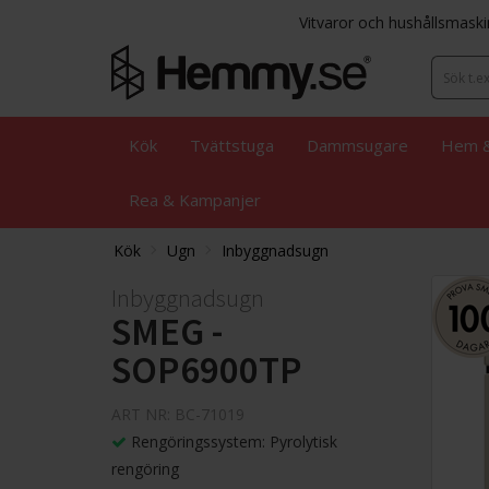
Vitvaror och hushållsmaski
Kök
Tvättstuga
Dammsugare
Hem &
Rea & Kampanjer
Kök
Ugn
Inbyggnadsugn
Inbyggnadsugn
SMEG -
SOP6900TP
ART NR: BC-71019
Rengöringssystem: Pyrolytisk
rengöring