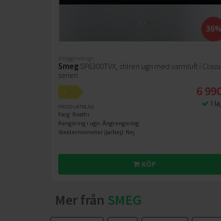
36
Inbyggnadsugn
Smeg
SF6300TVX, stilren ugn med varmluft i Class
serien
6 990
A
I l
PRODUKTBLAD
Färg: Rostfri
Rengöring i ugn: Ångrengöring
Stektermometer (Ja/Nej): Nej
KÖP
Mer från
SMEG