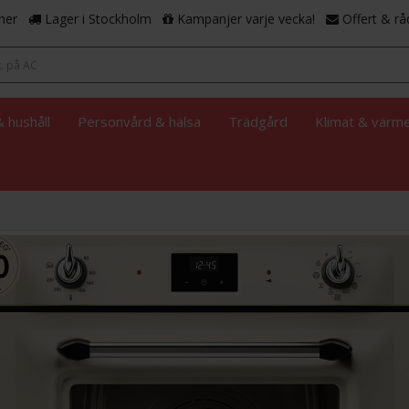
ner
Lager i Stockholm
Kampanjer varje vecka!
Offert & rå
 hushåll
Personvård & hälsa
Trädgård
Klimat & värm