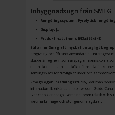
Inbyggnadsugn från SMEG
Rengöringssystem: Pyrolytisk rengörin
Display: Ja
Produktmått (mm): 592x597x548
Stil är för Smeg ett mycket påtagligt begrep
omgivning och får sina användare att interagera me
skapar Smeg hem som avspeglar människorna som bor
människor kan samlas. I köket finns alla funktioner 
samlingsplats för trevliga stunder och sammankom
Smegs egen inredningsstudio,
där man bedriver
internationellt erkända arkitekter som Guido Canal
Giancarlo Candeago. Kombinationen teknik och stil 
varumärksimage och stor genomslagskraft.