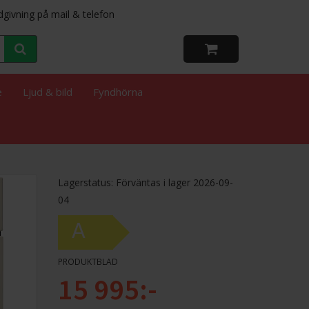
dgivning på mail & telefon
e
Ljud & bild
Fyndhörna
Lagerstatus: Förväntas i lager 2026-09-
04
A
PRODUKTBLAD
15 995:-