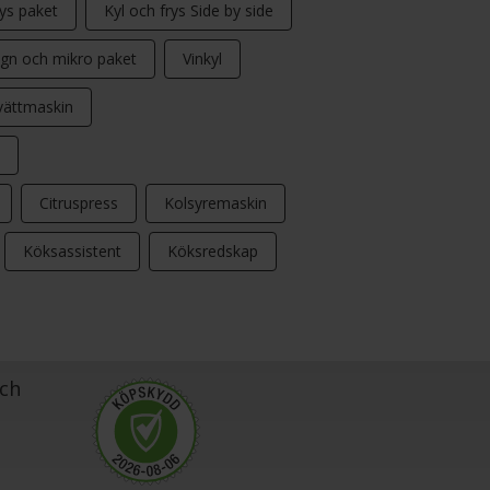
rys paket
Kyl och frys Side by side
gn och mikro paket
Vinkyl
vättmaskin
Citruspress
Kolsyremaskin
Köksassistent
Köksredskap
ch