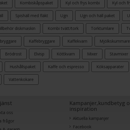
aket
Kombiskåpspaket
Kyl och frys kombi
Kyl och f
ll
Spishäll med fläkt
Ugn
Ugn och häll paket
U
illbehör diskmaskin
Kombi tvätt/tork
Torktumlare
T
bryggare
Kaffebryggare
Kaffekvarn
Mjölkskummare
Brödrost
Elvisp
Köttkvarn
Mixer
Stavmixer
Hushållspaket
Kaffe och espresso
Köksapparater
Vattenkokare
jänst
Kampanjer,kundbetyg o
inspiration
kta oss
Aktuella kampanjer
a frågor
Facebook
e & garanti