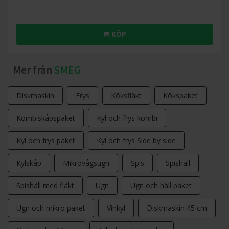
KÖP
Mer från
SMEG
Diskmaskin
Frys
Köksfläkt
Kökspaket
Kombiskåpspaket
Kyl och frys kombi
Kyl och frys paket
Kyl och frys Side by side
Kylskåp
Mikrovågsugn
Spis
Spishäll
Spishäll med fläkt
Ugn
Ugn och häll paket
Ugn och mikro paket
Vinkyl
Diskmaskin 45 cm