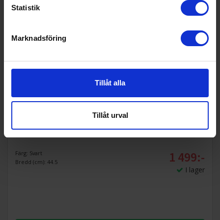
Statistik
Marknadsföring
Tillåt alla
Tillåt urval
Fristående mikrovågsugn
Severin
MW 9187
1 499:-
Färg: Svart
Bredd (cm): 44.5
I lager