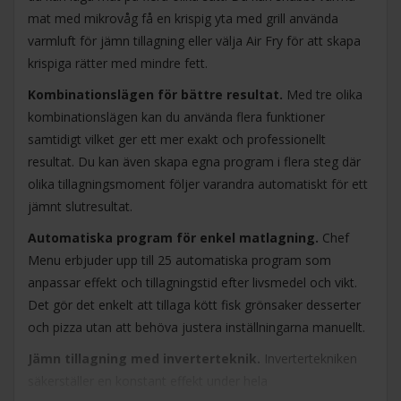
mat med mikrovåg få en krispig yta med grill använda
varmluft för jämn tillagning eller välja Air Fry för att skapa
krispiga rätter med mindre fett.
Kombinationslägen för bättre resultat.
Med tre olika
kombinationslägen kan du använda flera funktioner
samtidigt vilket ger ett mer exakt och professionellt
resultat. Du kan även skapa egna program i flera steg där
olika tillagningsmoment följer varandra automatiskt för ett
jämnt slutresultat.
Automatiska program för enkel matlagning.
Chef
Menu erbjuder upp till 25 automatiska program som
anpassar effekt och tillagningstid efter livsmedel och vikt.
Det gör det enkelt att tillaga kött fisk grönsaker desserter
och pizza utan att behöva justera inställningarna manuellt.
Jämn tillagning med inverterteknik.
Invertertekniken
säkerställer en konstant effekt under hela