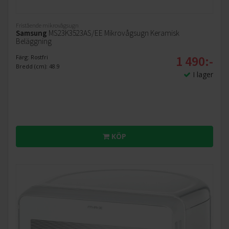
Fristående mikrovågsugn
Samsung
MS23K3523AS/EE Mikrovågsugn Keramisk
Beläggning
1 490:-
Färg: Rostfri
Bredd (cm): 48.9
I lager
KÖP