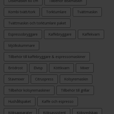
Diskmaskin 60 cm
Tillbehör diskmaskin
Kombi tvätt/tork
Torktumlare
Tvättmaskin
Tvättmaskin och torktumlare paket
Espressobryggare
Kaffebryggare
Kaffekvarn
Mjölkskummare
Tillbehör till kaffebryggare & espressomaskiner
Brödrost
Elvisp
Köttkvarn
Mixer
Stavmixer
Citruspress
Kolsyremaskin
Tillbehör kolsyremaskiner
Tillbehör till grillar
Hushållspaket
Kaffe och espresso
Köksapparater
Köksassistent
Köksredskap