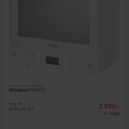
Fristående mikrovågsugn
Whirlpool
MAX34FW
1 895:-
Färg: Vit
Bredd (cm): 39.2
I lager