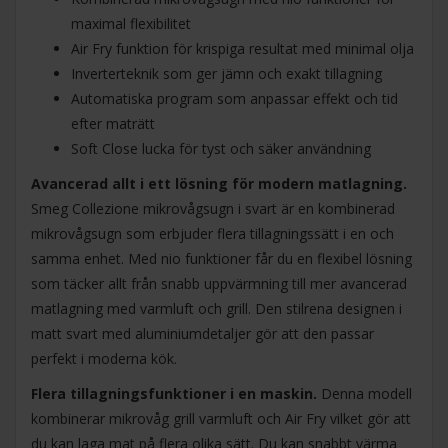
maximal flexibilitet
Air Fry funktion för krispiga resultat med minimal olja
Inverterteknik som ger jämn och exakt tillagning
Automatiska program som anpassar effekt och tid
efter maträtt
Soft Close lucka för tyst och säker användning
Avancerad allt i ett lösning för modern matlagning.
Smeg Collezione mikrovågsugn i svart är en kombinerad
mikrovågsugn som erbjuder flera tillagningssätt i en och
samma enhet. Med nio funktioner får du en flexibel lösning
som täcker allt från snabb uppvärmning till mer avancerad
matlagning med varmluft och grill. Den stilrena designen i
matt svart med aluminiumdetaljer gör att den passar
perfekt i moderna kök.
Flera tillagningsfunktioner i en maskin.
Denna modell
kombinerar mikrovåg grill varmluft och Air Fry vilket gör att
du kan laga mat på flera olika sätt. Du kan snabbt värma