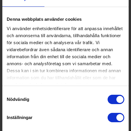
Wi-Fi anslutning (Ja/Nej):
Nej
Teknisk data
Denna webbplats använder cookies
Effekt (w):
900
Vi använder enhetsidentifierare för att anpassa innehållet
Nettovolym (l):
27
och annonserna till användarna, tillhandahålla funktioner
för sociala medier och analysera vår trafik. Vi
Vikt (kg):
13.9
vidarebefordrar även sådana identifierare och annan
information från din enhet till de sociala medier och
Populära produkter i denna kategori
annons- och analysföretag som vi samarbetar med.
Dessa kan i sin tur kombinera informationen med annan
information som du har tillhandahållit eller som de har
samlat in när du har använt deras tjänster.
Samtyckesval
Nödvändig
Inställningar