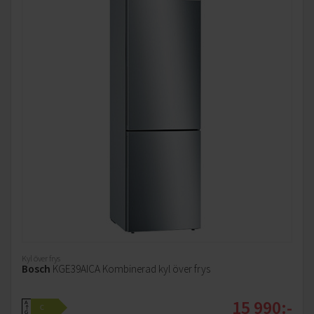
Kyl över frys
Bosch
KGE39AICA Kombinerad kyl över frys
15 990:-
A
C
↑
G