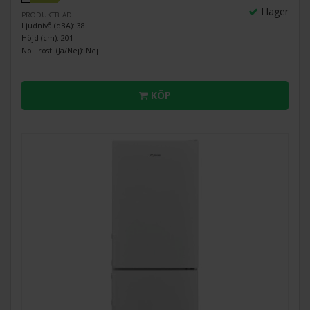
I lager
PRODUKTBLAD
Ljudnivå (dBA): 38
Höjd (cm): 201
No Frost: (Ja/Nej): Nej
KÖP