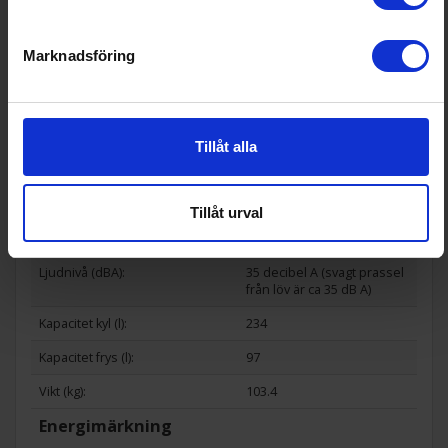
Display på dörr (Ja/Nej):
Nej
Marknadsföring
Wi-Fi anslutning (Ja/Nej):
Nej
Teknisk data
Infrysningskapacitet (kg/24h):
6
Tillåt alla
Lagringskapacitet vid strömavbr
24
ott (h):
Tillåt urval
Årlig energiförbrukning (kWh/å
158
r):
Ljudnivå (dBA):
35 decibel A (svagt prassel
från löv är ca 35 dB A)
Kapacitet kyl (l):
234
Kapacitet frys (l):
97
Vikt (kg):
103.4
Energimärkning