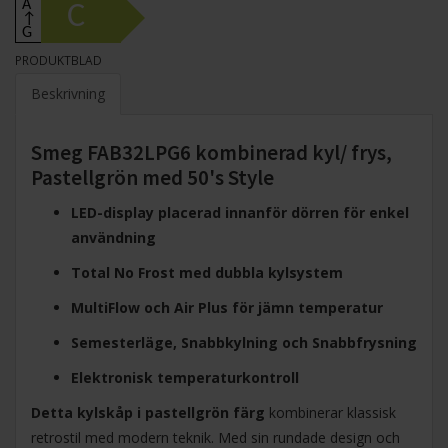
A
C
↑
G
PRODUKTBLAD
Beskrivning
Smeg FAB32LPG6 kombinerad kyl/ frys,
Pastellgrön med 50's Style
LED-display placerad innanför dörren för enkel
användning
Total No Frost med dubbla kylsystem
MultiFlow och Air Plus för jämn temperatur
Semesterläge, Snabbkylning och Snabbfrysning
Elektronisk temperaturkontroll
Detta kylskåp i pastellgrön färg
kombinerar klassisk
retrostil med modern teknik. Med sin rundade design och