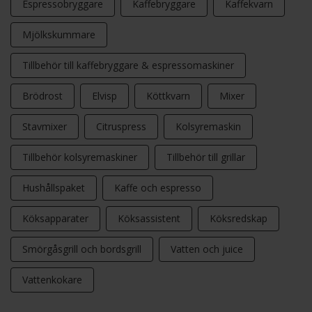
Espressobryggare
Kaffebryggare
Kaffekvarn
Mjölkskummare
Tillbehör till kaffebryggare & espressomaskiner
Brödrost
Elvisp
Köttkvarn
Mixer
Stavmixer
Citruspress
Kolsyremaskin
Tillbehör kolsyremaskiner
Tillbehör till grillar
Hushållspaket
Kaffe och espresso
Köksapparater
Köksassistent
Köksredskap
Smörgåsgrill och bordsgrill
Vatten och juice
Vattenkokare