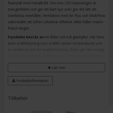
flaskställ med metalltråd. Den inre LED-belysningen är
energieffektiv och ger ett klart ljus som gör det lätt att
överblicka innehållet. Ventilation med Air Plus och MultiFlow
säkerställer att luften cirkulerar effektivt vilket håller maten
fräsch längre.
Frysdelen består av
tre lådor och två glashyllor. Här finns
även snabbfrysning som snabbt sänker temperaturen och
en dedikerad zon för snabbinfrysning. Detta gör det möjligt
att bevara smak och näringsämnen i matvarorna på bästa
sätt.
Läs mer
Kyl och frys är utrustade med flera smarta
funktioner
som energisparläge, ekonomiskt läge,
Produktinformation
semesterläge, snabbkylning och snabbfrysning. Elektronisk
temperaturkontroll och en tydlig LED-display placerad
innanför dörren gör det enkelt att styra funktionerna. Ett
Tillbehör
larm varnar både med ljud och visuellt vid öppen dörr eller
temperaturförändringar.