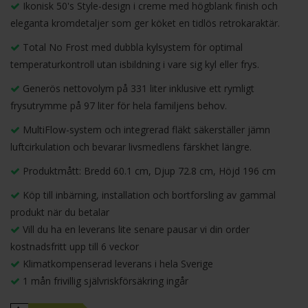
Ikonisk 50's Style-design i creme med högblank finish och
eleganta kromdetaljer som ger köket en tidlös retrokaraktär.
Total No Frost med dubbla kylsystem för optimal
temperaturkontroll utan isbildning i vare sig kyl eller frys.
Generös nettovolym på 331 liter inklusive ett rymligt
frysutrymme på 97 liter för hela familjens behov.
MultiFlow-system och integrerad fläkt säkerställer jämn
luftcirkulation och bevarar livsmedlens färskhet längre.
Produktmått: Bredd 60.1 cm, Djup 72.8 cm, Höjd 196 cm
Köp till inbärning, installation och bortforsling av gammal
produkt när du betalar
Vill du ha en leverans lite senare pausar vi din order
kostnadsfritt upp till 6 veckor
Klimatkompenserad leverans i hela Sverige
1 mån frivillig självriskförsäkring ingår