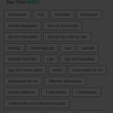
Mer från
SMEG
Diskmaskin
Frys
Köksfläkt
Kökspaket
Kombiskåpspaket
Kyl och frys kombi
Kyl och frys paket
Kyl och frys Side by side
Kylskåp
Mikrovågsugn
Spis
Spishäll
Spishäll med fläkt
Ugn
Ugn och häll paket
Ugn och mikro paket
Vinkyl
Diskmaskin 45 cm
Diskmaskin 60 cm
Tillbehör diskmaskin
Kombi tvätt/tork
Torktumlare
Tvättmaskin
Tvättmaskin och torktumlare paket