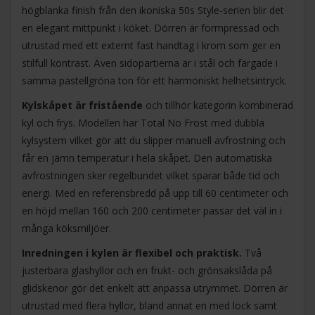
högblanka finish från den ikoniska 50s Style-serien blir det
en elegant mittpunkt i köket. Dörren är formpressad och
utrustad med ett externt fast handtag i krom som ger en
stilfull kontrast. Även sidopartierna är i stål och färgade i
samma pastellgröna ton för ett harmoniskt helhetsintryck.
Kylskåpet är fristående
och tillhör kategorin kombinerad
kyl och frys. Modellen har Total No Frost med dubbla
kylsystem vilket gör att du slipper manuell avfrostning och
får en jämn temperatur i hela skåpet. Den automatiska
avfrostningen sker regelbundet vilket sparar både tid och
energi. Med en referensbredd på upp till 60 centimeter och
en höjd mellan 160 och 200 centimeter passar det väl in i
många köksmiljöer.
Inredningen i kylen är flexibel och praktisk.
Två
justerbara glashyllor och en frukt- och grönsakslåda på
glidskenor gör det enkelt att anpassa utrymmet. Dörren är
utrustad med flera hyllor, bland annat en med lock samt