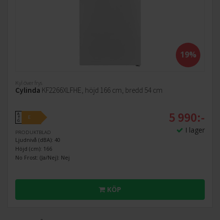
19%
Kyl över frys
Cylinda
KF2266XLFHE, höjd 166 cm, bredd 54 cm
5 990:-
A
E
↑
G
I lager
PRODUKTBLAD
Ljudnivå (dBA): 40
Höjd (cm): 166
No Frost: (Ja/Nej): Nej
KÖP