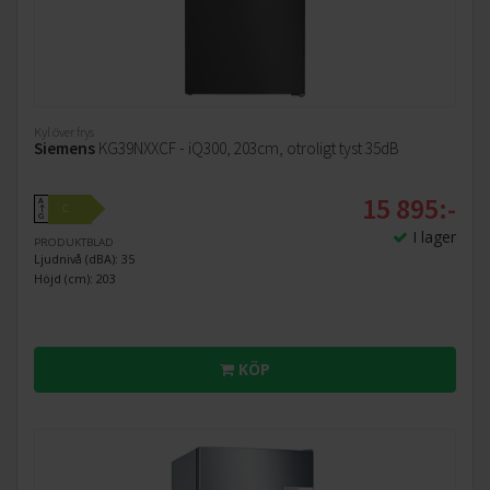
Kyl över frys
Siemens
KG39NXXCF - iQ300, 203cm, otroligt tyst 35dB
15 895:-
A
C
↑
G
I lager
PRODUKTBLAD
Ljudnivå (dBA): 35
Höjd (cm): 203
KÖP