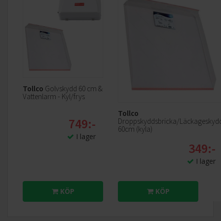
Tollco
Golvskydd 60 cm &
Vattenlarm - Kyl/frys
Tollco
749:-
Droppskyddsbricka/Läckageskyd
60cm (kyla)
I lager
349:-
I lager
KÖP
KÖP