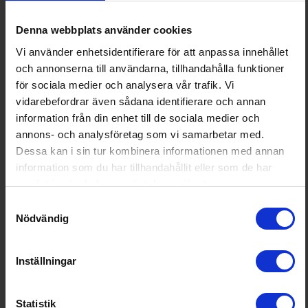
Snabbinfrysningsfunktion (Ja/N
Ja
ej):
Denna webbplats använder cookies
EAN
8017709350130
Vi använder enhetsidentifierare för att anpassa innehållet
Allmän information
och annonserna till användarna, tillhandahålla funktioner
för sociala medier och analysera vår trafik. Vi
Dörrhängning:
Vänster
vidarebefordrar även sådana identifierare och annan
information från din enhet till de sociala medier och
Färg:
Grön
annons- och analysföretag som vi samarbetar med.
Produktgrupp:
kyl över frys
Dessa kan i sin tur kombinera informationen med annan
Funktioner och egenskaper
information som du har tillhandahållit eller som de har
samlat in när du har använt deras tjänster.
För integrering (Ja/Nej):
Nej
Samtyckesval
Nödvändig
Ismaskin (Ja/Nej):
Nej
Kräver vattenanslutning (Ja/Nej):
Nej
Inställningar
Möjlighet för sidebyside placeri
Ja, men kräver 20mm mella
ng:
nrum
Självavfrostande frys (ja/nej):
Ja
Statistik