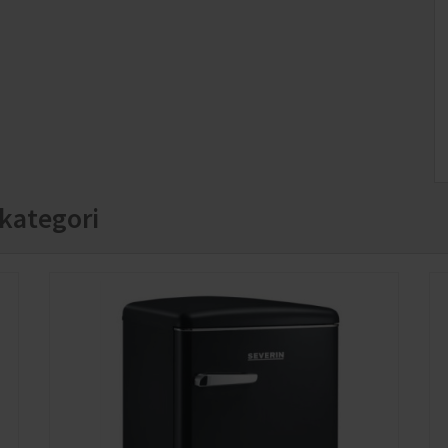
på lådan gör att fukten kan behållas bättre, vilket
håller frukt och grönsaker fräscha och krispiga under
ven
betydligt längre tid.
kategori