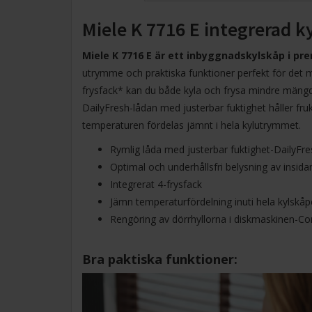
Miele K 7716 E integrerad ky
Miele K 7716 E är ett inbyggnadskylskåp i p
utrymme och praktiska funktioner perfekt för det m
frysfack* kan du både kyla och frysa mindre mängd
DailyFresh-lådan med justerbar fuktighet håller fru
temperaturen fördelas jämnt i hela kylutrymmet.
Rymlig låda med justerbar fuktighet-DailyFre
Optimal och underhållsfri belysning av insi
Integrerat 4-frysfack
Jämn temperaturfördelning inuti hela kylskå
Rengöring av dörrhyllorna i diskmaskinen-C
Bra paktiska funktioner: