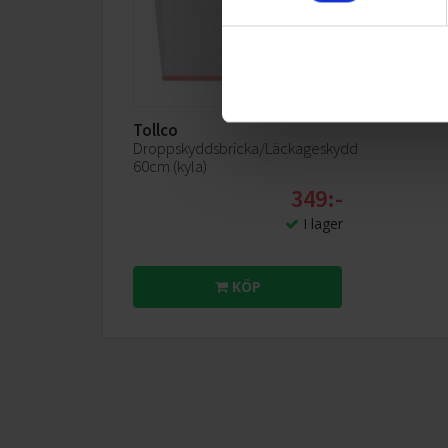
olika nivåer som uppstår i vanliga kylskåp varmare
uppe, kallare nere är historia nu när DynaCool finns
Tollco
Droppskyddsbricka/Läckageskydd
60cm (kyla)
349:-
I lager
KÖP
ComfortSize
Större volym: Mieles kylskåp med ComfortSize ger
dig ett stort utrymme för smidig förvaring av dina