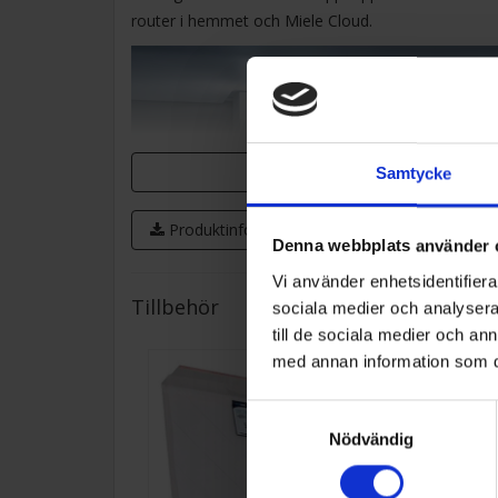
router i hemmet och Miele Cloud.
Samtycke
Produktinformation
Denna webbplats använder 
Vi använder enhetsidentifierar
Tillbehör
sociala medier och analysera 
till de sociala medier och a
med annan information som du 
DynaCool
Funktionen DynaCool ger en jämn
Samtyckesval
temperaturfördelning inuti hela kylskåpet. Det spel
Nödvändig
därmed inte längre någon roll var du förvarar olika
livsmedel, det är samma förutsättningar överallt. 