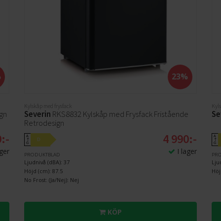
%
23%
Kylskåp med frysfack
Kyl
gn
Severin
RKS8832 Kylskåp med Frysfack Fristående
Se
Retrodesign
:-
4 990:-
A
A
D
↑
↑
G
G
ager
I lager
PRODUKTBLAD
PR
Ljudnivå (dBA): 37
Lju
Höjd (cm): 87.5
Höj
No Frost: (Ja/Nej): Nej
KÖP