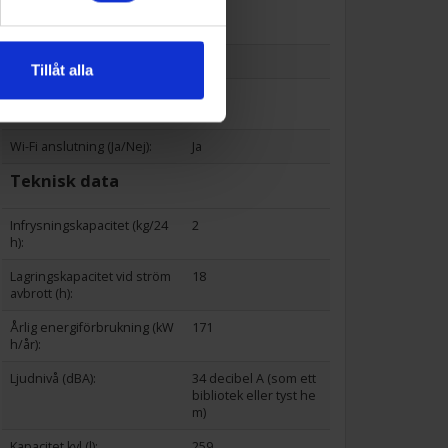
Självavfrostande frys (ja/ne
Nej
j):
Display på dörr (Ja/Nej):
Nej
Tillåt alla
Passar nya IKEA-metod (Ja/
Nej
Nej):
Wi-Fi anslutning (Ja/Nej):
Ja
Teknisk data
Infrysningskapacitet (kg/24
2
h):
Lagringskapacitet vid ström
18
avbrott (h):
Årlig energiförbrukning (kW
171
h/år):
Ljudnivå (dBA):
34 decibel A (som ett
bibliotek eller tyst he
m)
Kapacitet kyl (l):
259