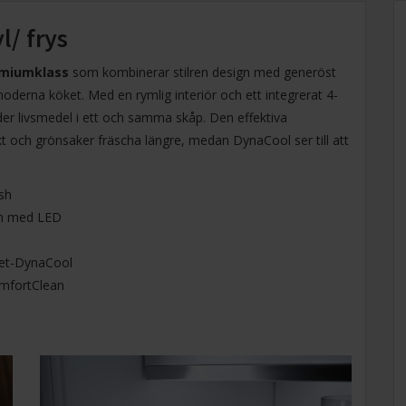
l/ frys
remiumklass
som kombinerar stilren design med generöst
oderna köket. Med en rymlig interiör och ett integrerat 4-
er livsmedel i ett och samma skåp. Den effektiva
kt och grönsaker fräscha längre, medan DynaCool ser till att
sh
dan med LED
pet-DynaCool
omfortClean