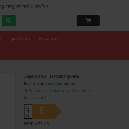
dgivning på mail & telefon
e
Ljud & bild
Fyndhörna
Lagerstatus: Beställningsvara –
leveranstid kan ej beräknas
Se andra produkter med snabbare
leveranstid?
A
E
↑
G
PRODUKTBLAD