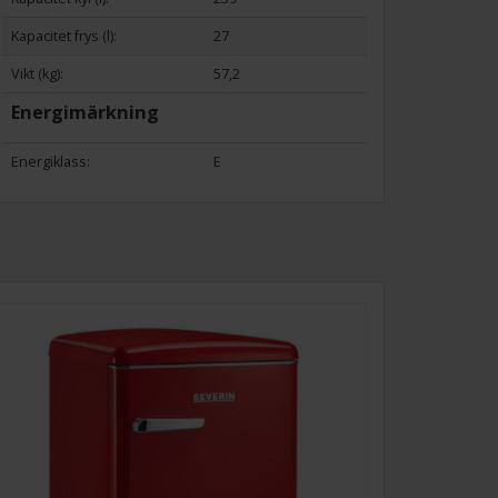
Kapacitet frys (l):
27
Vikt (kg):
57,2
Energimärkning
Energiklass:
E