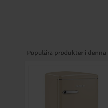
livsmedel. Tack vare det stora djupet kan du enkelt
skjuta in en bakplåt över PerfectFresh Pro- eller
PerfectFresh Active-facket. På detta sätt kan du ä
sätta in skrymmande föremål på ett smidigt och
enkelt sätt.
Populära produkter i denna 