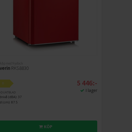
skåp med frysfack
verin
RKS8830
5 446:-
D
I lager
ODUKTBLAD
dnivå (dBA): 37
d (cm): 87.5
KÖP