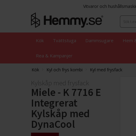
Vitvaror och hushållsmaski
Kök
Tvättstuga
Dammsugare
Hem &
Rea & Kampanjer
Kök
Kyl och frys kombi
Kyl med frysfack
Kylskåp med frysfack
Miele - K 7716 E
Integrerat
Kylskåp med
DynaCool