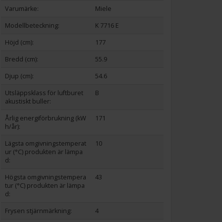
Varumärke:
Miele
Modellbeteckning:
K 7716 E
Höjd (cm):
177
Bredd (cm):
55.9
Djup (cm):
54.6
Utsläppsklass för luftburet
B
akustiskt buller:
Årlig energiförbrukning (kW
171
h/år):
Lägsta omgivningstemperat
10
ur (°C) produkten är lämpa
d:
Högsta omgivningstempera
43
tur (°C) produkten är lämpa
d:
Frysen stjärnmärkning:
4