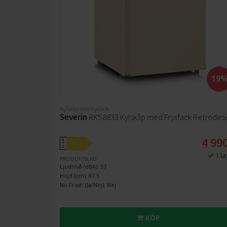
19
Kylskåp med frysfack
Severin
RKS8833 Kylskåp med Frysfack Retrodesi
4 990
A
D
↑
G
I l
PRODUKTBLAD
Ljudnivå (dBA): 37
Höjd (cm): 87.5
No Frost: (Ja/Nej): Nej
KÖP