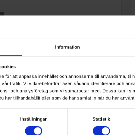
Läs mer
Information
cookies
e för att anpassa innehållet och annonserna till användarna, tillh
vår trafik. Vi vidarebefordrar även sådana identifierare och anna
nnons- och analysföretag som vi samarbetar med. Dessa kan i sin
har tillhandahållit eller som de har samlat in när du har använt 
ComfortClean
Miele ComfortClean dörrhyllor är tillverkade av
ar
högkvalitativ, högtransparent plast och är extra
Inställningar
Statistik
tåliga mot repor, kemikalier och
De
temperaturvariationer. ComfortClean-dörrhyllorna