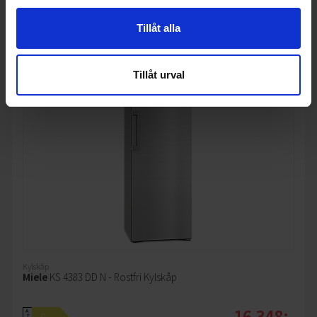
Tillåt alla
Tillåt urval
Kylskåp
Miele
KS 4383 DD N - Rostfri Kylskåp
16 348:-
A
D
↑