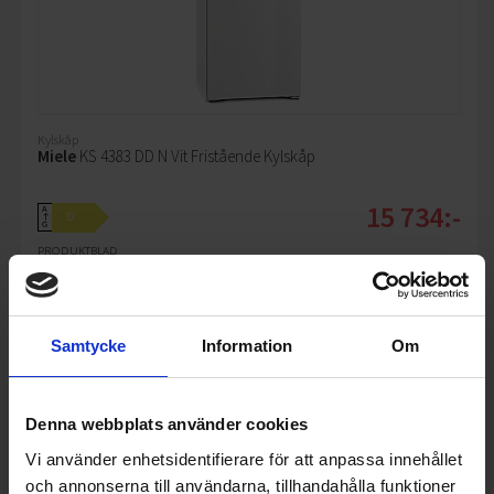
Kylskåp
Miele
KS 4383 DD N Vit Fristående Kylskåp
15 734:-
A
D
↑
G
PRODUKTBLAD
Färg: Vit
Höjd (cm): 185.5
Bredd (cm): 59.7
Samtycke
Information
Om
KÖP
Denna webbplats använder cookies
Vi använder enhetsidentifierare för att anpassa innehållet
och annonserna till användarna, tillhandahålla funktioner