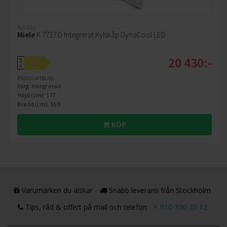
Kylskåp
Miele
K 7737 D Integrerat Kylskåp DynaCool LED
20 430:-
A
D
↑
G
PRODUKTBLAD
Färg: Integrerad
Höjd (cm): 177
Bredd (cm): 55.9
KÖP
Varumärken du älskar
Snabb leverans från Stockholm
Tips, råd & offert på mail och telefon
010-330 20 12