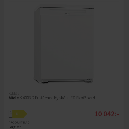
Kylskåp
Miele
K 4003 D Fristående Kylskåp LED FlexiBoard
10 042:-
A
D
↑
G
PRODUKTBLAD
Färg: Vit