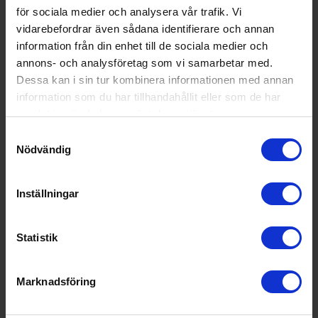
för sociala medier och analysera vår trafik. Vi
vidarebefordrar även sådana identifierare och annan
information från din enhet till de sociala medier och
annons- och analysföretag som vi samarbetar med.
Dessa kan i sin tur kombinera informationen med annan
information som du har tillhandahållit eller som de har
samlat in när du har använt deras tjänster.
Samtyckesval
Nödvändig
Kylskåp
Miele
K 7437 D Kylskåp med DailyFresh och DynaCool
Inställningar
19 408:-
A
D
↑
G
Statistik
PRODUKTBLAD
Färg: Integrerad
Höjd (cm): 139.5
Marknadsföring
Bredd (cm): 55.9
KÖP