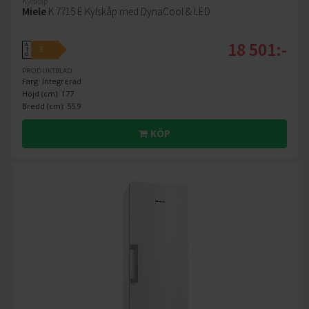
Kylskåp
Miele
K 7715 E Kylskåp med DynaCool & LED
18 501:-
A
E
↑
G
PRODUKTBLAD
Färg: Integrerad
Höjd (cm): 177
Bredd (cm): 55.9
KÖP