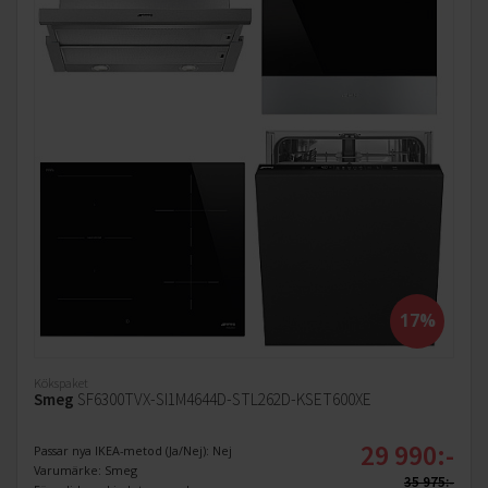
17%
Kökspaket
Smeg
SF6300TVX-SI1M4644D-STL262D-KSET600XE
29 990:-
Passar nya IKEA-metod (Ja/Nej): Nej
Varumärke: Smeg
35 975:-