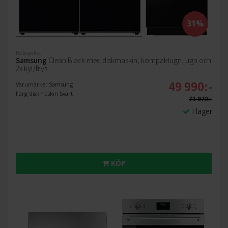
31%
Kökspaket
Samsung
Clean Black med diskmaskin, kompaktugn, ugn och
2x kyl/frys
49 990:-
Varumärke: Samsung
Färg diskmaskin Svart
71 972:-
I lager
KÖP