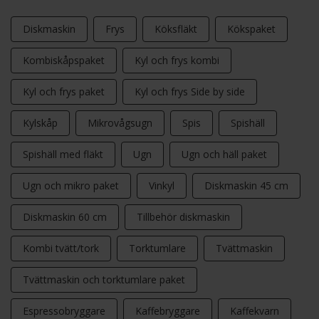
Diskmaskin
Frys
Köksfläkt
Kökspaket
Kombiskåpspaket
Kyl och frys kombi
Kyl och frys paket
Kyl och frys Side by side
Kylskåp
Mikrovågsugn
Spis
Spishäll
Spishäll med fläkt
Ugn
Ugn och häll paket
Ugn och mikro paket
Vinkyl
Diskmaskin 45 cm
Diskmaskin 60 cm
Tillbehör diskmaskin
Kombi tvätt/tork
Torktumlare
Tvättmaskin
Tvättmaskin och torktumlare paket
Espressobryggare
Kaffebryggare
Kaffekvarn