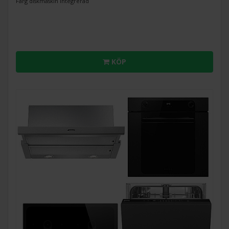
Färg diskmaskin Integrerad
KÖP