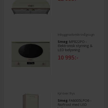
Inbyggnadsmikrovågsugn
Smeg
MP822PO -
Elektronisk styrning &
LED belysning
10 995:-
Kyl över frys
Smeg
FA8005LPO6 -
NoFrost med LED