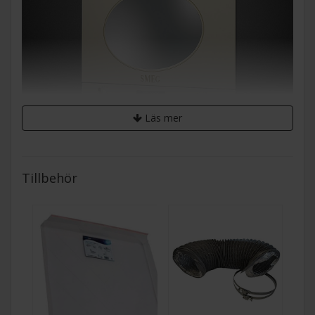
Läs mer
SMEG - MP822PO - Inbyggd mikrovågsugn
Tillbehör
Upptäck den eleganta och effektiva inbyggda
mikrovågsugnen MP822PO i creme från Smegs Colonial-
serie, där tidlös design möter modern funktionalitet. Denna
stilfulla mikrovågsugn, med antika mässingsdetaljer, blir en
vacker detalj i ditt kök samtidigt som den erbjuder praktiska
funktioner. Utrustad med en Surfaceplus keramisk bas,
eliminerar den behovet av en roterande tallrik och