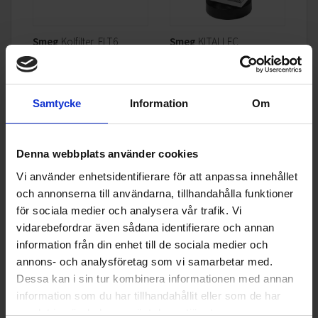
Smeg
Kolfilter, FLT6
Smeg
KITALLFC
995:-
2 895:-
Samtycke
Information
Om
Smeg - FA8005LPO6 - Kombinerad kyl/ frys
Upptäck Smeg FA8005LAO6, en elegant kyl-
KÖP
KÖP
Denna webbplats använder cookies
fryskombination i antracit från Smegs Colonial-serie, där stil
Vi använder enhetsidentifierare för att anpassa innehållet
och funktionalitet möts. Utrustad med Total No Frost-
och annonserna till användarna, tillhandahålla funktioner
teknologi och dubbla kylsystem, garanterar denna enhet
för sociala medier och analysera vår trafik. Vi
optimal förvaring och längre hållbarhet för dina livsmedel.
vidarebefordrar även sådana identifierare och annan
Smegs filosofi bygger på att skapa produkter som
Specifikationer
information från din enhet till de sociala medier och
kommunicerar med sin omgivning och reflekterar
annons- och analysföretag som vi samarbetar med.
användarens stil, vilket gör varje hem unikt. Kylskåpet intar
Dessa kan i sin tur kombinera informationen med annan
en central plats i köket, vilket gör det till en perfekt
information som du har tillhandahållit eller som de har
samlingspunkt för familj och vänner. Med en stark känsla
samlat in när du har använt deras tjänster.