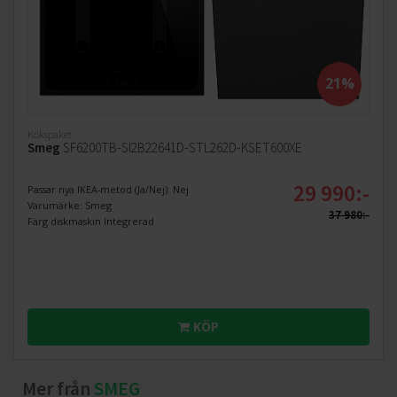
21%
Kökspaket
Smeg
SF6200TB-SI2B22641D-STL262D-KSET600XE
29 990:-
Passar nya IKEA-metod (Ja/Nej): Nej
Varumärke: Smeg
37 980:-
Färg diskmaskin Integrerad
KÖP
Mer från
SMEG