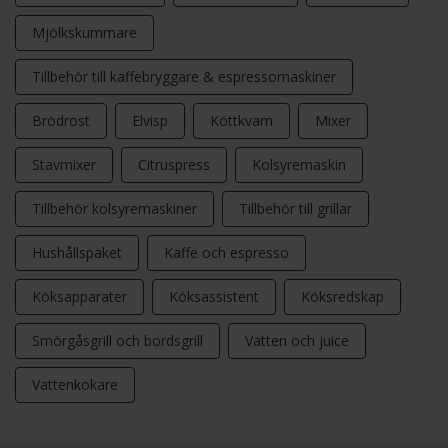
Mjölkskummare
Tillbehör till kaffebryggare & espressomaskiner
Brödrost
Elvisp
Köttkvarn
Mixer
Stavmixer
Citruspress
Kolsyremaskin
Tillbehör kolsyremaskiner
Tillbehör till grillar
Hushållspaket
Kaffe och espresso
Köksapparater
Köksassistent
Köksredskap
Smörgåsgrill och bordsgrill
Vatten och juice
Vattenkokare