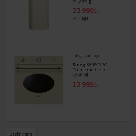
belysning
23 990:-
I lager
Inbyggnadsugn
Smeg
SF68C1PO -
Creme med vred
kontroll
12 995:-
Beskrivning