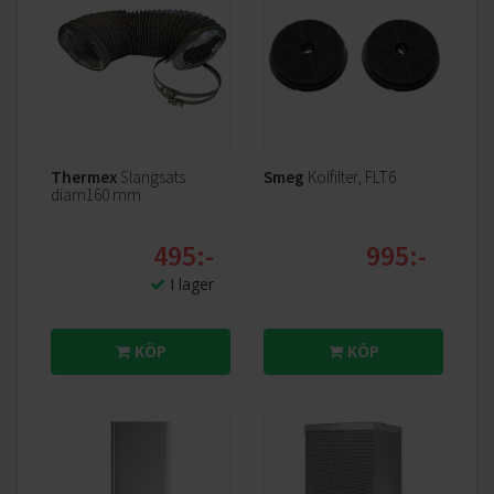
genomslagskraft.
Thermex
Slangsats
Smeg
Kolfilter, FLT6
diam160 mm
495:-
995:-
I lager
KÖP
KÖP