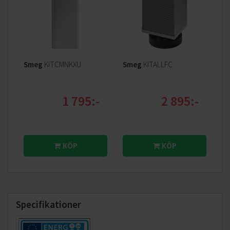
Smeg
KITCMNKXU
Smeg
KITALLFC
1 795:-
2 895:-
KÖP
KÖP
Specifikationer