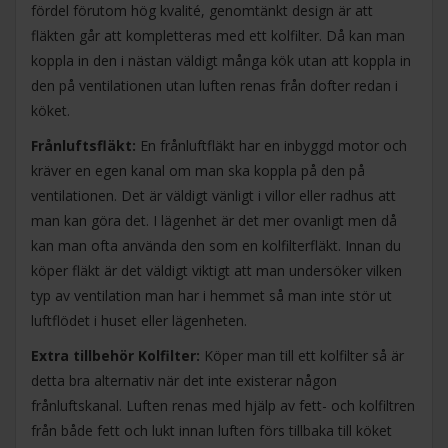
fördel förutom hög kvalité, genomtänkt design är att
fläkten går att kompletteras med ett kolfilter. Då kan man
koppla in den i nästan väldigt många kök utan att koppla in
den på ventilationen utan luften renas från dofter redan i
köket.
Frånluftsfläkt:
En frånluftfläkt har en inbyggd motor och
kräver en egen kanal om man ska koppla på den på
ventilationen. Det är väldigt vänligt i villor eller radhus att
man kan göra det. I lägenhet är det mer ovanligt men då
kan man ofta använda den som en kolfilterfläkt. Innan du
köper fläkt är det väldigt viktigt att man undersöker vilken
typ av ventilation man har i hemmet så man inte stör ut
luftflödet i huset eller lägenheten.
Extra tillbehör Kolfilter:
Köper man till ett kolfilter så är
detta bra alternativ när det inte existerar någon
frånluftskanal. Luften renas med hjälp av fett- och kolfiltren
från både fett och lukt innan luften förs tillbaka till köket