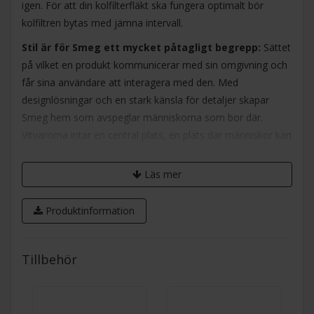
igen. För att din kolfilterfläkt ska fungera optimalt bör
kolfiltren bytas med jämna intervall.
Stil är för Smeg ett mycket påtagligt begrepp:
Sättet
på vilket en produkt kommunicerar med sin omgivning och
får sina användare att interagera med den. Med
designlösningar och en stark känsla för detaljer skapar
Smeg hem som avspeglar människorna som bor där.
Vitvarorna intar en central plats, en plats där människor kan
samlas. I köket finns alla funktioner samlade och de bildar
en perfekt, fullt utrustad samlingsplats för trevliga stunder
Läs mer
och sammankomster.
Produktinformation
Smegs egen inredningsstudio,
där man bedriver
omsorgsfull forskning om estetik och stil, har stöd från
internationellt erkända arkitekter som Guido Canali, Mario
Tillbehör
Bellini, Piano Design-studion, Marc Newson och Giancarlo
Candeago. Kombinationen teknik och stil är Smegs nyckel
till att skapa produkter med stark varumärksimage och stor