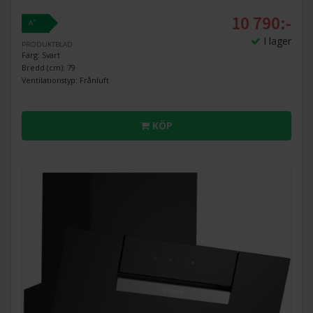
10 790:-
+
A
I lager
PRODUKTBLAD
Färg: Svart
Bredd (cm): 79
Ventilationstyp: Frånluft
KÖP