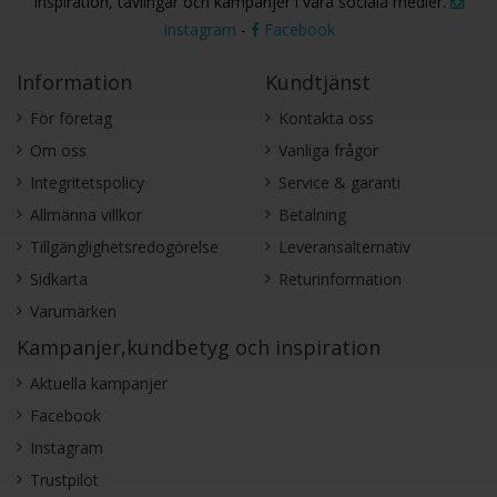
Inspiration, tävlingar och kampanjer i våra sociala medier.
Instagram
-
Facebook
Information
Kundtjänst
För företag
Kontakta oss
Om oss
Vanliga frågor
Integritetspolicy
Service & garanti
Allmänna villkor
Betalning
Tillgänglighetsredogörelse
Leveransalternativ
Sidkarta
Returinformation
Varumärken
Kampanjer,kundbetyg och inspiration
Aktuella kampanjer
Facebook
Instagram
Trustpilot