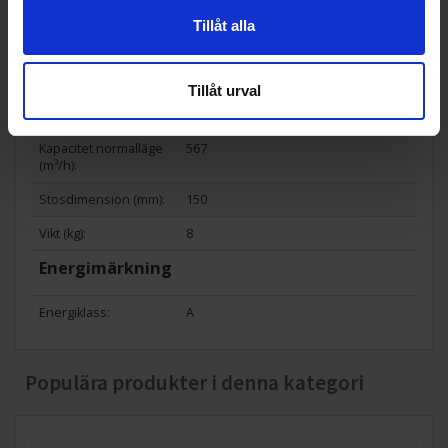
WH/annum):
Tillåt alla
Kapacitet intensivläge
788
(m³/h):
Tillåt urval
Ljudnivå (dBA):
61 decibel A (ljudet av en dusch ligge
r på ca 60-70 dB A)
Kapacitet normalläge
567
(m³/h):
Stosdimension (mm):
150
Vikt (kg):
8
Energimärkning
Energiklass:
A
Populära produkter i denna kategori