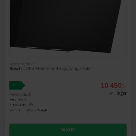
Vägghängd fläkt
Bosch
DWK67FN60 Serie 4 Vägghängd Fläkt
10 490:-
+
A
I lager
PRODUKTBLAD
Färg: Svart
Bredd (cm): 59
Ventilationstyp: Frånluft
KÖP