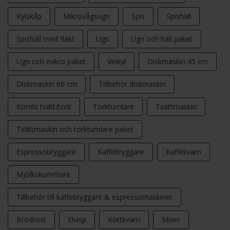
Kylskåp
Mikrovågsugn
Spis
Spishäll
Spishäll med fläkt
Ugn
Ugn och häll paket
Ugn och mikro paket
Vinkyl
Diskmaskin 45 cm
Diskmaskin 60 cm
Tillbehör diskmaskin
Kombi tvätt/tork
Torktumlare
Tvättmaskin
Tvättmaskin och torktumlare paket
Espressobryggare
Kaffebryggare
Kaffekvarn
Mjölkskummare
Tillbehör till kaffebryggare & espressomaskiner
Brödrost
Elvisp
Köttkvarn
Mixer