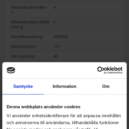
Flödesdynamisk klas
A
s:
Effektivitetsklass fettfil
C
trering:
Modellbeteckning:
KTR90XE
Max höjd (cm):
115
Min höjd (cm):
90
Bredd (cm):
90
Djup (cm):
48
EAN
8017709211684
Samtycke
Information
Om
Allmän information
Denna webbplats använder cookies
Ljuskälla:
LED
Vi använder enhetsidentifierare för att anpassa innehållet
Montering:
Köksfläkt vägghängd
och annonserna till användarna, tillhandahålla funktioner
Passade tillbehör:
FLT6 - Kolfilter