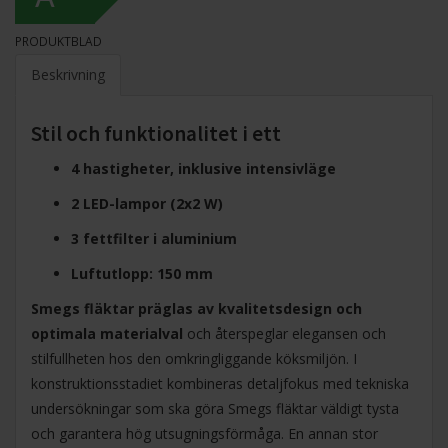
PRODUKTBLAD
Beskrivning
Stil och funktionalitet i ett
4 hastigheter, inklusive intensivläge
2 LED-lampor (2x2 W)
3 fettfilter i aluminium
Luftutlopp: 150 mm
Smegs fläktar präglas av kvalitetsdesign och
optimala materialval
och återspeglar elegansen och
stilfullheten hos den omkringliggande köksmiljön. I
konstruktionsstadiet kombineras detaljfokus med tekniska
undersökningar som ska göra Smegs fläktar väldigt tysta
och garantera hög utsugningsförmåga. En annan stor