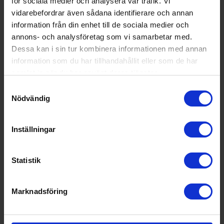
för sociala medier och analysera vår trafik. Vi
vidarebefordrar även sådana identifierare och annan
Ventilationstyp:
Frånluft
information från din enhet till de sociala medier och
Färg:
Rostfri
annons- och analysföretag som vi samarbetar med.
Dessa kan i sin tur kombinera informationen med annan
Produktgrupp:
Köksfläkt vägghängd
information som du har tillhandahållit eller som de har
Funktioner och egenskaper
samlat in när du har använt deras tjänster.
Samtyckesval
Display (Ja/Nej):
Nej
Nödvändig
Fjärrkontroll (Ja/Nej):
Nej
Timer (Ja/Nej):
Nej
Inställningar
Utdragbar (Ja/Nej):
Nej
Wi-Fi anslutning (Ja/N
Nej
Statistik
ej):
Teknisk data
Marknadsföring
Antal hastigheter (st):
4
Energiförbrukning (k
59