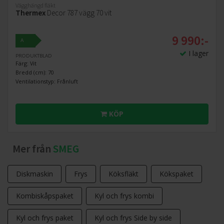
Vägghängd fläkt
Thermex
Decor 787 vägg 70 vit
9 990:-
A
I lager
PRODUKTBLAD
Färg: Vit
Bredd (cm): 70
Ventilationstyp: Frånluft
KÖP
Mer från
SMEG
Diskmaskin
Frys
Köksfläkt
Kökspaket
Kombiskåpspaket
Kyl och frys kombi
Kyl och frys paket
Kyl och frys Side by side