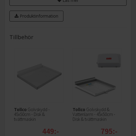
Läs mer
Produktinformation
Tillbehör
duoPower dubbelsprayarm
Två överlappande sprayarmar ger jämnare
Tollco
Golvskydd -
Tollco
Golvskydd &
vattenfördelning och effektivare rengöring. Diskningen blir
45x50cm - Disk &
Vattenlarm - 45x50cm -
noggrannare även i trånga utrymmen och resultatet blir
tvättmaskin
Disk & tvättmaskin
skinande rent.
449:-
795:-