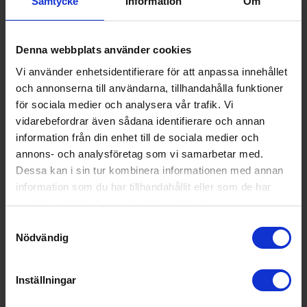
KÖP
Samtycke
Information
Om
Denna webbplats använder cookies
Vi använder enhetsidentifierare för att anpassa innehållet
Specifikationer
och annonserna till användarna, tillhandahålla funktioner
för sociala medier och analysera vår trafik. Vi
vidarebefordrar även sådana identifierare och annan
information från din enhet till de sociala medier och
annons- och analysföretag som vi samarbetar med.
Dessa kan i sin tur kombinera informationen med annan
information som du har tillhandahållit eller som de har
samlat in när du har använt deras tjänster.
Samtyckesval
infoLight
Nödvändig
Ett blått ljus projiceras på golvet under diskningen och
släcks när programmet är klart, vilket gör det enkelt att se
Inställningar
statusen.