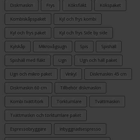
Diskmaskin
Frys
Köksfläkt
Kökspaket
Kombiskåpspaket
Kyl och frys kombi
Kyl och frys paket
Kyl och frys Side by side
Kylskåp
Mikrovågsugn
Spis
Spishäll
Spishäll med fläkt
Ugn
Ugn och häll paket
Ugn och mikro paket
Vinkyl
Diskmaskin 45 cm
Diskmaskin 60 cm
Tillbehör diskmaskin
Kombi tvätt/tork
Torktumlare
Tvättmaskin
Tvättmaskin och torktumlare paket
Espressobryggare
Inbyggnadsespresso