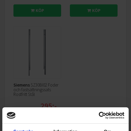
KÖP
KÖP
Siemens
SZ30BI02 Foder
och fastsättningssats
Rostfritt Stål
smartStart
295:-
Intelligent energianvändning med smartStart. Funktionen
väljer automatiskt den bästa starttiden baserat på
energipriser eller tillgång till förnybar energi, vilket bidrar till
lägre kostnader och ökad hållbarhet.