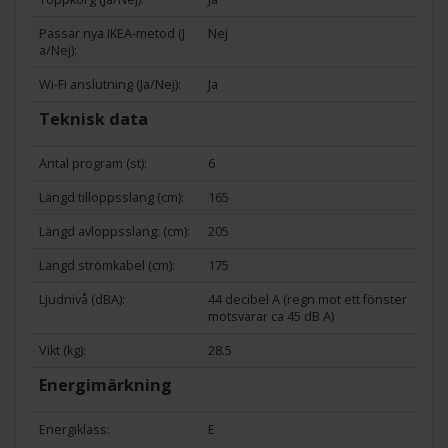
Passar nya IKEA-metod (J
Nej
a/Nej):
Wi-Fi anslutning (Ja/Nej):
Ja
Teknisk data
Antal program (st):
6
Längd tilloppsslang (cm):
165
Längd avloppsslang: (cm):
205
Längd strömkabel (cm):
175
Ljudnivå (dBA):
44 decibel A (regn mot ett fönster
motsvarar ca 45 dB A)
Vikt (kg):
28.5
Energimärkning
Energiklass:
E