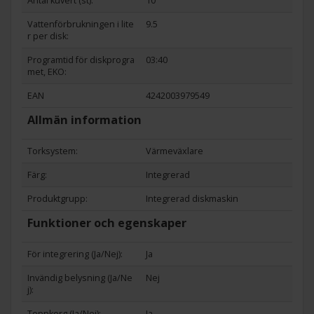
Antal kuvert (st):
10
Vattenförbrukningen i lite
9.5
r per disk:
Programtid för diskprogra
03:40
met, EKO:
EAN
4242003979549
Allmän information
Torksystem:
Värmeväxlare
Färg:
Integrerad
Produktgrupp:
Integrerad diskmaskin
Funktioner och egenskaper
För integrering (Ja/Nej):
Ja
Invändig belysning (Ja/Ne
Nej
j):
Toppkorg (Ja/Nej):
Ja