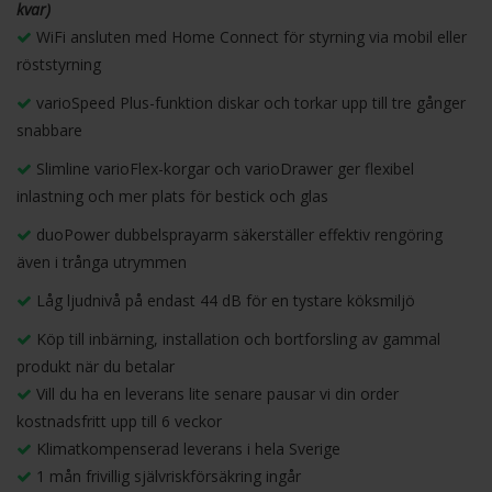
kvar)
WiFi ansluten med Home Connect för styrning via mobil eller
röststyrning
varioSpeed Plus-funktion diskar och torkar upp till tre gånger
snabbare
Slimline varioFlex-korgar och varioDrawer ger flexibel
inlastning och mer plats för bestick och glas
duoPower dubbelsprayarm säkerställer effektiv rengöring
även i trånga utrymmen
Låg ljudnivå på endast 44 dB för en tystare köksmiljö
Köp till inbärning, installation och bortforsling av gammal
produkt när du betalar
Vill du ha en leverans lite senare pausar vi din order
kostnadsfritt upp till 6 veckor
Klimatkompenserad leverans i hela Sverige
1 mån frivillig självriskförsäkring ingår