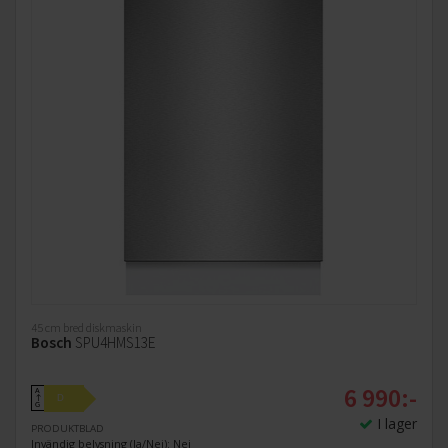
45 cm bred diskmaskin
Bosch
SPU4HMS13E
6 990:-
A
D
↑
G
I lager
PRODUKTBLAD
Invändig belysning (Ja/Nej): Nej