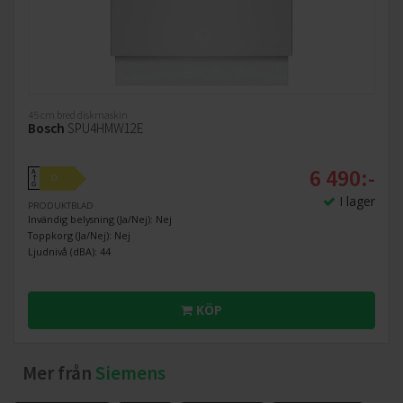
45 cm bred diskmaskin
Bosch
SPU4HMW12E
6 490:-
A
D
↑
G
I lager
PRODUKTBLAD
Invändig belysning (Ja/Nej): Nej
Toppkorg (Ja/Nej): Nej
Ljudnivå (dBA): 44
KÖP
Mer från
Siemens