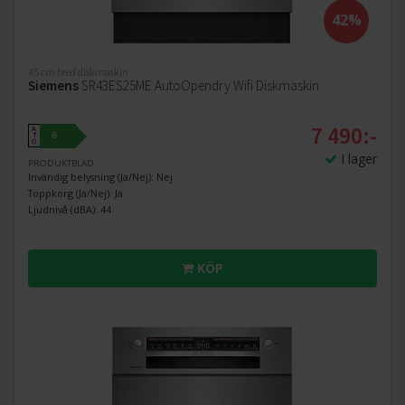
42%
45 cm bred diskmaskin
Siemens
SR43ES25ME AutoOpendry Wifi Diskmaskin
7 490:-
A
B
↑
G
I lager
PRODUKTBLAD
Invändig belysning (Ja/Nej): Nej
Toppkorg (Ja/Nej): Ja
Ljudnivå (dBA): 44
KÖP