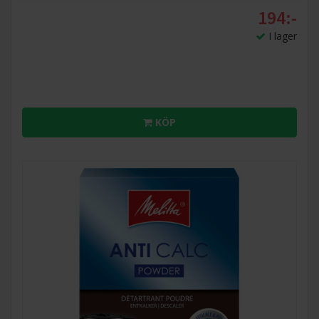
194:-
I lager
KÖP