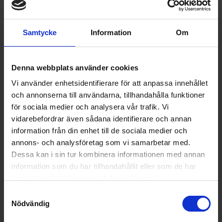
Samtycke
Information
Om
Denna webbplats använder cookies
Tillbehör kaffe
Vi använder enhetsidentifierare för att anpassa innehållet
Rengöringstabletter för kaffemaskiner 10 st
och annonserna till användarna, tillhandahålla funktioner
för sociala medier och analysera vår trafik. Vi
177:-
vidarebefordrar även sådana identifierare och annan
I lager
information från din enhet till de sociala medier och
annons- och analysföretag som vi samarbetar med.
Dessa kan i sin tur kombinera informationen med annan
information som du har tillhandahållit eller som de har
samlat in när du har använt deras tjänster.
KÖP
Samtyckesval
Nödvändig