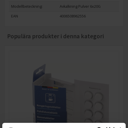
Modellbeteckning:
Avkalkning Pulver 6x20G
EAN
4006508962556
Populära produkter i denna kategori