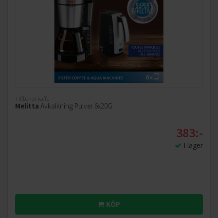
Tillbehör kaffe
Melitta
Avkalkning Pulver 6x20G
383:-
I lager
KÖP