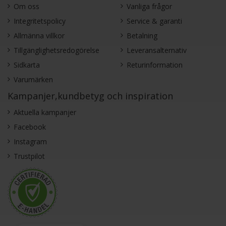
Om oss
Vanliga frågor
Integritetspolicy
Service & garanti
Allmänna villkor
Betalning
Standardtillbehör
Tillgänglighetsredogörelse
Leveransalternativ
Köksmaskinen levereras med fyra praktiska tillbehör:
Sidkarta
Returinformation
ballongvisp, platt visp, flexvisp med mjuka kanter och en
Varumärken
stabil degkrok. Dessa ger dig mångsidighet för allt från lätta
smetar till tunga degar.
Kampanjer,kundbetyg och inspiration
Aktuella kampanjer
Facebook
Instagram
Trustpilot