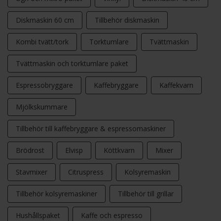
Diskmaskin 60 cm
Tillbehör diskmaskin
Variabel hastighetskontroll
Maskinen har tio olika hastighetsnivåer som gör att du kan
Kombi tvätt/tork
Torktumlare
Tvättmaskin
anpassa blandningen efter konsistensen. Den smarta
Tvättmaskin och torktumlare paket
Smooth Start-funktionen gör att maskinen startar mjukt
och minskar stänk, vilket ger en renare och mer
Espressobryggare
Kaffebryggare
Kaffekvarn
kontrollerad blandning.
Mjölkskummare
Tillbehör till kaffebryggare & espressomaskiner
Brödrost
Elvisp
Köttkvarn
Mixer
Stavmixer
Citruspress
Kolsyremaskin
Tillbehör kolsyremaskiner
Tillbehör till grillar
Hushållspaket
Kaffe och espresso