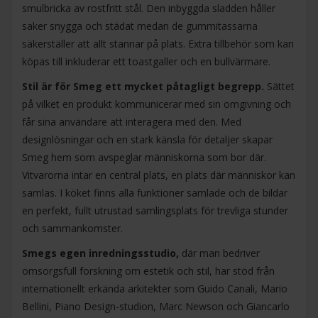
smulbricka av rostfritt stål. Den inbyggda sladden håller
saker snygga och städat medan de gummitassarna
säkerställer att allt stannar på plats. Extra tillbehör som kan
köpas till inkluderar ett toastgaller och en bullvärmare.
Stil är för Smeg ett mycket påtagligt begrepp.
Sättet
på vilket en produkt kommunicerar med sin omgivning och
får sina användare att interagera med den. Med
designlösningar och en stark känsla för detaljer skapar
Smeg hem som avspeglar människorna som bor där.
Vitvarorna intar en central plats, en plats där människor kan
samlas. I köket finns alla funktioner samlade och de bildar
en perfekt, fullt utrustad samlingsplats för trevliga stunder
och sammankomster.
Smegs egen inredningsstudio,
där man bedriver
omsorgsfull forskning om estetik och stil, har stöd från
internationellt erkända arkitekter som Guido Canali, Mario
Bellini, Piano Design-studion, Marc Newson och Giancarlo