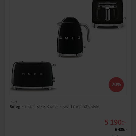
Prestanda och elegans
Smegs köksmaskin i klassisk 50-talsdesign kombinerar stil
och funktion. Den eleganta designen med sina glansiga
färgnyanser ger köket en unik karaktär, samtidigt som
maskinen levererar professionella resultat i matlagningen.
20%
Paket
Smeg
Frukostpaket 3 delar - Svart med 50's Style
5 190:-
6 485:-