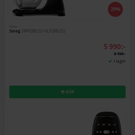
Optimal mångsidighet tack vare de fyra medföljande
29%
tillbehören: ballongvisp, platt visp, visp med flexibla
kanter och degkrok
Paket
Från glassmaskinen till pastasetet, ett brett utbud av
Smeg
SMF03BLEU-KLF03BLEU
valfria tillbehör finns tillgängliga separat
5 990:-
Mer om Smeg köksmaskin SMF03:
8 490:-
I lager
KÖP