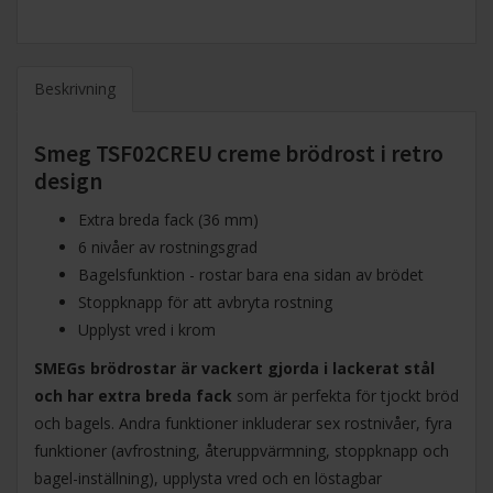
Beskrivning
Smeg TSF02CREU c
reme brödrost i retro
design
Extra breda fack (36 mm)
6 nivåer av rostningsgrad
Bagelsfunktion - rostar bara ena sidan av brödet
Stoppknapp för att avbryta rostning
Upplyst vred i krom
SMEGs brödrostar är vackert gjorda i lackerat stål
och har extra breda fack
som är perfekta för tjockt bröd
och bagels. Andra funktioner inkluderar sex rostnivåer, fyra
funktioner (avfrostning, återuppvärmning, stoppknapp och
bagel-inställning), upplysta vred och en löstagbar