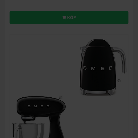
Smegs köksmaskiner i retrostil
kombinerar
funktionalitet med ikonisk italiensk design och har blivit
KÖP
kultprodukter som fungerar lika bra som praktiska
hjälpmedel i köket som vackra inredningselement. Med sina
rundade former och färgglada ytor inspirerade av 50-talet
erbjuder de en unik stil som passar både moderna och
klassiska kök. Den creme köksmaskinen från Smegs 50's
Style-serie är ett perfekt exempel på detta och är utformad
för att möta alla dina behov vid bakning och matlagning.
Tio hastighetsnivåer för att bäst anpassa de olika
degkonsistenserna och alltid försäkra utmärkta
resultat
Smooth Start-system för perfekt effektivitet vid
blandning av ingredienser, och mindre stänk
Kraftfull motor och planetarisk rotation som
garanterar att ingredienserna blandas på ett perfekt
sätt