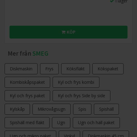
I lager
Planetär blandningsfunktion
Med den planetära rotationsfunktionen blandas
KÖP
ingredienserna jämnt och effektivt. Det garanterar perfekta
resultat i bakning och matlagning, oavsett recept.
Mer från
SMEG
Diskmaskin
Frys
Köksfläkt
Kökspaket
Kombiskåpspaket
Kyl och frys kombi
Kyl och frys paket
Kyl och frys Side by side
Kylskåp
Mikrovågsugn
Spis
Spishäll
Spishäll med fläkt
Ugn
Ugn och häll paket
Ugn och mikro paket
Vinkyl
Diskmaskin 45 cm