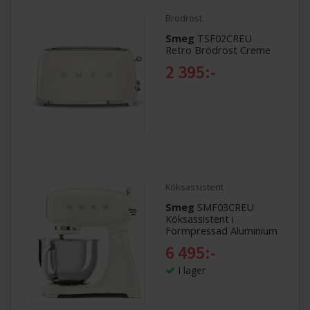
Brödrost
Smeg
TSF02CREU
Retro Brödrost Creme
2 395:-
Köksassistent
Smeg
SMF03CREU
Köksassistent i
Formpressad Aluminium
6 495:-
I lager