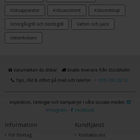
Köksapparater
Köksassistent
Köksredskap
Kraftfull motor
Smörgåsgrill och bordsgrill
Vatten och juice
Den kraftfulla motorn är byggd för att klara även de
Vattenkokare
tyngsta degarna. Tillsammans med den planetära rörelsen
säkerställer den att alla ingredienser bearbetas jämnt och
grundligt.
Varumärken du älskar
Snabb leverans från Stockholm
Tips, råd & offert på mail och telefon
010-330 20 12
Inspiration, tävlingar och kampanjer i våra sociala medier.
Instagram
-
Facebook
Information
Kundtjänst
För företag
Kontakta oss