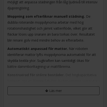
möjligt att anpassa städningen från låg ljudnivå till intensiv
djuprengöring.
Moppning som efterliknar manuell städning.
De
dubbla roterande moppdynorna arbetar med hög
rotationshastighet och jämnt vattenflöde, vilket gör att
fläckar löses upp snarare än bara torkas över. Resultatet
blir renare golv med mindre behov av efterarbete.
Automatiskt anpassad för mattor.
När roboten
identifierar mattor lyfts moppdynorna automatiskt för att
skydda textila ytor. Sugkraften kan samtidigt ökas för
bättre dammborttagning ur mattfibrerna.
Konstruerad för större bostäder.
Det högkapacitativa
batteriet gör att Xiaomi S40 Pro EU kan rengöra stora ytor i
ett sammanhängande städpass. De generösa behållarna
Läs mer
för damm och vatten minskar behovet av manuella avbrott.
Exakt navigering i komplexa miljöer.
Med LDS