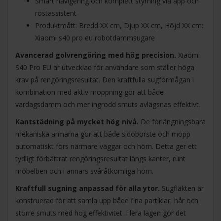
Smart navigering och komplett styrning via app och
röstassistent
Produktmått: Bredd XX cm, Djup XX cm, Höjd XX cm:
Xiaomi s40 pro eu robotdammsugare
Avancerad golvrengöring med hög precision.
Xiaomi
S40 Pro EU är utvecklad för användare som ställer höga
krav på rengöringsresultat. Den kraftfulla sugförmågan i
kombination med aktiv moppning gör att både
vardagsdamm och mer ingrodd smuts avlägsnas effektivt.
Kantstädning på mycket hög nivå.
De förlängningsbara
mekaniska armarna gör att både sidoborste och mopp
automatiskt förs närmare väggar och hörn. Detta ger ett
tydligt förbättrat rengöringsresultat längs kanter, runt
möbelben och i annars svåråtkomliga hörn.
Kraftfull sugning anpassad för alla ytor.
Sugfläkten är
konstruerad för att samla upp både fina partiklar, hår och
större smuts med hög effektivitet. Flera lägen gör det