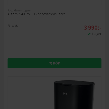
Robotdammsugare
Xiaomi
S40Pro EU Robotdammsugare
3 990:-
Färg: Vit
I lager
KÖP