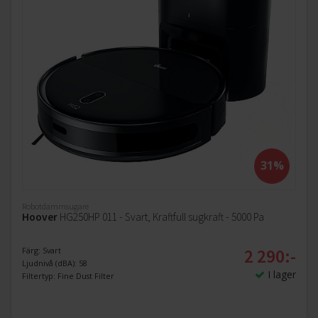
31%
Robotdammsugare
Hoover
HG250HP 011 - Svart, Kraftfull sugkraft - 5000 Pa
2 290:-
Färg: Svart
Ljudnivå (dBA): 58
I lager
Filtertyp: Fine Dust Filter