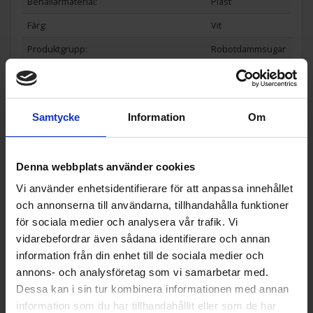
Behållarmaterial:
Plast
Färg:
Vit
Produktgrupp:
Robotdammsugar
e
Funktioner och egenskaper
Automatisk retur till laddningsstation (Ja/
Ja
Samtycke
Information
Om
Nej):
Belysning (Ja/Nej):
Nej
Denna webbplats använder cookies
Blåsfunktion (Ja/Nej):
Nej
Vi använder enhetsidentifierare för att anpassa innehållet
Display (Ja/Nej):
Nej
och annonserna till användarna, tillhandahålla funktioner
för sociala medier och analysera vår trafik. Vi
Effektstyrning (Ja/Nej):
Ja
vidarebefordrar även sådana identifierare och annan
Laddningsindikator (Ja/Nej):
Ja
information från din enhet till de sociala medier och
Laddningsstation (Ja/Nej):
Ja
annons- och analysföretag som vi samarbetar med.
Dessa kan i sin tur kombinera informationen med annan
Medföljer batteri (Ja/Nej):
Ja
information som du har tillhandahållit eller som de har