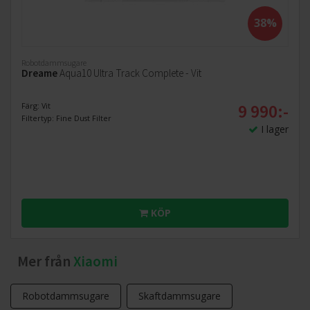
38%
Robotdammsugare
Dreame
Aqua10 Ultra Track Complete - Vit
9 990:-
Färg: Vit
Filtertyp: Fine Dust Filter
I lager
KÖP
Mer från
Xiaomi
Robotdammsugare
Skaftdammsugare