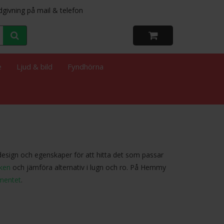
dgivning på mail & telefon
e
Ljud & bild
Fyndhörna
design och egenskaper för att hitta det som passar
ken
och jämföra alternativ i lugn och ro. På Hemmy
imentet
.