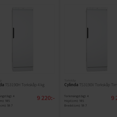
p
Torkskåp
nda
TS3190H Torkskåp 4 kg
Cylinda
TS3190V Torkskåp Tim
r
9 220:-
9 
gd (kg): 4
Torkmängd (kg): 4
m): 185
Höjd (cm): 185
cm): 59.7
Bredd (cm): 59.7