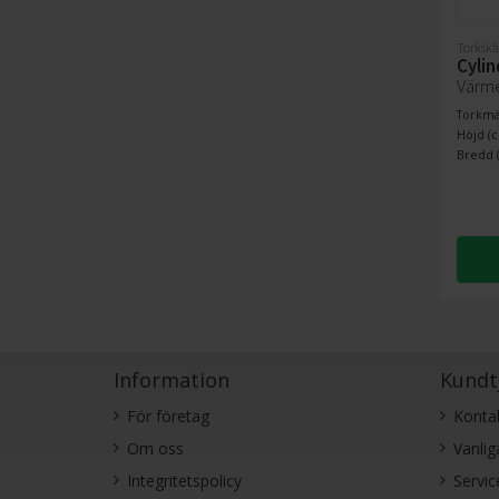
Torkskå
Cyli
Värm
Torkmän
Höjd (c
Bredd (
Information
Kundt
För företag
Konta
Om oss
Vanlig
Integritetspolicy
Servic