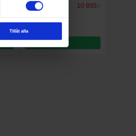
395:-
10 895:-
Torkmängd (kg): 4
Höjd (cm): 185
Bredd (cm): 59.7
Tillåt alla
KÖP