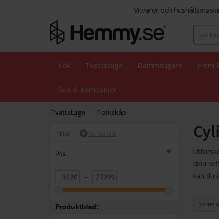
Vitvaror och hushållsmaski
Kök
Tvättstuga
Dammsugare
Hem &
Rea & Kampanjer
Tvättstuga
Torkskåp
Cyl
Filter
Utforska
Pris
dina be
kan du ä
–
Sortera
Produktblad: