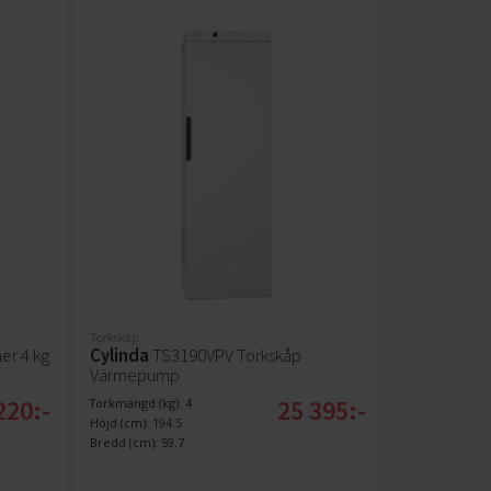
Torkskåp
er 4 kg
Cylinda
TS3190VPV Torkskåp
Värmepump
220:-
25 395:-
Torkmängd (kg): 4
Höjd (cm): 194.5
Bredd (cm): 59.7