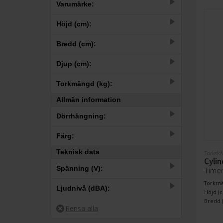
Varumärke:
7
Cylinda
Höjd (cm):
–
Bredd (cm):
–
Djup (cm):
–
Torkmängd (kg):
Allmän information
–
33.5
61
61.5
63
67.5
Dörrhängning:
4
Höger
Färg:
3
Vänster
Teknisk data
7
Torkskå
Vit
Cyli
Spänning (V):
Time
Torkmän
7
230
Ljudnivå (dBA):
Höjd (c
Bredd (
–