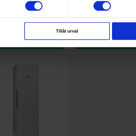
10 895:-
25 
gd (kg): 4
Torkmängd (kg): 4
m): 185
Höjd (cm): 194.5
cm): 59.7
Bredd (cm): 59.7
Tillåt urval
KÖP
KÖP