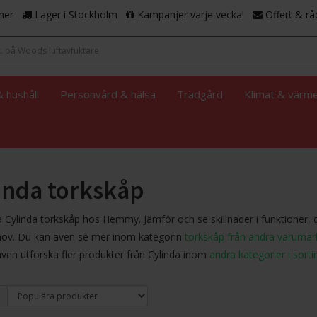
ner
Lager i Stockholm
Kampanjer varje vecka!
Offert & rå
 hushåll
Personvård & hälsa
Trädgård
Klimat & värm
inda torkskåp
 Cylinda torkskåp hos Hemmy. Jämför och se skillnader i funktioner, 
hov. Du kan även se mer inom kategorin
torkskåp från andra varumär
ven utforska fler produkter från Cylinda inom
andra kategorier i sort