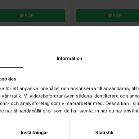
KÖP
KÖP
Information
cookies
e för att anpassa innehållet och annonserna till användarna, tillh
vår trafik. Vi vidarebefordrar även sådana identifierare och anna
nnons- och analysföretag som vi samarbetar med. Dessa kan i sin
har tillhandahållit eller som de har samlat in när du har använt 
p
Torkskåp
nda
TS3190ECOH Torkskåp med
Cylinda
TS3190VPH Torkskåp
Inställningar
Statistik
r
Värmepump