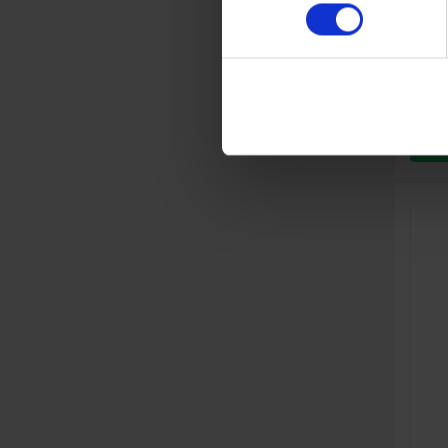
Torkmän
Höjd (c
Bredd (