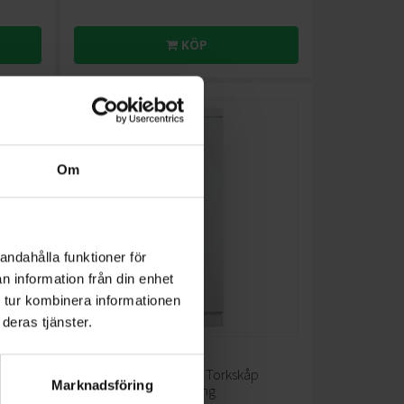
KÖP
Om
andahålla funktioner för
n information från din enhet
 tur kombinera informationen
deras tjänster.
Torkskåp
Cylinda
TS3190ECOV Torkskåp
Marknadsföring
Automatisk Avstängning