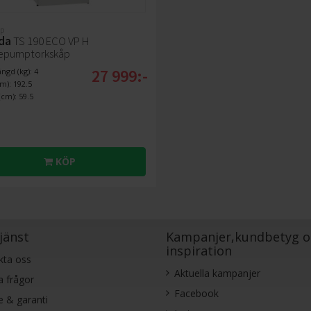
p
nda
TS 190 ECO VP H
epumptorkskåp
27 999:-
gd (kg): 4
m): 192.5
cm): 59.5
KÖP
jänst
Kampanjer,kundbetyg o
inspiration
kta oss
Aktuella kampanjer
a frågor
Facebook
e & garanti