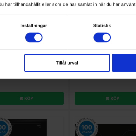
har tillhandahållit eller som de har samlat in när du har använt 
Inställningar
Statistik
onshäll
Induktionshäll
h
PXE601DC1E Induktionshäll
Bosch
PUE611BB6E Induktions
nduction Serie 8
cm TouchSelect
7 616:-
3 
vart
Färg: Svart
Tillåt urval
cm): 57.2
Bredd (cm): 59.2
 utförande:
Ramens utförande: Ramlös
nterad
KÖP
KÖP