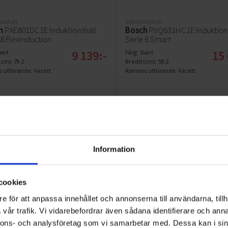
onshäll
Induktionshäll
h
PXE801DC1E Induktionshäll
Bosch
PVQ631HC1E Induktions
 8 FlexInduction
Serie 6 Smart
9 139:-
15 
vart
Färg: Svart
cm): 79.2
Bredd (cm): 59.2
 utförande: Facett
Ramens utförande: Facett
KÖP
KÖP
Information
cookies
e för att anpassa innehållet och annonserna till användarna, tillh
vår trafik. Vi vidarebefordrar även sådana identifierare och anna
nnons- och analysföretag som vi samarbetar med. Dessa kan i sin