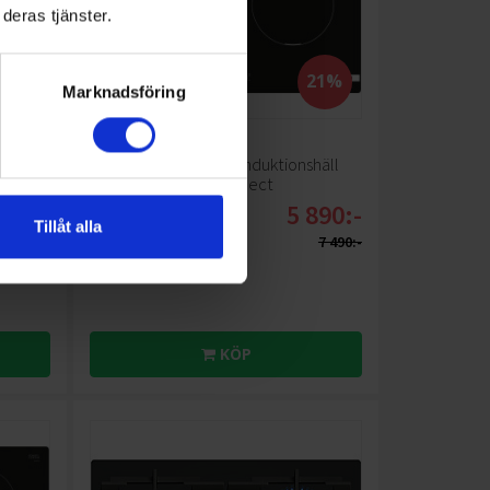
deras tjänster.
21%
Marknadsföring
Induktionshäll
häll 60
Bosch
PVS611BB6E Induktionshäll
CombiZone TouchSelect
5 890:-
990:-
Färg: Svart
Tillåt alla
Bredd (cm): 59.2
7 490:-
Ramens utförande: Ramlös
KÖP