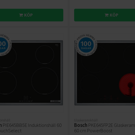
KÖP
KÖP
onshäll
Glaskeramikhäll
h
PIE645BB5E Induktionshäll 60
Bosch
PKE645FP2E Glaskerami
ouchSelect
60 cm PowerBoost