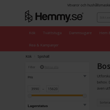
Vitvaror och hushållsmaski
Kök
Tvättstuga
Dammsugare
Hem &
Rea & Kampanjer
Kök
Spishäll
Bos
Filter
Utforska
Pris
behov. 
även ut
–
Sortera
Lagerstatus