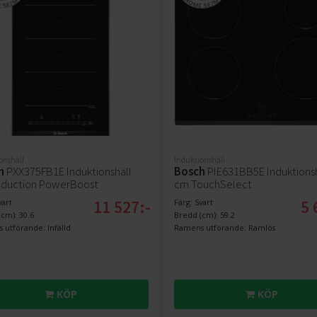
onshäll
Induktionshäll
h
PXX375FB1E Induktionshäll
Bosch
PIE631BB5E Induktionsh
nduction PowerBoost
cm TouchSelect
11 527:-
5 
vart
Färg: Svart
cm): 30.6
Bredd (cm): 59.2
 utförande: Infälld
Ramens utförande: Ramlös
KÖP
KÖP