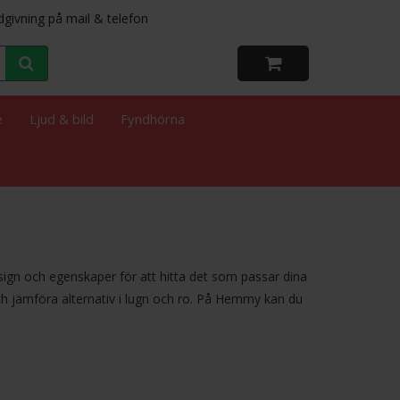
dgivning på mail & telefon
e
Ljud & bild
Fyndhörna
sign och egenskaper för att hitta det som passar dina
h jämföra alternativ i lugn och ro. På Hemmy kan du