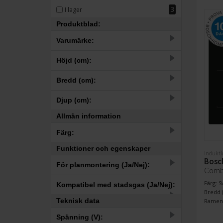
3
I lager
Produktblad:
Varumärke:
25
Bosch
Höjd (cm):
–
Bredd (cm):
–
Djup (cm):
Allmän information
–
Färg:
30.6
49
50
51.2
51.3
52
52.2
52.5
52.7
Funktioner och egenskaper
24
Svart
Indukti
Bosc
För planmontering (Ja/Nej):
1
Vit
Combi
3
Ja
Färg: S
Kompatibel med stadsgas (Ja/Nej):
Bredd (
22
Nej
Teknisk data
Ramens
4
Ja
Spänning (V):
21
Nej