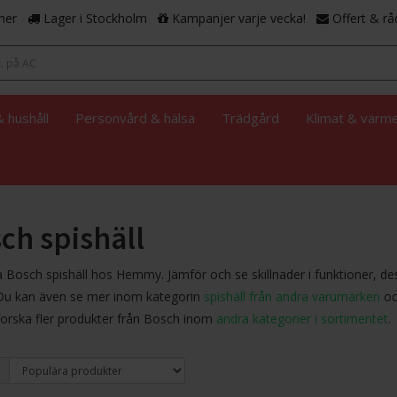
ner
Lager i Stockholm
Kampanjer varje vecka!
Offert & rå
 hushåll
Personvård & hälsa
Trädgård
Klimat & värm
ch spishäll
 Bosch spishäll hos Hemmy. Jämför och se skillnader i funktioner, de
Du kan även se mer inom kategorin
spishäll från andra varumärken
oc
forska fler produkter från Bosch inom
andra kategorier i sortimentet
.