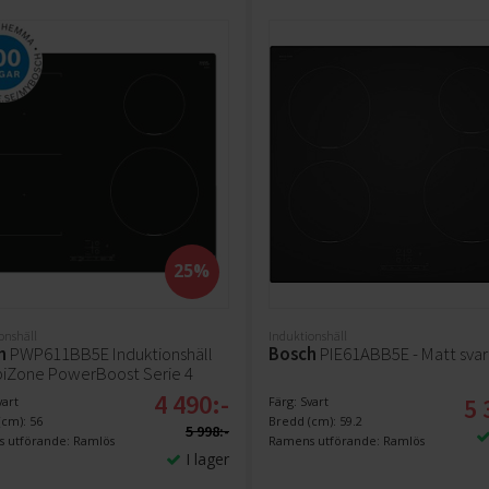
25%
onshäll
Induktionshäll
h
PWP611BB5E Induktionshäll
Bosch
PIE61ABB5E - Matt svar
Zone PowerBoost Serie 4
4 490:-
5 
vart
Färg: Svart
cm): 56
Bredd (cm): 59.2
5 998:-
 utförande: Ramlös
Ramens utförande: Ramlös
I lager