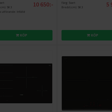
10 650:-
5 
vart
Färg: Svart
cm): 58.3
Bredd (cm): 58.3
 utförande: Infälld
KÖP
KÖP