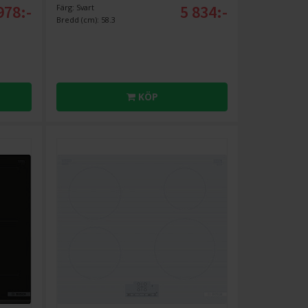
978:-
5 834:-
Färg: Svart
Bredd (cm): 58.3
KÖP