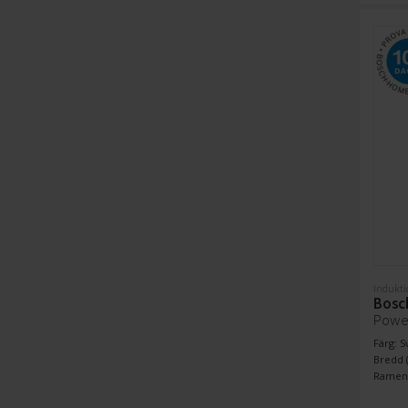
Indukti
Bosc
Powe
Färg: S
Bredd (
Ramens