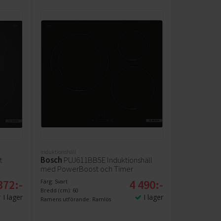
Induktionshäll
t
Bosch
PUJ611BB5E Induktionshäll
med PowerBoost och Timer
372:-
4 490:-
Färg: Svart
Bredd (cm): 60
I lager
I lager
Ramens utförande: Ramlös