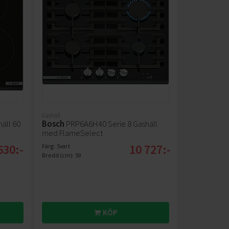
Gashäll
äll 60
Bosch
PRP6A6H40 Serie 8 Gashäll
med FlameSelect
630:-
10 727:-
Färg: Svart
Bredd (cm): 59
KÖP