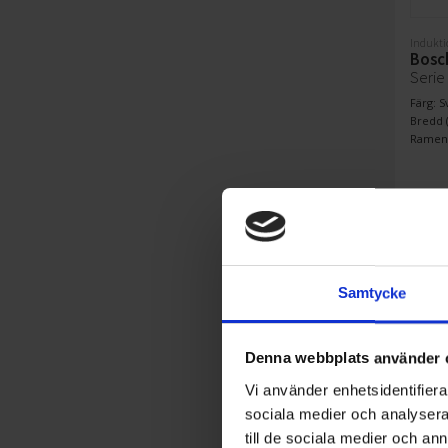
Indukti
Bosc
Serie
Färg: S
Bredd (
Ramens
Samtycke
Denna webbplats använder 
Vi använder enhetsidentifierar
sociala medier och analysera 
till de sociala medier och a