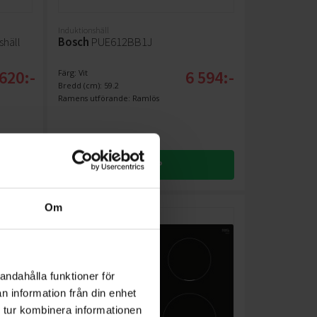
Induktionshäll
häll
Bosch
PUE612BB1J
620:-
6 594:-
Färg: Vit
Bredd (cm): 59.2
Ramens utförande: Ramlös
KÖP
Om
andahålla funktioner för
n information från din enhet
 tur kombinera informationen