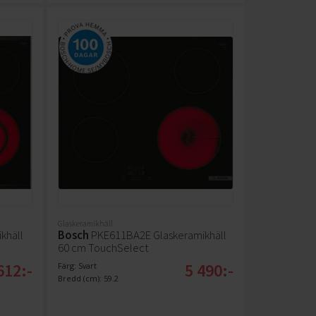
Glaskeramikhäll
khäll
Bosch
PKE611BA2E Glaskeramikhäll
60 cm TouchSelect
612:-
5 490:-
Färg: Svart
Bredd (cm): 59.2