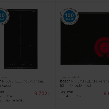
onshäll
Glaskeramikhäll
h
PIB375FB1E Induktionshäll
Bosch
PKF675FP2E Glaskerami
rBoost
60 cm DirectSelect
9 702:-
6 
vart
Färg: Svart
cm): 30.6
Bredd (cm): 60.6
 utförande: Infälld