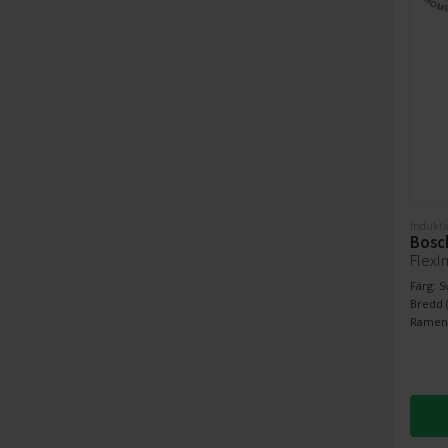
Indukti
Bosc
FlexI
Färg: S
Bredd (
Ramens