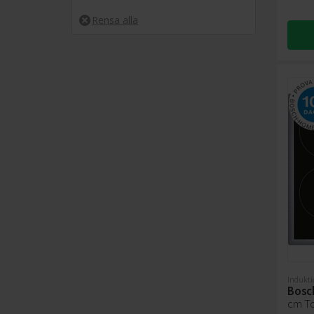
23
230
Indukti
Bosc
cm T