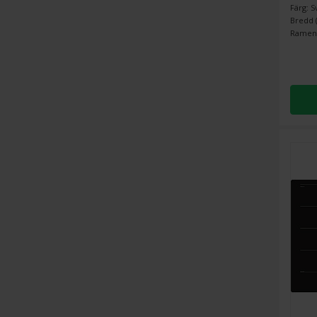
Färg: S
Bredd (
Ramens