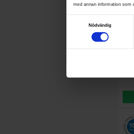
med annan information som du 
Samtyckesval
Nödvändig
Indukti
Bosc
FlexI
Färg: S
Bredd (
Ramens
Planmo