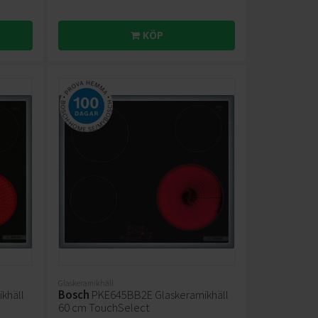
KÖP
Glaskeramikhäll
khäll
Bosch
PKE645BB2E Glaskeramikhäll
60 cm TouchSelect