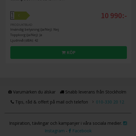
10 990:-
A
C
↑
G
PRODUKTBLAD
Invändig belysning (Ja/Nej): Nej
Toppkorg (Ja/Nej): Ja
Ljudnivå (dBA): 42
KÖP
Varumärken du älskar
Snabb leverans från Stockholm
Tips, råd & offert på mail och telefon
010-330 20 12
Inspiration, tävlingar och kampanjer i våra sociala medier.
Instagram
-
Facebook