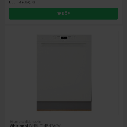
Ljudnivå (dBA): 42
KÖP
60 cm bred diskmaskin
Whirlpool
WH6UC14BN7A0W