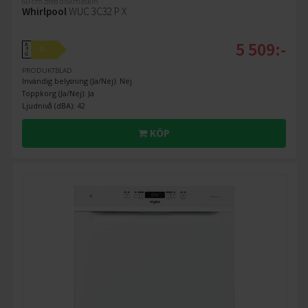
60 cm bred diskmaskin
Whirlpool
WUC 3C32 P X
5 509:-
A
D
↑
G
PRODUKTBLAD
Invändig belysning (Ja/Nej): Nej
Toppkorg (Ja/Nej): Ja
Ljudnivå (dBA): 42
KÖP