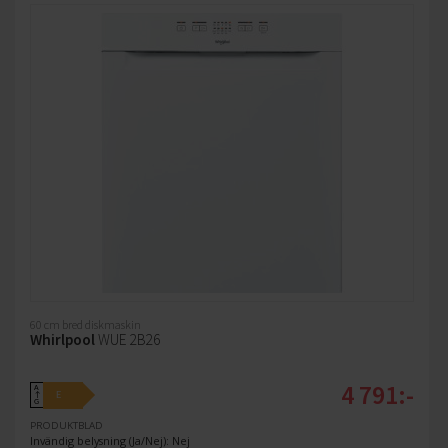
60 cm bred diskmaskin
Whirlpool
WUE 2B26
4 791:-
A
E
↑
G
PRODUKTBLAD
Invändig belysning (Ja/Nej): Nej