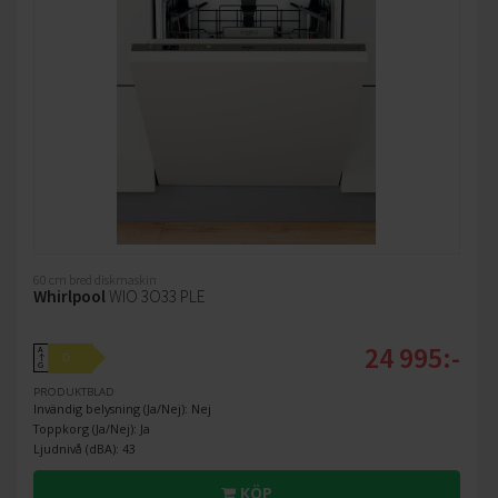
60 cm bred diskmaskin
Whirlpool
WIO 3O33 PLE
24 995:-
A
D
↑
G
PRODUKTBLAD
Invändig belysning (Ja/Nej): Nej
Toppkorg (Ja/Nej): Ja
Ljudnivå (dBA): 43
KÖP