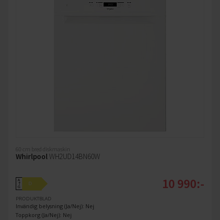
60 cm bred diskmaskin
Whirlpool
WH2UD14BN60W
10 990:-
A
D
↑
G
PRODUKTBLAD
Invändig belysning (Ja/Nej): Nej
Toppkorg (Ja/Nej): Nej