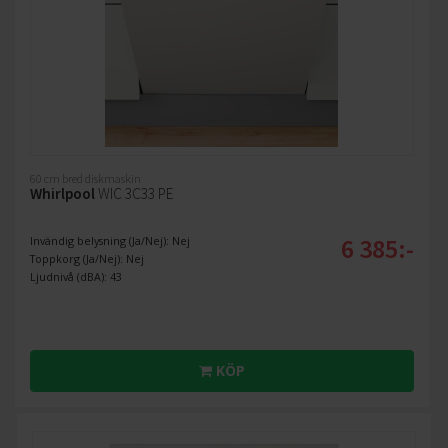
60 cm bred diskmaskin
Whirlpool
WIC 3C33 PE
6 385:-
Invändig belysning (Ja/Nej): Nej
Toppkorg (Ja/Nej): Nej
Ljudnivå (dBA): 43
KÖP