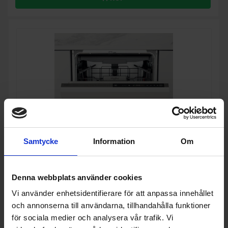
Samtycke
Information
Om
Denna webbplats använder cookies
60 cm bred diskmaskin
Vi använder enhetsidentifierare för att anpassa innehållet
Whirlpool
WIP 4T133 PFE
och annonserna till användarna, tillhandahålla funktioner
för sociala medier och analysera vår trafik. Vi
8 695:-
Invändig belysning (Ja/Nej): Nej