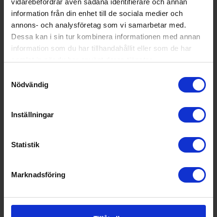
vidarebefordrar även sådana identifierare och annan
Toppkorg (Ja/Nej): Ja
Ljudnivå (dBA): 43
information från din enhet till de sociala medier och
annons- och analysföretag som vi samarbetar med.
Dessa kan i sin tur kombinera informationen med annan
information som du har tillhandahållit eller som de har
KÖP
samlat in när du har använt deras tjänster.
Samtyckesval
Nödvändig
Inställningar
Statistik
Marknadsföring