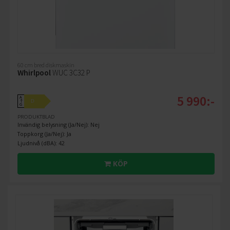
60 cm bred diskmaskin
Whirlpool
WUC 3C32 P
5 990:-
A
D
↑
G
PRODUKTBLAD
Invändig belysning (Ja/Nej): Nej
Toppkorg (Ja/Nej): Ja
Ljudnivå (dBA): 42
KÖP