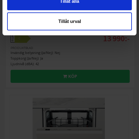
Tillåt alla
60 cm bred diskmaskin
Whirlpool
WH6UC14BN7A0X
Tillåt urval
13 990:-
A
C
↑
G
PRODUKTBLAD
Invändig belysning (Ja/Nej): Nej
Toppkorg (Ja/Nej): Ja
Ljudnivå (dBA): 42
KÖP