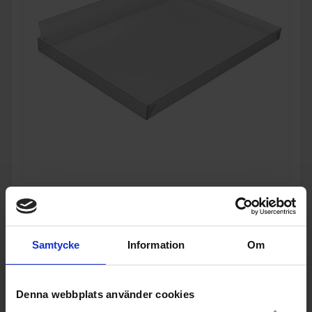
Tillbehör tvätt/tork
Tollco
Golvskydd - 45x50cm - Disk & tvättmaskin
449:-
Samtycke
Information
Om
I lager
Denna webbplats använder cookies