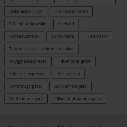
Diskmaskin 45 cm
Diskmaskin 60 cm
Tillbehör diskmaskin
Klädvård
Kombi tvätt/tork
Torktumlare
Tvättmaskin
Tvättmaskin och torktumlare paket
Inbyggnadsespresso
Tillbehör till grillar
Kaffe och espresso
Köksredskap
Dammsugarpåsar
Golvdammsugare
Skaftdammsugare
Tillbehör till dammsugare