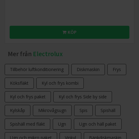
KÖP
Mer från
Electrolux
Tillbehör luftkonditionering
Diskmaskin
Frys
Köksfläkt
Kyl och frys kombi
Kyl och frys paket
Kyl och frys Side by side
Kylskåp
Mikrovågsugn
Spis
Spishäll
Spishäll med fläkt
Ugn
Ugn och häll paket
Ugn och mikro paket
Vinkyl
Bänkdiskmaskin