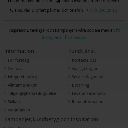
Varumärken du älskar
Snabb leverans från Stockholm
Tips, råd & offert på mail och telefon
010-330 20 12
Inspiration, tävlingar och kampanjer i våra sociala medier.
Instagram
-
Facebook
Information
Kundtjänst
För företag
Kontakta oss
Om oss
Vanliga frågor
Integritetspolicy
Service & garanti
Allmänna villkor
Betalning
Tillgänglighetsredogörelse
Leveransalternativ
Sidkarta
Returinformation
Varumärken
Kampanjer,kundbetyg och inspiration