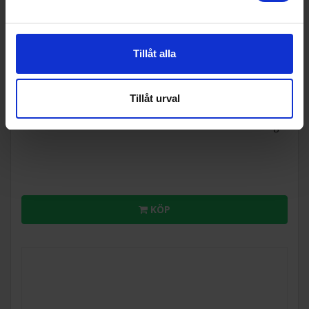
Tillåt alla
Tillbehör tvätt/tork
Electrolux
BR12 Staplings-kit Torktumlare
Tillåt urval
649:-
I lager
KÖP