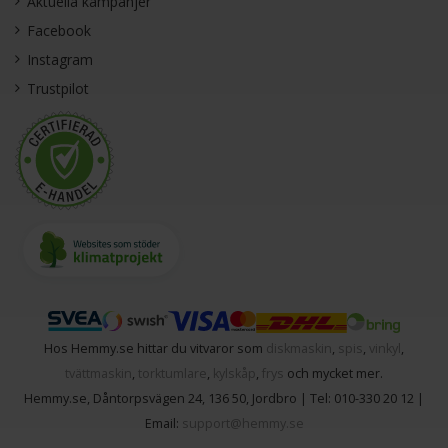
Aktuella kampanjer
Facebook
Instagram
Trustpilot
Hos Hemmy.se hittar du vitvaror som
diskmaskin
,
spis
,
vinkyl
,
tvättmaskin
,
torktumlare
,
kylskåp
,
frys
och mycket mer.
Hemmy.se
,
Dåntorpsvägen 24
,
136 50
,
Jordbro
| Tel:
010-330 20 12
|
Email:
support@hemmy.se