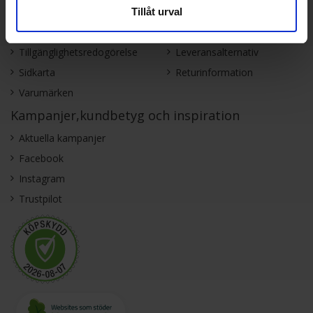
Integritetspolicy
Service & garanti
Tillåt urval
Allmänna villkor
Betalning
Tillgänglighetsredogörelse
Leveransalternativ
Sidkarta
Returinformation
Varumärken
Kampanjer,kundbetyg och inspiration
Aktuella kampanjer
Facebook
Instagram
Trustpilot