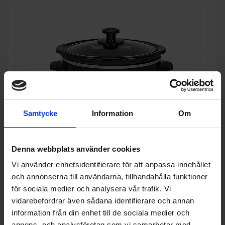
Samtycke
Information
Om
Denna webbplats använder cookies
Slow cooker
Vi använder enhetsidentifierare för att anpassa innehållet
Tristar
VS-3915 - Svart, Termostat & Keramisk behållare
och annonserna till användarna, tillhandahålla funktioner
för sociala medier och analysera vår trafik. Vi
586:-
Färg: Svart
vidarebefordrar även sådana identifierare och annan
Effekt (w): 180
information från din enhet till de sociala medier och
annons- och analysföretag som vi samarbetar med.