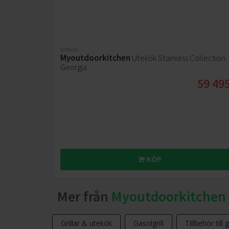
Utekök
Myoutdoorkitchen
Utekök Stainless Collection
Georgia
59 495
KÖP
Mer från
Myoutdoorkitchen
Grillar & utekök
Gasolgrill
Tillbehör till g