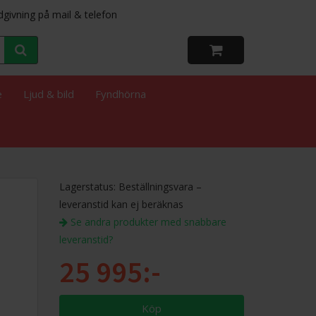
dgivning på mail & telefon
e
Ljud & bild
Fyndhörna
Lagerstatus: Beställningsvara –
leveranstid kan ej beräknas
Se andra produkter med snabbare
leveranstid?
25 995:-
Köp