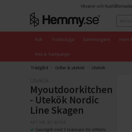
Vitvaror och hushållsmaski
Kök
Tvättstuga
Dammsugare
Hem &
Rea & Kampanjer
Trädgård
Grillar & utekök
Utekök
Utekök
Myoutdoorkitchen
- Utekök Nordic
Line Skagen
ART NR: BC-80768
Gasolgrill med 5 brännare för effektiv