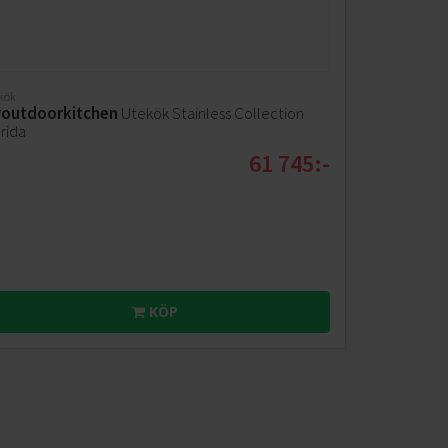
kök
outdoorkitchen
Utekök Stainless Collection
rida
61 745:-
KÖP