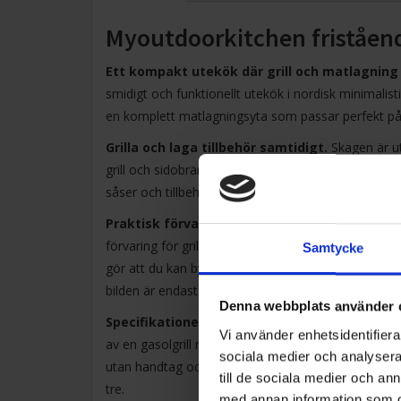
Myoutdoorkitchen friståend
Ett kompakt utekök där grill och matlagning 
smidigt och funktionellt utekök i nordisk minimalist
en komplett matlagningsyta som passar perfekt på a
Grilla och laga tillbehör samtidigt.
Skagen är ut
grill och sidobrännare på samma gång. Det gör det e
såser och tillbehör. Den stilrena designen i rostfri
Praktisk förvaring och möjlighet att bygga v
förvaring för grillverktyg, kastruller och stekpanno
Samtycke
gör att du kan bygga ut uteköket med fler moduler 
bilden är endast en inspirationskälla.
Denna webbplats använder 
Specifikationer.
Paketet inkluderar en friståend
Vi använder enhetsidentifierar
av en gasolgrill med fem brännare och en sidobrän
sociala medier och analysera 
utan handtag och höjden från mark till bänkskiva är
till de sociala medier och a
tre.
med annan information som du 