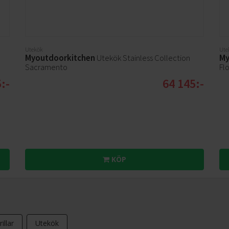
Utekök
Ute
Myoutdoorkitchen
Utekök Stainless Collection
My
Sacramento
Flo
:-
64 145:-
KÖP
rillar
Utekök