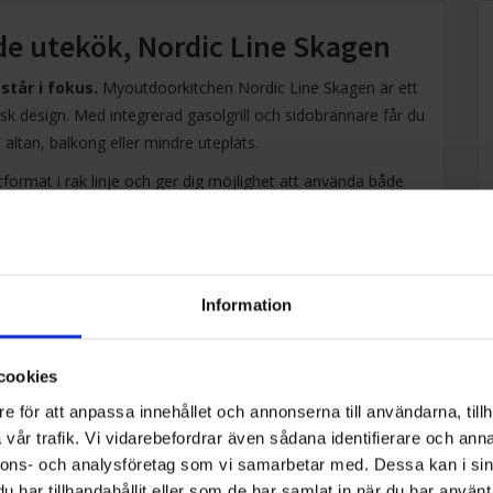
e utekök, Nordic Line Skagen
står i fokus.
Myoutdoorkitchen Nordic Line Skagen är ett
isk design. Med integrerad gasolgrill och sidobrännare får du
ltan, balkong eller mindre uteplats.
format i rak linje och ger dig möjlighet att använda både
nkelt att laga en hel måltid utomhus, från huvudrätt till
tt stål skapar dessutom ett enhetligt och modernt intryck.
idare.
Uteköket har två öppna hyllplan som ger smidig
r. Nordic Line-serien är dessutom flexibel och modulär, vilket
Information
efter behov. Modulerna kan placeras i valfri ordning och
cookies
e basmodul 180 cm samt två integrerbara moduler bestående
e för att anpassa innehållet och annonserna till användarna, tillh
nare. Total bredd är 180 cm, djupet på modulerna är 60 cm
vår trafik. Vi vidarebefordrar även sådana identifierare och anna
 95 cm inklusive justerbara fötter. Totalt antal moduler är
nnons- och analysföretag som vi samarbetar med. Dessa kan i sin
har tillhandahållit eller som de har samlat in när du har använt 