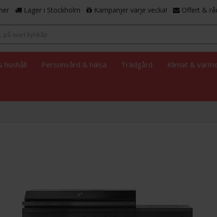
ner
Lager i Stockholm
Kampanjer varje vecka!
Offert & rå
 hushåll
Personvård & hälsa
Trädgård
Klimat & värm