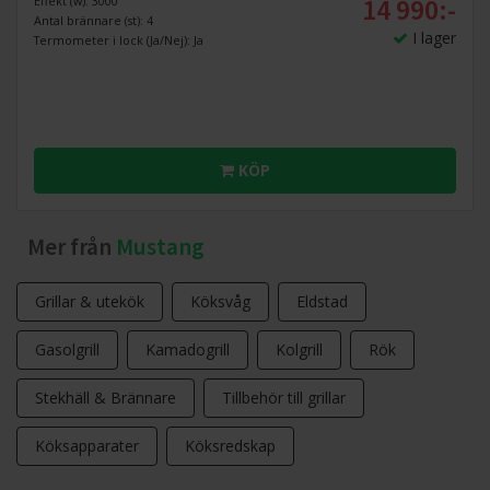
14 990:-
Effekt (w): 3000
Antal brännare (st): 4
I lager
Termometer i lock (Ja/Nej): Ja
KÖP
Mer från
Mustang
Grillar & utekök
Köksvåg
Eldstad
Gasolgrill
Kamadogrill
Kolgrill
Rök
Stekhäll & Brännare
Tillbehör till grillar
Köksapparater
Köksredskap