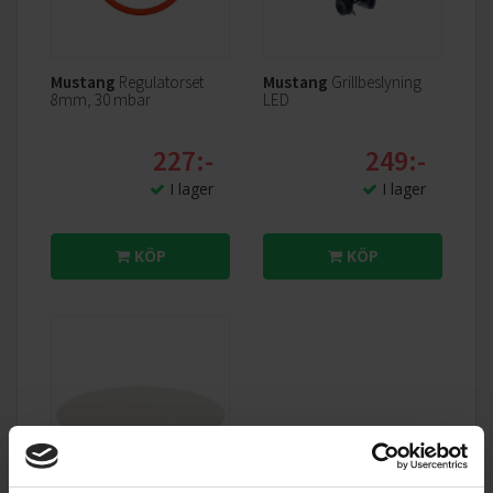
Mustang
Regulatorset
Mustang
Grillbeslyning
8mm, 30 mbar
LED
227:-
249:-
I lager
I lager
KÖP
KÖP