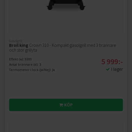
Gasolgrill
Broil king
Crown 310 - Kompakt gasolgrill med 3 brännare
och stor grillyta
5 999:-
Effekt (w): 9300
Antal brännare (st): 3
I lager
Termometer i lock (Ja/Nej): Ja
KÖP