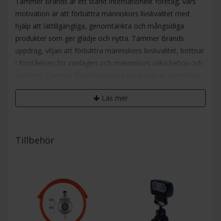
Tammer Brands är ett starkt internationellt företag, vars
motivation är att förbättra människors livskvalitet med
hjälp att lättillgängliga, genomtänkta och mångsidiga
produkter som ger glädje och nytta. Tammer Brands
uppdrag, viljan att förbättra människors livskvalitet, bottnar
i förståelsen för vardagen och människors olika behov och
problem. Tammer Brands-varumärkena hjälper människor
att njuta mera av livet.
Läs mer
Varje Mustang-produkt har fulländats med omsorg.
Produkten har alla viktiga funktioner som behövs. Med
Mustang grilltillbehör går matlagning lätt och behändigt.
Tillbehör
Trolla enkelt fram kött-, grönsaks- och fiskrätter med
specialdesignade redskap. Dessutom innefattar
produktserien tändtillbehör och serveringsredskap. Galler,
halster och rostfria ytor i uteköket rengörs enkelt med
Mustangs noggrant utvalda rengöringsredskap.