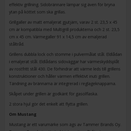
effektiv grillning. Sidobrännare lämpar sig även för bryna
ytan på köttet som ska grillas.
Grillgaller av matt emaljerat gjutjärn, varav 2 st. 23,5 x 45
cm är kompatibla med Multigrill produkterna och 2 st. 23,5
cm x 45 cm. Värmegaller 91 x 14,5 cm av emaljerad
ståltråd.
Grillens dubbla lock och stomme i pulvermålat stål. Eldlådan
i emaljerat stål. Eldlådans sidoväggar har värmeskyddsplåt
av rostfritt stål 430. De förhindrar att värme leds till grillens
konstruktioner och håller värmen effektivt inuti grillen.
Tändning av brännarna är integrerad i reglageknapparna.
Skåpet under grillen är godkänt för gasolflaska.
2 stora hjul gör det enkelt att flytta grillen.
Om Mustang
Mustang är ett varumärke som ägs av Tammer Brands Oy.