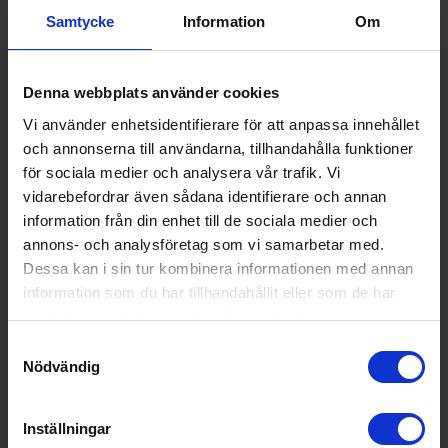
Samtycke
Information
Om
Mustang
Pizzasten 30 cm
Denna webbplats använder cookies
175:-
Vi använder enhetsidentifierare för att anpassa innehållet
I lager
och annonserna till användarna, tillhandahålla funktioner
för sociala medier och analysera vår trafik. Vi
vidarebefordrar även sådana identifierare och annan
KÖP
information från din enhet till de sociala medier och
annons- och analysföretag som vi samarbetar med.
Dessa kan i sin tur kombinera informationen med annan
information som du har tillhandahållit eller som de har
Specifikationer
samlat in när du har använt deras tjänster.
Produktblad:
Samtyckesval
Nödvändig
Varumärke:
Mustang
Modellbeteckning:
613334
Inställningar