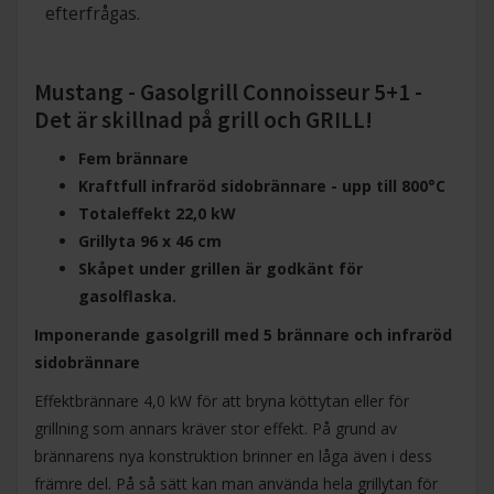
efterfrågas.
Mustang - Gasolgrill Connoisseur 5+1 -
Det är skillnad på grill och GRILL!
Fem brännare
Kraftfull infraröd sidobrännare - upp till 800°C
Totaleffekt 22,0 kW
Grillyta 96 x 46 cm
Skåpet under grillen är godkänt för
gasolflaska.
Imponerande gasolgrill med 5 brännare och infraröd
sidobrännare
Effektbrännare 4,0 kW för att bryna köttytan eller för
grillning som annars kräver stor effekt. På grund av
brännarens nya konstruktion brinner en låga även i dess
främre del. På så sätt kan man använda hela grillytan för