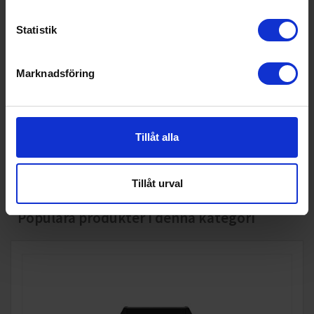
EAN
6410416133348
Statistik
Allmän information
Bränsle:
Gasol
Marknadsföring
Produktgrupp:
Grillar
Teknisk data
Tillåt alla
Grillyta (cm):
96x46
Vikt (kg):
70
Tillåt urval
Populära produkter i denna kategori