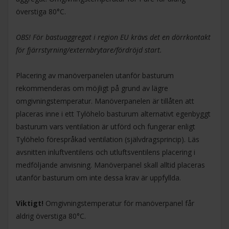
överstiga 80°C.
OBS! För bastuaggregat i region EU krävs det en dörrkontakt
för fjärrstyrning/externbrytare/fördröjd start.
Placering av manöverpanelen utanför basturum
rekommenderas om möjligt på grund av lägre
omgivningstemperatur. Manöverpanelen är tillåten att
placeras inne i ett Tylöhelo basturum alternativt egenbyggt
basturum vars ventilation är utförd och fungerar enligt
Tylöhelo förespråkad ventilation (självdragsprincip). Läs
avsnitten inluftventilens och utluftsventilens placering i
medföljande anvisning. Manöverpanel skall alltid placeras
utanför basturum om inte dessa krav är uppfyllda.
Viktigt!
Omgivningstemperatur för manöverpanel får
aldrig överstiga 80°C.