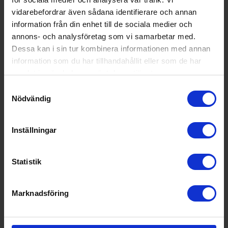
vidarebefordrar även sådana identifierare och annan
information från din enhet till de sociala medier och
annons- och analysföretag som vi samarbetar med.
Dessa kan i sin tur kombinera informationen med annan
information som du har tillhandahållit eller som de har
samlat in när du har använt deras tjänster.
Samtyckesval
Nödvändig
Inställningar
Bastutillbehör
Harvia
Click bastuset svart, inkl. skopa och hink
Statistik
333:-
I lager
Marknadsföring