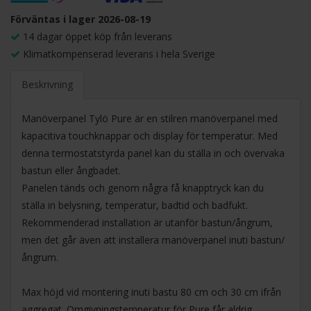
Förväntas i lager 2026-08-19
14 dagar öppet köp från leverans
Klimatkompenserad leverans i hela Sverige
Beskrivning
Manöverpanel Tylö Pure är en stilren manöverpanel med
kapacitiva touchknappar och display för temperatur. Med
denna termostatstyrda panel kan du ställa in och övervaka
bastun eller ångbadet.
Panelen tänds och genom några få knapptryck kan du
ställa in belysning, temperatur, badtid och badfukt.
Rekommenderad installation är utanför bastun/ångrum,
men det går även att installera manöverpanel inuti bastun/
ångrum.
Max höjd vid montering inuti bastu 80 cm och 30 cm ifrån
aggregat. Omgivningstemperatur för Pure får aldrig