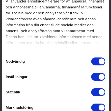
Elgrill
Vi använder enhetsidentifierare för att anpassa innehållet
Princess
112250 Elektrisk grill
och annonserna till användarna, tillhandahålla funktioner
för sociala medier och analysera vår trafik. Vi
513:-
Bredd (cm): 98
vidarebefordrar även sådana identifierare och annan
Effekt (w): 2200
Termometer i lock (Ja/Nej): Nej
information från din enhet till de sociala medier och
annons- och analysföretag som vi samarbetar med.
Dessa kan i sin tur kombinera informationen med annan
information som du har tillhandahållit eller som de har
KÖP
samlat in när du har använt deras tjänster.
Samtyckesval
Nödvändig
Inställningar
Statistik
Marknadsföring