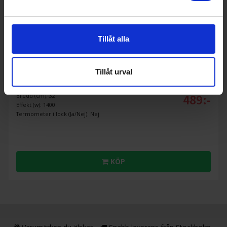
Tillåt alla
Elgrill
Princess
112240 Hybrid BBQ Grill
Tillåt urval
489:-
Bredd (cm): 32
Effekt (w): 1400
Termometer i lock (Ja/Nej): Nej
KÖP