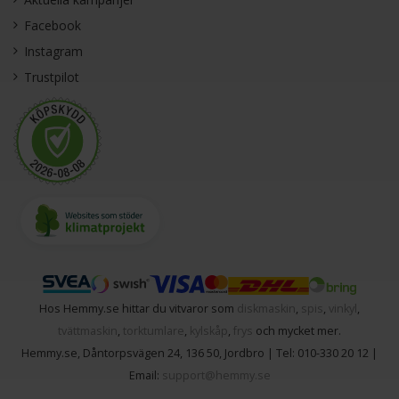
Facebook
Instagram
Trustpilot
Hos Hemmy.se hittar du vitvaror som
diskmaskin
,
spis
,
vinkyl
,
tvättmaskin
,
torktumlare
,
kylskåp
,
frys
och mycket mer.
Hemmy.se
,
Dåntorpsvägen 24
,
136 50
,
Jordbro
| Tel:
010-330 20 12
|
Email:
support@hemmy.se