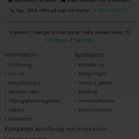
Varumärken du älskar
Snabb leverans från Stockholm
Tips, råd & offert på mail och telefon
010-330 20 12
Inspiration, tävlingar och kampanjer i våra sociala medier.
Instagram
-
Facebook
Information
Kundtjänst
För företag
Kontakta oss
Om oss
Vanliga frågor
Integritetspolicy
Service & garanti
Allmänna villkor
Betalning
Tillgänglighetsredogörelse
Leveransalternativ
Sidkarta
Returinformation
Varumärken
Kampanjer,kundbetyg och inspiration
Aktuella kampanjer