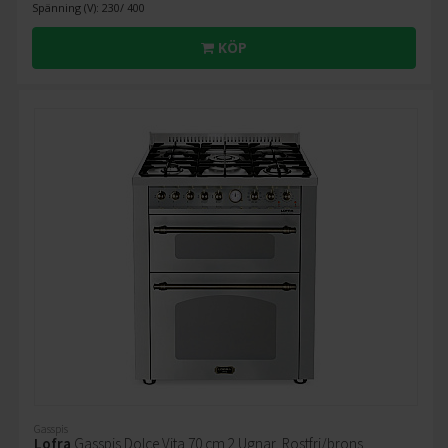
Spänning (V): 230/ 400
KÖP
Gasspis
Lofra
Gasspis Dolce Vita 70 cm 2 Ugnar, Rostfri/brons