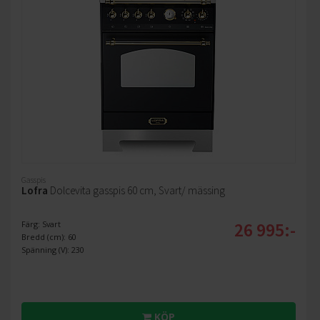
Gasspis
Lofra
Dolcevita gasspis 60 cm, Svart/ mässing
26 995:-
Färg: Svart
Bredd (cm): 60
Spänning (V): 230
KÖP