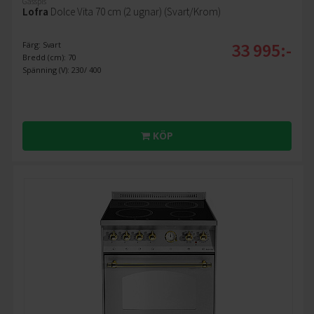
Gasspis
Lofra
Dolce Vita 70 cm (2 ugnar) (Svart/Krom)
33 995:-
Färg: Svart
Bredd (cm): 70
Spänning (V): 230/ 400
KÖP