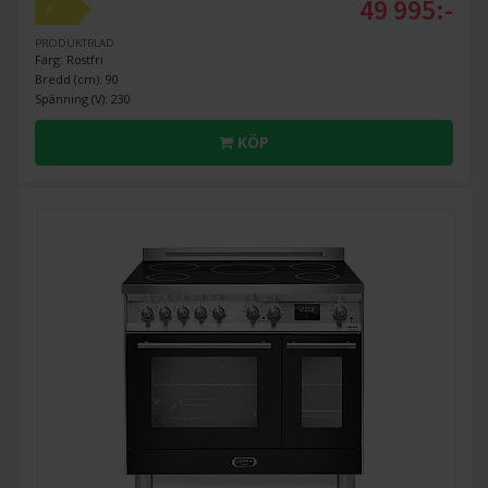
49 995:-
A
PRODUKTBLAD
Färg: Rostfri
Bredd (cm): 90
Spänning (V): 230
KÖP