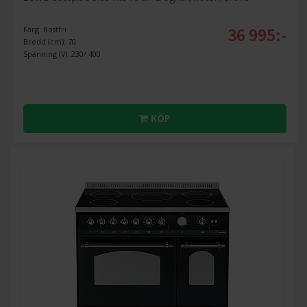
36 995:-
Färg: Rostfri
Bredd (cm): 70
Spänning (V): 230/ 400
KÖP