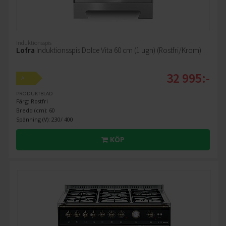
Induktionsspis
Lofra
Induktionsspis Dolce Vita 60 cm (1 ugn) (Rostfri/Krom)
32 995:-
A
PRODUKTBLAD
Färg: Rostfri
Bredd (cm): 60
Spänning (V): 230/ 400
KÖP