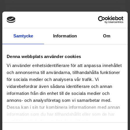
Samtycke
Information
Om
Denna webbplats använder cookies
Vi använder enhetsidentifierare för att anpassa innehållet
och annonserna till användarna, tillhandahålla funktioner
för sociala medier och analysera vår trafik. Vi
vidarebefordrar även sådana identifierare och annan
information från din enhet till de sociala medier och
annons- och analysföretag som vi samarbetar med.
Gasspis
Lofra
Gasspis Dolce Vita 60 cm 1 Ugn, Svart/Krom
Dessa kan i sin tur kombinera informationen med annan
information som du har tillhandahållit eller som de har
23 995:-
samlat in när du har använt deras tjänster.
Färg: Svart
Bredd (cm): 60