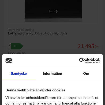
60 cm bred diskmaskin
Lofra
Integrerad, Dolce Vita, Svart/Krom
21 495:-
A
B
↑
G
PRODUKTBLAD
Invändig belysning (Ja/Nej): Ja
Toppkorg (Ja/Nej): Nej
Ljudnivå (dBA): 43
Samtycke
Information
Om
KÖP
Denna webbplats använder cookies
Vi använder enhetsidentifierare för att anpassa innehållet
och annonserna till användarna, tillhandahålla funktioner