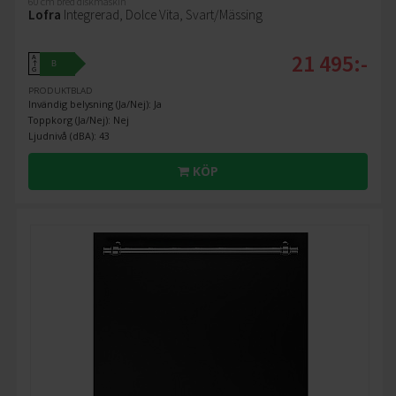
60 cm bred diskmaskin
Lofra
Integrerad, Dolce Vita, Svart/Mässing
21 495:-
A
B
↑
G
PRODUKTBLAD
Invändig belysning (Ja/Nej): Ja
Toppkorg (Ja/Nej): Nej
Ljudnivå (dBA): 43
KÖP