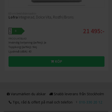
60 cm bred diskmaskin
Lofra
Integrerad, Dolce Vita, Rostfri/Brons
21 495:-
A
B
↑
G
PRODUKTBLAD
Invändig belysning (Ja/Nej): Ja
Toppkorg (Ja/Nej): Nej
Ljudnivå (dBA): 43
KÖP
Varumärken du älskar
Snabb leverans från Stockholm
Tips, råd & offert på mail och telefon
010-330 20 12