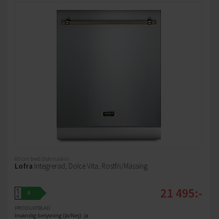
60 cm bred diskmaskin
Lofra
Integrerad, Dolce Vita, Rostfri/Mässing
21 495:-
A
B
↑
G
PRODUKTBLAD
Invändig belysning (Ja/Nej): Ja