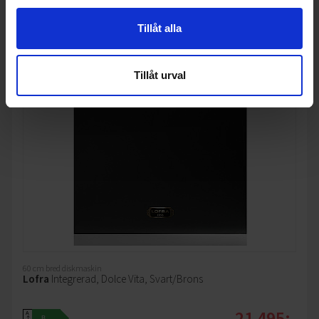
Tillåt alla
Tillåt urval
60 cm bred diskmaskin
Lofra
Integrerad, Dolce Vita, Svart/Brons
21 495:-
A
B
↑