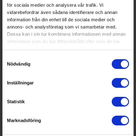
för sociala medier och analysera vår trafik. Vi
vidarebefordrar även sådana identifierare och annan
information från din enhet till de sociala medier och
annons- och analysföretag som vi samarbetar med.
Dessa kan i sin tur kombinera informationen med annan
information som du har tillhandahållit eller som de har
samlat in när du har använt deras tjänster.
Samtyckesval
Nödvändig
60 cm bred diskmaskin
Lofra
Integrerad, Dolce Vita, Rostfri/Krom
Inställningar
21 495:-
A
B
↑
G
Statistik
PRODUKTBLAD
Invändig belysning (Ja/Nej): Ja
Toppkorg (Ja/Nej): Nej
Marknadsföring
Ljudnivå (dBA): 43
KÖP