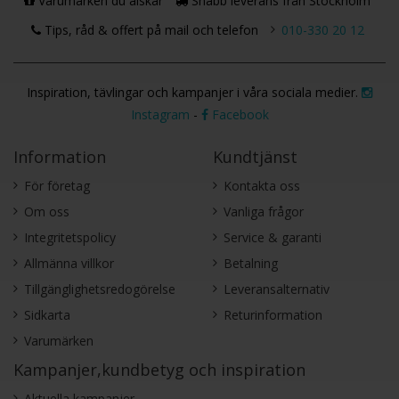
Varumärken du älskar
Snabb leverans från Stockholm
Tips, råd & offert på mail och telefon
010-330 20 12
Inspiration, tävlingar och kampanjer i våra sociala medier.
Instagram
-
Facebook
Information
Kundtjänst
För företag
Kontakta oss
Om oss
Vanliga frågor
Integritetspolicy
Service & garanti
Allmänna villkor
Betalning
Tillgänglighetsredogörelse
Leveransalternativ
Sidkarta
Returinformation
Varumärken
Kampanjer,kundbetyg och inspiration
Aktuella kampanjer