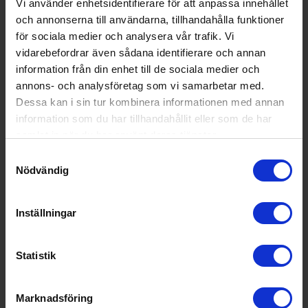
Tv 32 tum
Vi använder enhetsidentifierare för att anpassa innehållet
Lg
32LQ630B6LA 32 tum HD Smart-TV
och annonserna till användarna, tillhandahålla funktioner
för sociala medier och analysera vår trafik. Vi
3 053:-
A
G
↑
vidarebefordrar även sådana identifierare och annan
G
information från din enhet till de sociala medier och
PRODUKTBLAD
Wi-Fi anslutning (Ja/Nej): Ja
annons- och analysföretag som vi samarbetar med.
SmartTV-plattform: LG webOS (2022)
Dessa kan i sin tur kombinera informationen med annan
Upplösning: 1366 x 768 HD
information som du har tillhandahållit eller som de har
KÖP
samlat in när du har använt deras tjänster.
Samtyckesval
Nödvändig
Inställningar
Statistik
Marknadsföring