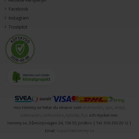
Facebook
Instagram
Trustpilot
Hos Hemmy.se hittar du vitvaror som
diskmaskin
,
spis
,
vinkyl
,
tvättmaskin
,
torktumlare
,
kylskåp
,
frys
och mycket mer.
Hemmy.se
,
Dåntorpsvägen 24
,
136 50
,
Jordbro
| Tel:
010-330 20 12
|
Email:
support@hemmy.se