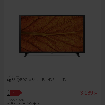
Tv 32 tum
Lg
32LQ63006LA 32 tum Full HD Smart TV
3 139:-
A
G
↑
G
PRODUKTBLAD
Wi-Fi anslutning (Ja/Nej): Ja