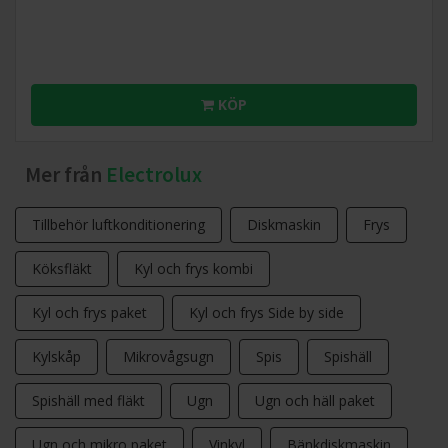
KÖP
Mer från
Electrolux
Tillbehör luftkonditionering
Diskmaskin
Frys
Köksfläkt
Kyl och frys kombi
Kyl och frys paket
Kyl och frys Side by side
Kylskåp
Mikrovågsugn
Spis
Spishäll
Spishäll med fläkt
Ugn
Ugn och häll paket
Ugn och mikro paket
Vinkyl
Bänkdiskmaskin