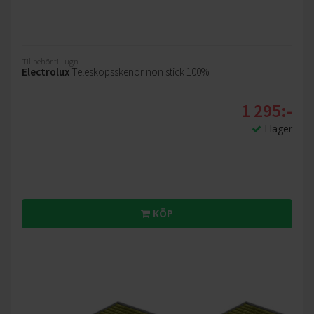
Tillbehör till ugn
Electrolux
Teleskopsskenor non stick 100%
1 295:-
I lager
KÖP