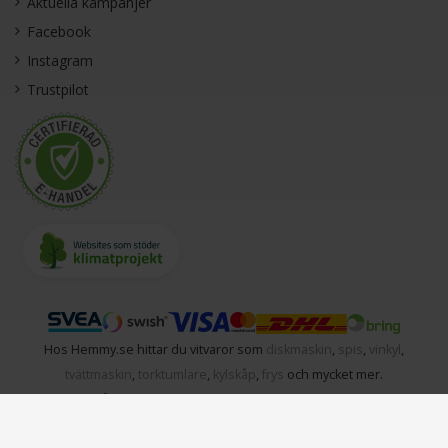
Aktuella kampanjer
Facebook
Instagram
Trustpilot
Hos Hemmy.se hittar du vitvaror som
diskmaskin
,
spis
,
vinkyl
,
tvättmaskin
,
torktumlare
,
kylskåp
,
frys
och mycket mer.
Hemmy.se
,
Dåntorpsvägen 24
,
136 50
,
Jordbro
| Tel:
010-330 20 12
|
Email:
support@hemmy.se