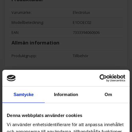
Varumärke:
Electrolux
Modellbeteckning:
E1OOEC02
EAN
7333394060606
Allmän information
Produktgrupp:
Tillbehör
Populära produkter i denna kategori
Samtycke
Information
Om
Denna webbplats använder cookies
Vi använder enhetsidentifierare för att anpassa innehållet
och annonserna till användarna, tillhandahålla funktioner