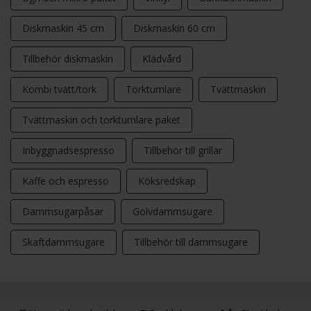
Diskmaskin 45 cm
Diskmaskin 60 cm
Tillbehör diskmaskin
Klädvård
Kombi tvätt/tork
Torktumlare
Tvättmaskin
Tvättmaskin och torktumlare paket
Inbyggnadsespresso
Tillbehör till grillar
Kaffe och espresso
Köksredskap
Dammsugarpåsar
Golvdammsugare
Skaftdammsugare
Tillbehör till dammsugare