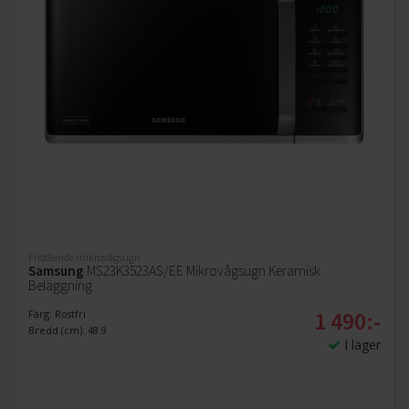
Fristående mikrovågsugn
Samsung
MS23K3523AS/EE Mikrovågsugn Keramisk
Beläggning
1 490:-
Färg: Rostfri
Bredd (cm): 48.9
I lager