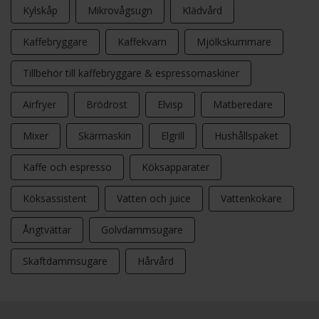
Kylskåp
Mikrovågsugn
Klädvård
Kaffebryggare
Kaffekvarn
Mjölkskummare
Tillbehör till kaffebryggare & espressomaskiner
Airfryer
Brödrost
Elvisp
Matberedare
Mixer
Skärmaskin
Elgrill
Hushållspaket
Kaffe och espresso
Köksapparater
Köksassistent
Vatten och juice
Vattenkokare
Ångtvättar
Golvdammsugare
Skaftdammsugare
Hårvård