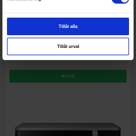
Fristående mikrovågsugn
Severin
MW 9187
Tillåt alla
1 499:-
Färg: Svart
Bredd (cm): 44.5
I lager
Tillåt urval
KÖP