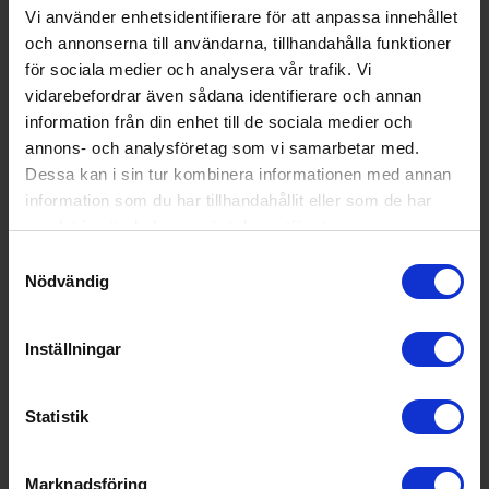
Populära produkter i denna kategori
Vi använder enhetsidentifierare för att anpassa innehållet
och annonserna till användarna, tillhandahålla funktioner
för sociala medier och analysera vår trafik. Vi
vidarebefordrar även sådana identifierare och annan
information från din enhet till de sociala medier och
annons- och analysföretag som vi samarbetar med.
Dessa kan i sin tur kombinera informationen med annan
information som du har tillhandahållit eller som de har
samlat in när du har använt deras tjänster.
Samtyckesval
Nödvändig
Inställningar
Statistik
Marknadsföring