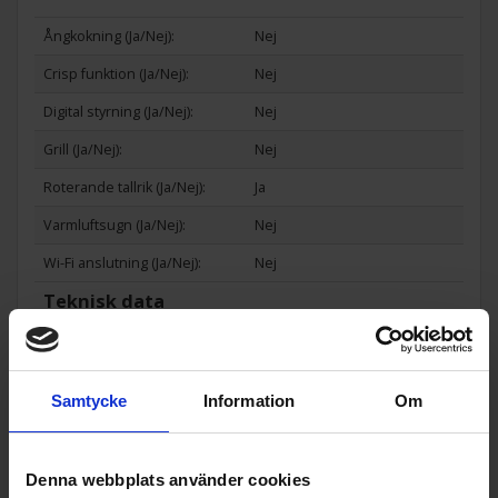
Ångkokning (Ja/Nej):
Nej
Crisp funktion (Ja/Nej):
Nej
Digital styrning (Ja/Nej):
Nej
Grill (Ja/Nej):
Nej
Roterande tallrik (Ja/Nej):
Ja
Varmluftsugn (Ja/Nej):
Nej
Wi-Fi anslutning (Ja/Nej):
Nej
Teknisk data
Effekt (w):
700
Nettovolym (l):
19
Samtycke
Information
Om
Vikt (kg):
10
Denna webbplats använder cookies