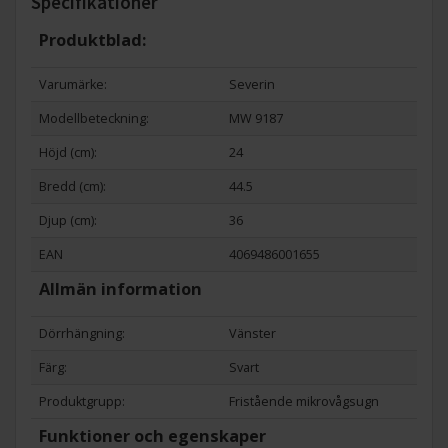
Specifikationer
Produktblad:
Varumärke:
Severin
Modellbeteckning:
MW 9187
Höjd (cm):
24
Bredd (cm):
44.5
Djup (cm):
36
EAN
4069486001655
Allmän information
Dörrhängning:
Vänster
Färg:
Svart
Produktgrupp:
Fristående mikrovågsugn
Funktioner och egenskaper