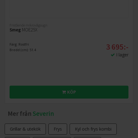
Fristående mikrovågsugn
Smeg
MOE25X
3 695:-
Färg: Rostfri
Bredd (cm): 51.4
I lager
KÖP
Mer från
Severin
Grillar & utekök
Frys
Kyl och frys kombi