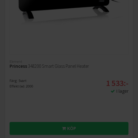
Element
Princess
348200 Smart Glass Panel Heater
1 533:-
Färg: Svart
Effekt (w): 2000
I lager
KÖP