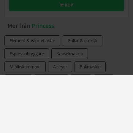
KÖP
Mer från
Princess
Element & värmefläktar
Grillar & utekök
Espressobryggare
Kapselmaskin
Mjölkskummare
Airfryer
Bakmaskin
Brödrost
Glassmaskin
Mixer
Elgrill
Kaffe och espresso
Köksapparater
Köksassistent
Smörgåsgrill och bordsgrill
Vattenkokare
Skaftdammsugare