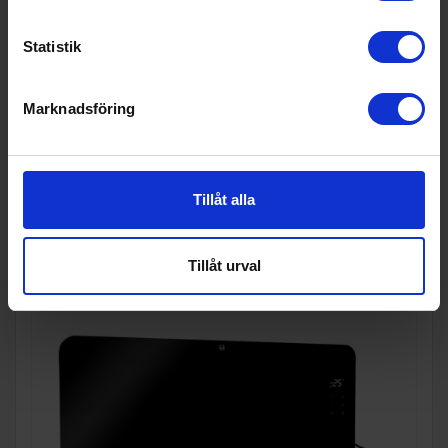
Wi-Fi anslutning (Ja/Nej):
Ja
Statistik
Teknisk data
Vikt (kg):
6.28
Marknadsföring
Populära produkter i denna kategori
Tillåt alla
Tillåt urval