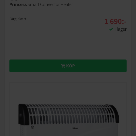
Princess
Smart Convector Heater
1 690:-
Färg: Svart
I lager
KÖP