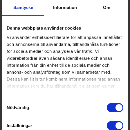
Modellbeteckning:
01.348150.01.001
Samtycke
Information
Om
Höjd (cm):
47
Bredd (cm):
80.5
Denna webbplats använder cookies
Djup (cm):
13
Vi använder enhetsidentifierare för att anpassa innehållet
EAN
8712836971806
och annonserna till användarna, tillhandahålla funktioner
Allmän information
för sociala medier och analysera vår trafik. Vi
vidarebefordrar även sådana identifierare och annan
Färg:
Svart
information från din enhet till de sociala medier och
annons- och analysföretag som vi samarbetar med.
Produktgrupp:
El element
Dessa kan i sin tur kombinera informationen med annan
Funktioner och egenskaper
information som du har tillhandahållit eller som de har
samlat in när du har använt deras tjänster.
Display (Ja/Nej):
Nej
Samtyckesval
Fjärrkontroll (Ja/Nej):
Nej
Nödvändig
Timer (Ja/Nej):
Nej
Inställningar
Värmefunktion (Ja/Nej):
Ja