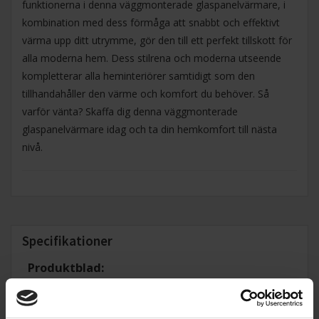
funktionerna i denna väggmonterade glaspanelvärmare, i
kombination med dess förmåga att snabbt och effektivt
värma upp ditt utrymme, gör den till ett perfekt tillskott för
alla moderna hem. Dess stilrena och moderna utseende
kompletterar alla heminteriörer samtidigt som den
tillhandahåller den värme och komfort du behöver. Så
varför vänta? Skaffa dig denna väggmonterade
glaspanelvärmare idag och ta din hemkomfort till nästa
nivå.
Specifikationer
Produktblad:
Varumärke:
Princess