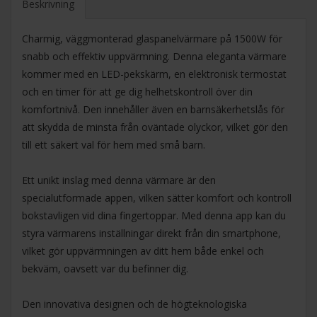
Beskrivning
Charmig, väggmonterad glaspanelvärmare på 1500W för
snabb och effektiv uppvärmning. Denna eleganta värmare
kommer med en LED-pekskärm, en elektronisk termostat
och en timer för att ge dig helhetskontroll över din
komfortnivå. Den innehåller även en barnsäkerhetslås för
att skydda de minsta från oväntade olyckor, vilket gör den
till ett säkert val för hem med små barn.
Ett unikt inslag med denna värmare är den
specialutformade appen, vilken sätter komfort och kontroll
bokstavligen vid dina fingertoppar. Med denna app kan du
styra värmarens inställningar direkt från din smartphone,
vilket gör uppvärmningen av ditt hem både enkel och
bekväm, oavsett var du befinner dig.
Den innovativa designen och de högteknologiska