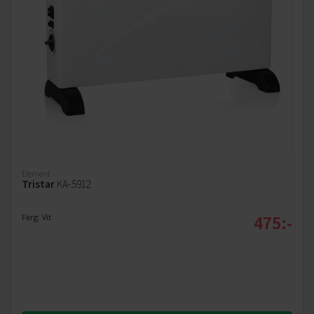
Element
Tristar
KA-5912
475:-
Färg: Vit