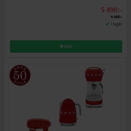
5 490:-
6 985:-
I lager
KÖP