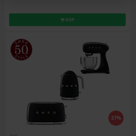
KÖP
27%
Paket