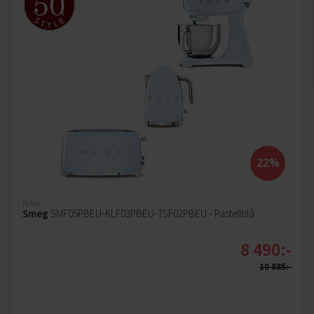
22%
Paket
Smeg
SMF05PBEU-KLF03PBEU-TSF02PBEU - Pastellblå
8 490:-
10 885:-