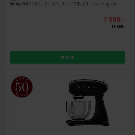
Smeg
SMF05BLEU-KLF03BLEU-TSF02BLEU - Svart högblank
7 990:-
10 885:-
KÖP