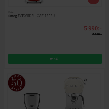
Paket
Smeg
ECF02RDEU-CGF11RDEU
5 990:-
7 490:-
KÖP