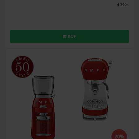
4 390:-
KÖP
20%