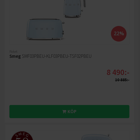
22%
Paket
Smeg
SMF03PBEU-KLF03PBEU-TSF02PBEU
8 490:-
10 885:-
KÖP