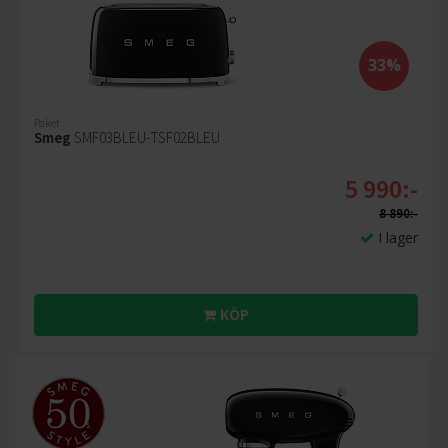
33%
Paket
Smeg
SMF03BLEU-TSF02BLEU
5 990:-
8 890:-
I lager
KÖP