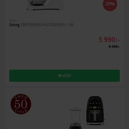
29%
Paket
Smeg
SMF05WHEU-KLF03WHEU - Vit
5 990:-
8 490:-
KÖP