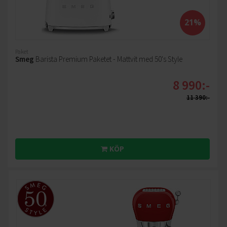
21%
Paket
Smeg
Barista Premium Paketet - Mattvit med 50's Style
8 990:-
11 390:-
KÖP