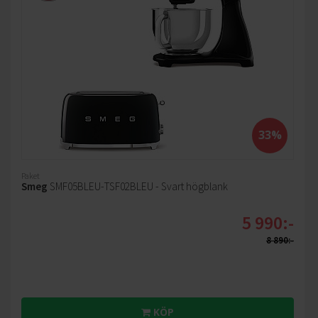
33%
Paket
Smeg
SMF05BLEU-TSF02BLEU - Svart högblank
5 990:-
8 890:-
KÖP