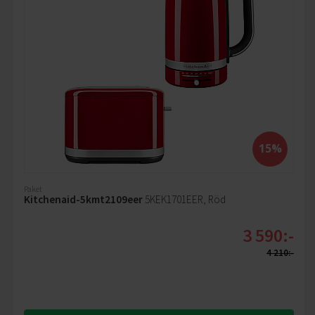
15%
Paket
Kitchenaid-5kmt2109eer
5KEK1701EER, Röd
3 590:-
4 210:-