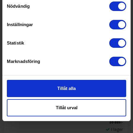
Samtyckesval
Nödvändig
Inställningar
Statistik
Marknadsföring
27%
Tillåt alla
Paket
Smeg
SMF03BLEU-KLF03BLEU-TSF02BLEU
Tillåt urval
7 990:-
10 885:-
I lager