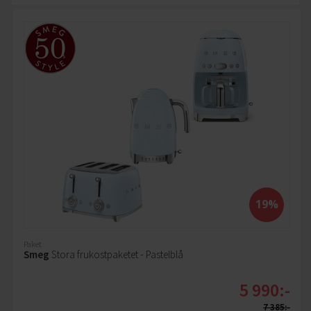
19%
Paket
Smeg
Stora frukostpaketet - Pastelblå
5 990:-
7 385:-