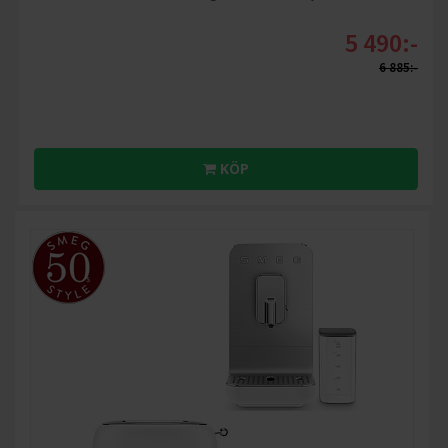
5 490:-
6 885:-
KÖP