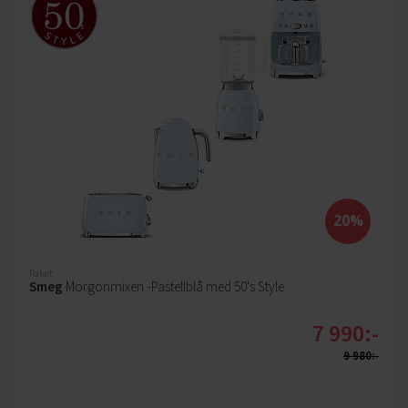
20%
Paket
Smeg
Morgonmixen -Pastellblå med 50's Style
7 990:-
9 980:-