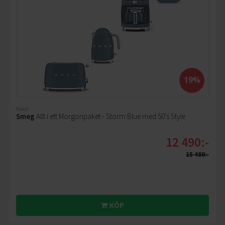
19%
Paket
Smeg
Allt i ett Morgonpaket - Storm Blue med 50's Style
12 490:-
15 480:-
KÖP