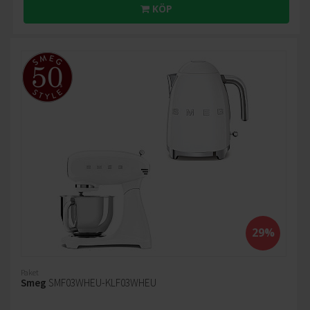
KÖP
29%
Paket
Smeg
SMF03WHEU-KLF03WHEU