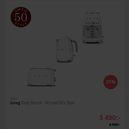
21%
Paket
Smeg
Daily Boost - Vit med 50's Style
5 490:-
6 985:-