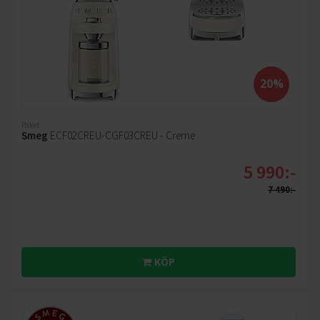
20%
Paket
Smeg
ECF02CREU-CGF03CREU - Creme
5 990:-
7 490:-
KÖP