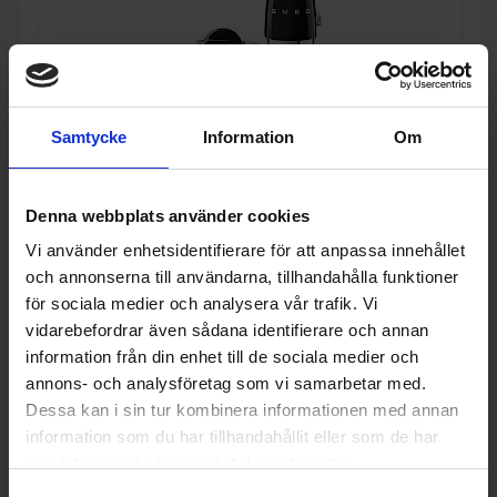
Samtycke
Information
Om
21%
Denna webbplats använder cookies
Paket
Smeg
Frukostpaket 4 delar - Svart med 50's Style
Vi använder enhetsidentifierare för att anpassa innehållet
och annonserna till användarna, tillhandahålla funktioner
7 490:-
för sociala medier och analysera vår trafik. Vi
9 480:-
vidarebefordrar även sådana identifierare och annan
information från din enhet till de sociala medier och
annons- och analysföretag som vi samarbetar med.
Dessa kan i sin tur kombinera informationen med annan
KÖP
information som du har tillhandahållit eller som de har
samlat in när du har använt deras tjänster.