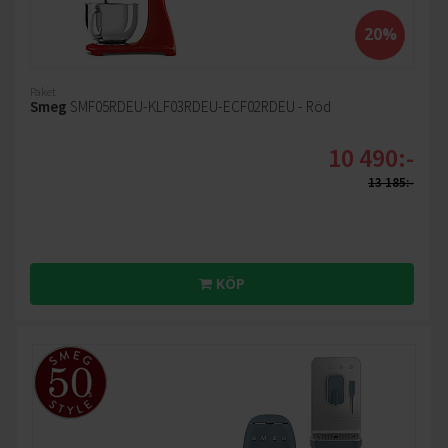
20%
Paket
Smeg
SMF05RDEU-KLF03RDEU-ECF02RDEU - Röd
10 490:-
13 185:-
KÖP