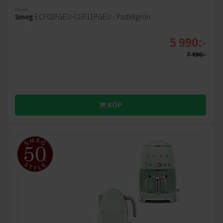
Paket
Smeg
ECF02PGEU-CGF11PGEU - Pastellgrön
5 990:-
7 490:-
KÖP