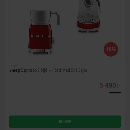
18%
Paket
Smeg
Espresso & Mjölk - Röd med 50's Style
5 490:-
6 690:-
KÖP