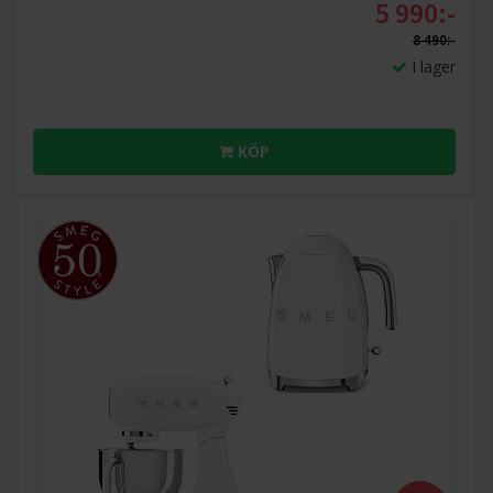
5 990:-
8 490:-
I lager
KÖP