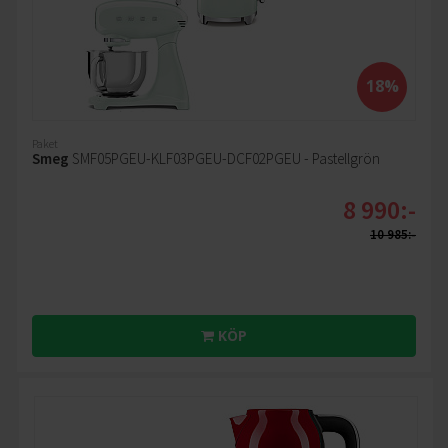
18%
Paket
Smeg
SMF05PGEU-KLF03PGEU-DCF02PGEU - Pastellgrön
8 990:-
10 985:-
KÖP