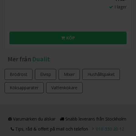
I lager
KÖP
Mer från
Dualit
Brödrost
Elvisp
Mixer
Hushållspaket
Köksapparater
Vattenkokare
Varumärken du älskar
Snabb leverans från Stockholm
Tips, råd & offert på mail och telefon
010-330 20 12