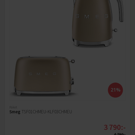
21%
Paket
Smeg
TSF01CHMEU-KLF03CHMEU
3 790:-
4 790:-