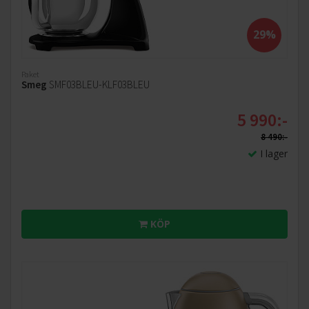
29%
Paket
Smeg
SMF03BLEU-KLF03BLEU
5 990:-
8 490:-
I lager
KÖP