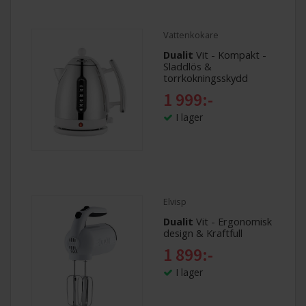
Vattenkokare
Dualit
Vit - Kompakt -
Sladdlös &
torrkokningsskydd
1 999:-
I lager
Elvisp
Dualit
Vit - Ergonomisk
design & Kraftfull
1 899:-
I lager