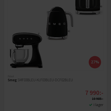
27%
Paket
Smeg
SMF03BLEU-KLF03BLEU-DCF02BLEU
7 990:-
10 985:-
I lager