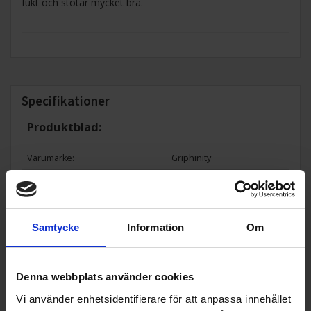
fukt och stötar mycket bra.
Specifikationer
Produktblad:
Varumärke:
Griphinity
Modellbeteckning:
6 Boning
EAN
7350111370039
Allmän information
Samtycke
Information
Om
Produktgrupp:
Knivar
Denna webbplats använder cookies
Vi använder enhetsidentifierare för att anpassa innehållet
Populära produkter i denna kategori