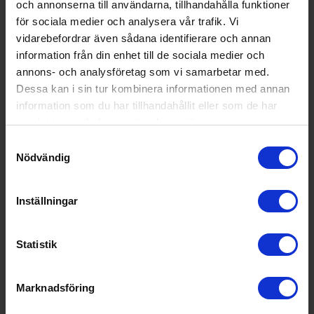
och annonserna till användarna, tillhandahålla funktioner
för sociala medier och analysera vår trafik. Vi
vidarebefordrar även sådana identifierare och annan
information från din enhet till de sociala medier och
annons- och analysföretag som vi samarbetar med.
Dessa kan i sin tur kombinera informationen med annan
information som du har tillhandahållit eller som de har
samlat in när du har använt deras tjänster.
Samtyckesval
Nödvändig
Inställningar
Statistik
Marknadsföring