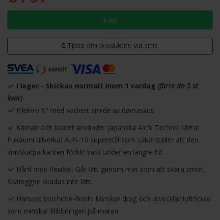
Köp
Tipsa om produkten via sms
I lager - Skickas normalt inom 1 vardag
(färre än 5 st
kvar)
Filékniv 6" med vackert smide av damaskus
Kärnan och bladet använder japanska Aichi Techno Metal
Fukaumi tillverkat AUS-10 superstål som säkerställer att den
knivskarpa kanten förblir vass under en längre tid
Hård men flexibel. Går lätt genom mat som att skära smör.
Skäreggen skadas inte lätt.
Hamrad tsuchime-finish: Minskar drag och utvecklar luftfickor
som minskar klibbningen på maten