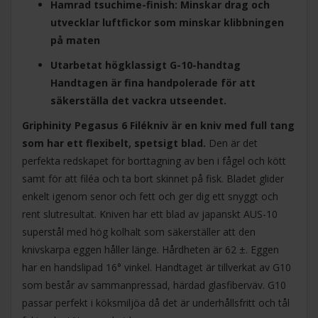
Hamrad tsuchime-finish: Minskar drag och
utvecklar luftfickor som minskar klibbningen
på maten
Utarbetat högklassigt G-10-handtag
Handtagen är fina handpolerade för att
säkerställa det vackra utseendet.
Griphinity Pegasus 6 Filékniv är en kniv med full tang
som har ett flexibelt, spetsigt blad.
Den är det
perfekta redskapet för borttagning av ben i fågel och kött
samt för att filéa och ta bort skinnet på fisk. Bladet glider
enkelt igenom senor och fett och ger dig ett snyggt och
rent slutresultat. Kniven har ett blad av japanskt AUS-10
superstål med hög kolhalt som säkerställer att den
knivskarpa eggen håller länge. Hårdheten är 62 ±. Eggen
har en handslipad 16° vinkel. Handtaget är tillverkat av G10
som består av sammanpressad, härdad glasfiberväv. G10
passar perfekt i köksmiljöa då det är underhållsfritt och tål