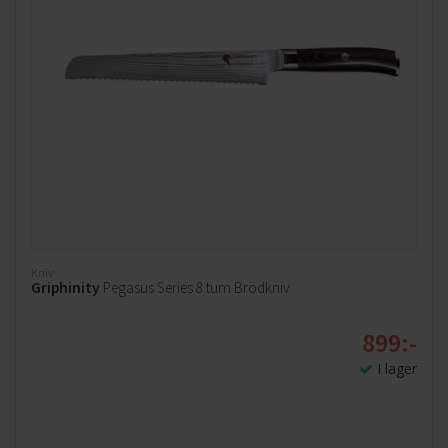
Kniv
Griphinity
Pegasus Series 8 tum Brödkniv
899:-
I lager