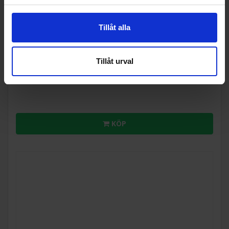
Kniv
Griphinity
Pegasus Series 7 tum Santoku Kniv
Tillåt alla
989:-
Tillåt urval
I lager
KÖP