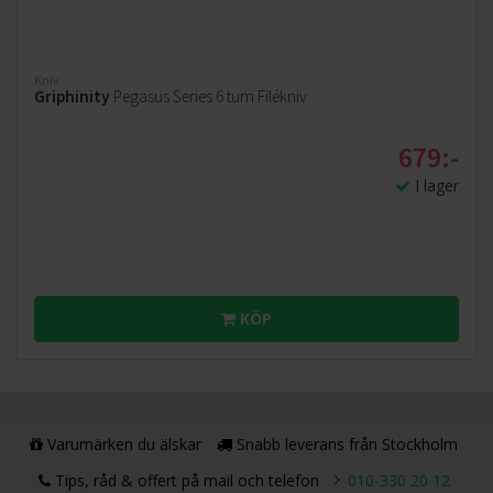
Kniv
Griphinity
Pegasus Series 6 tum Filékniv
679:-
I lager
KÖP
Varumärken du älskar
Snabb leverans från Stockholm
Tips, råd & offert på mail och telefon
010-330 20 12