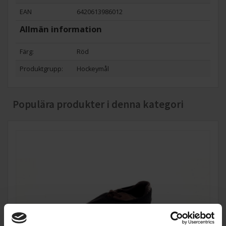
EAN
6420613986012
Allmän information
Färg:
Röd
Produktgrupp:
Hockeymål
Populära produkter i denna kategori