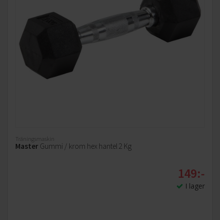
Träningsmaskin
Master
Gummi / krom hex hantel 2 Kg
149:-
I lager