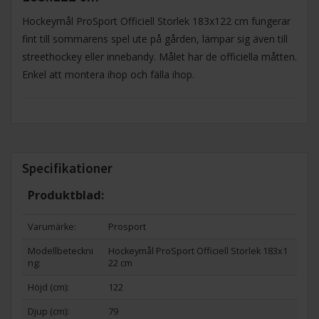
Hockeymål ProSport Officiell Storlek 183x122 cm fungerar
fint till sommarens spel ute på gården, lämpar sig även till
streethockey eller innebandy. Målet har de officiella måtten.
Enkel att montera ihop och fälla ihop.
Specifikationer
Produktblad:
Varumärke:
Prosport
Modellbeteckni
Hockeymål ProSport Officiell Storlek 183x1
ng:
22 cm
Höjd (cm):
122
Djup (cm):
79