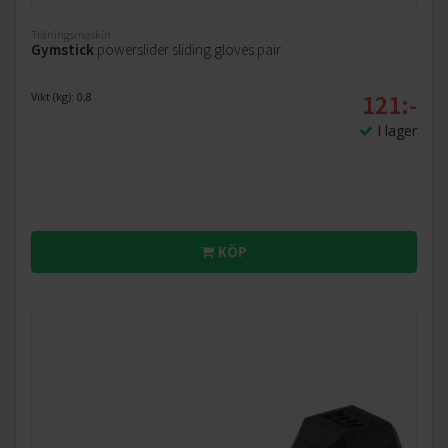
Träningsmaskin
Gymstick
powerslider sliding gloves pair
121:-
Vikt (kg): 0,8
I lager
KÖP