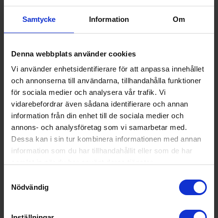
Samtycke
Information
Om
Denna webbplats använder cookies
Vi använder enhetsidentifierare för att anpassa innehållet
och annonserna till användarna, tillhandahålla funktioner
för sociala medier och analysera vår trafik. Vi
vidarebefordrar även sådana identifierare och annan
Träningsmaskin
information från din enhet till de sociala medier och
Gymstick
powerslider lycra socks pair
annons- och analysföretag som vi samarbetar med.
Dessa kan i sin tur kombinera informationen med annan
125:-
Vikt (kg): 0,8
information som du har tillhandahållit eller som de har
I lager
samlat in när du har använt deras tjänster.
Samtyckesval
Nödvändig
Inställningar