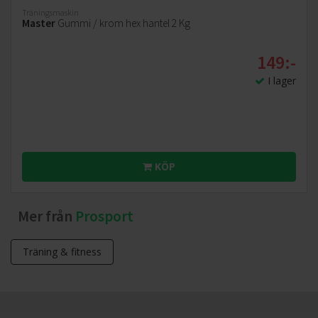
Träningsmaskin
Master
Gummi / krom hex hantel 2 Kg
149:-
I lager
KÖP
Mer från
Prosport
Träning & fitness