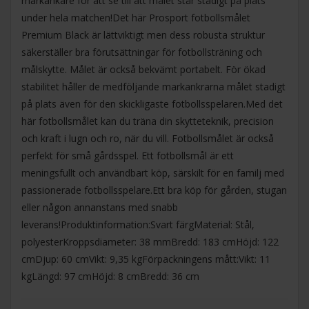
markankare för att se till att målet står stadigt på plats
under hela matchen!Det här Prosport fotbollsmålet
Premium Black är lättviktigt men dess robusta struktur
säkerställer bra förutsättningar för fotbollsträning och
målskytte. Målet är också bekvämt portabelt. För ökad
stabilitet håller de medföljande markankrarna målet stadigt
på plats även för den skickligaste fotbollsspelaren.Med det
här fotbollsmålet kan du träna din skytteteknik, precision
och kraft i lugn och ro, när du vill. Fotbollsmålet är också
perfekt för små gårdsspel. Ett fotbollsmål är ett
meningsfullt och användbart köp, särskilt för en familj med
passionerade fotbollsspelare.Ett bra köp för gården, stugan
eller någon annanstans med snabb
leverans!Produktinformation:Svart färgMaterial: Stål,
polyesterKroppsdiameter: 38 mmBredd: 183 cmHöjd: 122
cmDjup: 60 cmVikt: 9,35 kgFörpackningens mått:Vikt: 11
kgLängd: 97 cmHöjd: 8 cmBredd: 36 cm