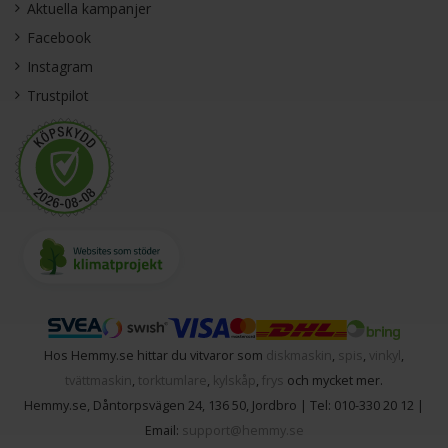
Aktuella kampanjer
Facebook
Instagram
Trustpilot
Hos Hemmy.se hittar du vitvaror som
diskmaskin
,
spis
,
vinkyl
,
tvättmaskin
,
torktumlare
,
kylskåp
,
frys
och mycket mer.
Hemmy.se
,
Dåntorpsvägen 24
,
136 50
,
Jordbro
| Tel:
010-330 20 12
|
Email:
support@hemmy.se