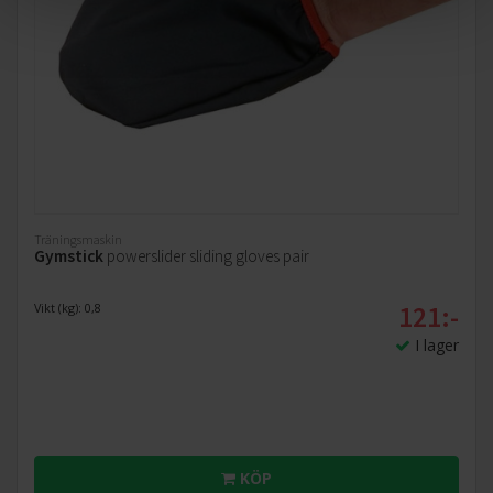
Träningsmaskin
Gymstick
powerslider sliding gloves pair
121:-
Vikt (kg): 0,8
I lager
KÖP