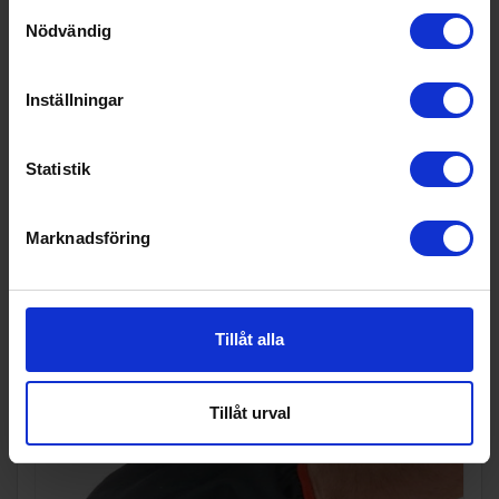
Samtyckesval
Nödvändig
125:-
Vikt (kg): 0,8
I lager
Inställningar
Statistik
KÖP
Marknadsföring
Tillåt alla
Tillåt urval