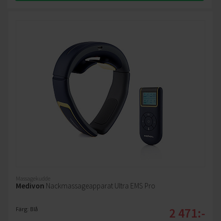
Massagekudde
Medivon
Nackmassageapparat Ultra EMS Pro
2 471:-
Färg: Blå