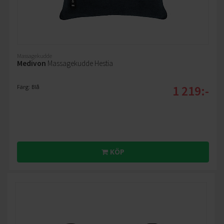
Massagekudde
Medivon
Massagekudde Hestia
1 219:-
Färg: Blå
KÖP