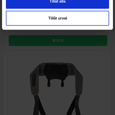
Tillåt alla
972:-
Färg: Grå
Tillåt urval
KÖP