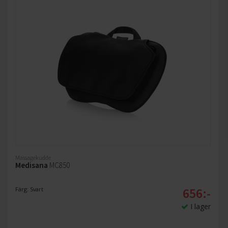
Massagekudde
Medisana
MC850
656:-
Färg: Svart
I lager