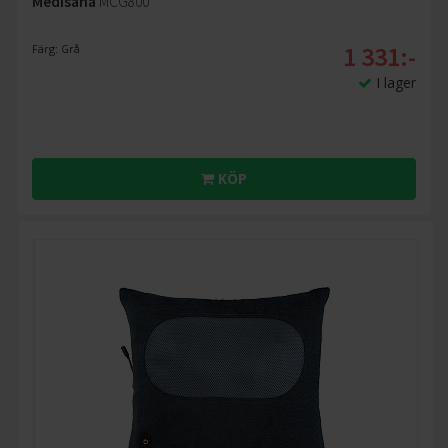
Medisana
MCG800
1 331:-
Färg: Grå
I lager
KÖP