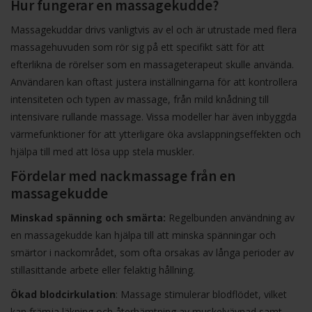
Hur fungerar en massagekudde?
Massagekuddar drivs vanligtvis av el och är utrustade med flera
massagehuvuden som rör sig på ett specifikt sätt för att
efterlikna de rörelser som en massageterapeut skulle använda.
Användaren kan oftast justera inställningarna för att kontrollera
intensiteten och typen av massage, från mild knådning till
intensivare rullande massage. Vissa modeller har även inbyggda
värmefunktioner för att ytterligare öka avslappningseffekten och
hjälpa till med att lösa upp stela muskler.
Fördelar med nackmassage från en
massagekudde
Minskad spänning och smärta:
Regelbunden användning av
en massagekudde kan hjälpa till att minska spänningar och
smärtor i nackområdet, som ofta orsakas av långa perioder av
stillasittande arbete eller felaktig hållning.
Ökad blodcirkulation
: Massage stimulerar blodflödet, vilket
kan främja läkning och återhämtning av muskelvävnad samt