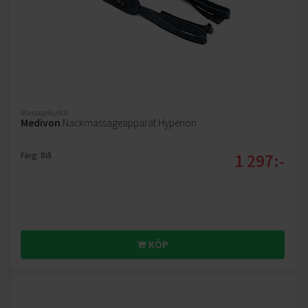
Massagekudde
Medivon
Nackmassageapparat Hyperion
1 297:-
Färg: Blå
KÖP