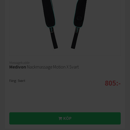
Massagekudde
Medivon
Nackmassage Motion X Svart
805:-
Färg: Svart
KÖP