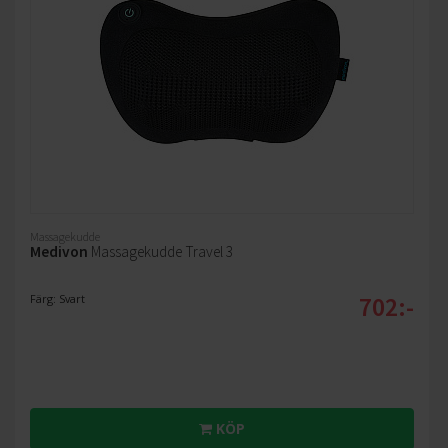
Massagekudde
Medivon
Massagekudde Travel 3
702:-
Färg: Svart
KÖP