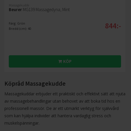
Massagekudde
Beurer
MG139 Massagedyna, Mint
844:-
Färg: Grön
Bredd (cm): 40
KÖP
Köpråd Massagekudde
Massagekuddar erbjuder ett praktiskt och effektivt sätt att njuta
av massagebehandlingar utan behovet av att boka tid hos en
professionell massör. De är ett utmärkt verktyg för självvård
som kan hjälpa individer att hantera vardaglig stress och
muskelspänningar.