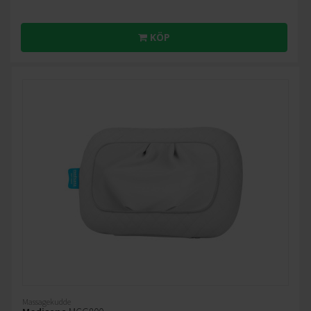
KÖP
Massagekudde