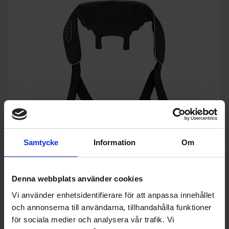
Samtycke
Information
Om
Massagekudde
Medivon
Nackmassagerare Volt Svart
Denna webbplats använder cookies
1 086:-
Färg: Svart
Vi använder enhetsidentifierare för att anpassa innehållet
och annonserna till användarna, tillhandahålla funktioner
för sociala medier och analysera vår trafik. Vi