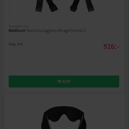
Massagekudde
Medivon
Nackmassagerare Krage Simple 2
926:-
Färg: Grå
KÖP