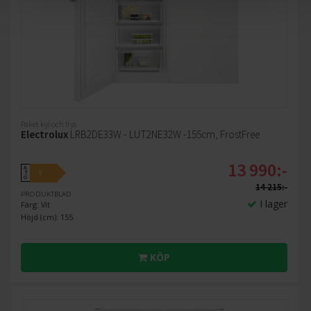
Paket kyl och frys
Electrolux
LRB2DE33W - LUT2NE32W -155cm, FrostFree
13 990:-
A
E
↑
G
14 215:-
PRODUKTBLAD
I lager
Färg: Vit
Höjd (cm): 155
KÖP