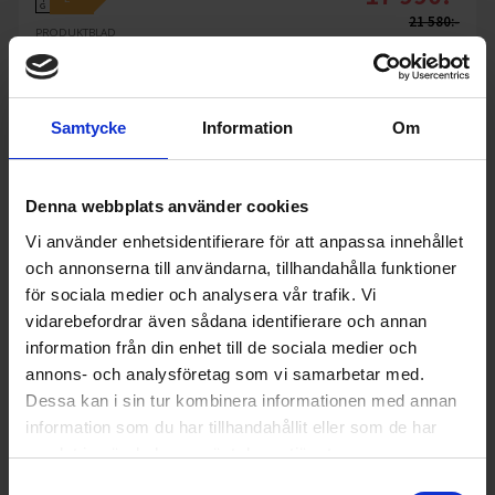
G
21 580:-
PRODUKTBLAD
I lager
Färg: Rostfri
Höjd (cm): 175
Samtycke
Information
Om
KÖP
Denna webbplats använder cookies
Vi använder enhetsidentifierare för att anpassa innehållet
och annonserna till användarna, tillhandahålla funktioner
för sociala medier och analysera vår trafik. Vi
vidarebefordrar även sådana identifierare och annan
information från din enhet till de sociala medier och
annons- och analysföretag som vi samarbetar med.
Dessa kan i sin tur kombinera informationen med annan
information som du har tillhandahållit eller som de har
samlat in när du har använt deras tjänster.
Samtyckesval
11%