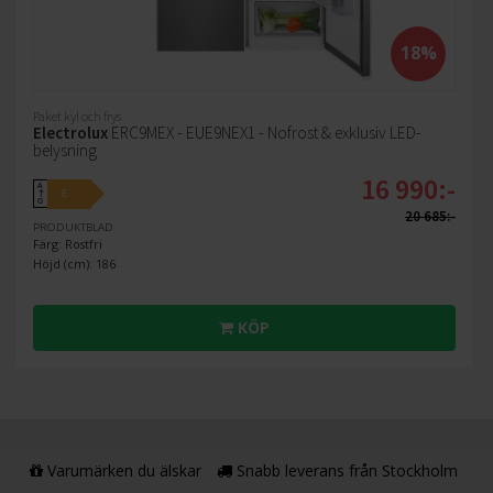
18%
Paket kyl och frys
Electrolux
ERC9MEX - EUE9NEX1 - Nofrost & exklusiv LED-
belysning
16 990:-
A
E
↑
G
20 685:-
PRODUKTBLAD
Färg: Rostfri
Höjd (cm): 186
KÖP
Varumärken du älskar
Snabb leverans från Stockholm