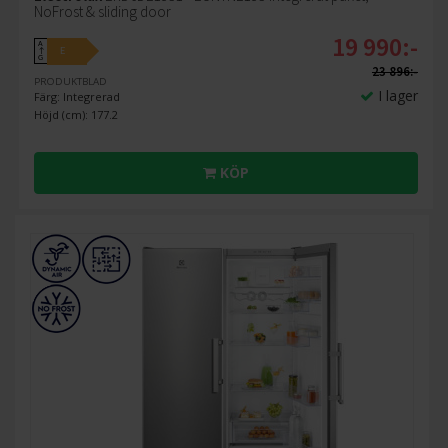
NoFrost & sliding door
19 990:-
A
E
↑
G
23 896:-
PRODUKTBLAD
I lager
Färg: Integrerad
Höjd (cm): 177.2
KÖP