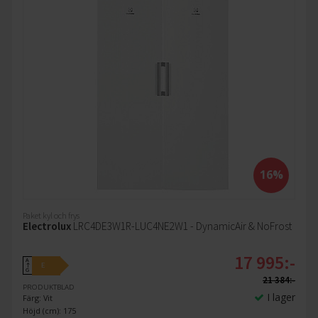
16%
Paket kyl och frys
Electrolux
LRC4DE3W1R-LUC4NE2W1 - DynamicAir & NoFrost
17 995:-
A
E
↑
G
21 384:-
PRODUKTBLAD
I lager
Färg: Vit
Höjd (cm): 175