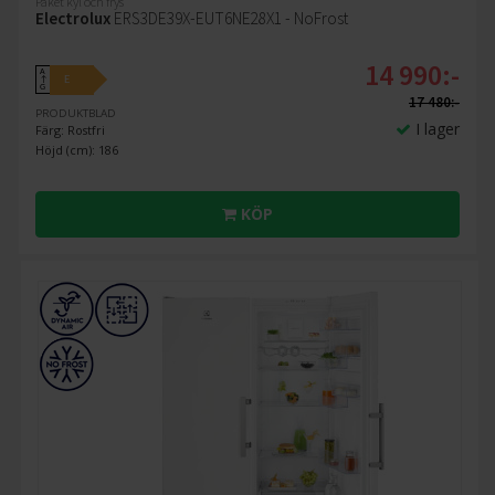
Paket kyl och frys
Electrolux
ERS3DE39X-EUT6NE28X1 - NoFrost
14 990:-
A
E
↑
G
17 480:-
PRODUKTBLAD
I lager
Färg: Rostfri
Höjd (cm): 186
KÖP