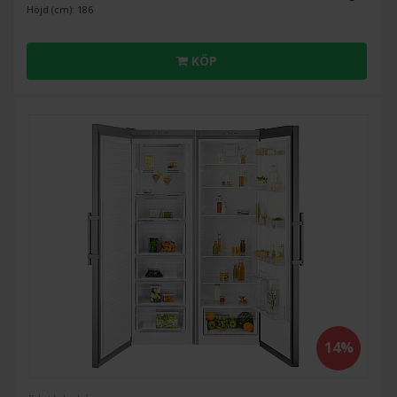
Höjd (cm): 186
KÖP
14%