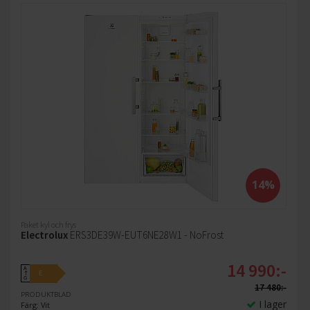
14%
Paket kyl och frys
Electrolux
ERS3DE39W-EUT6NE28W1 - NoFrost
14 990:-
A
E
↑
G
17 480:-
PRODUKTBLAD
I lager
Färg: Vit