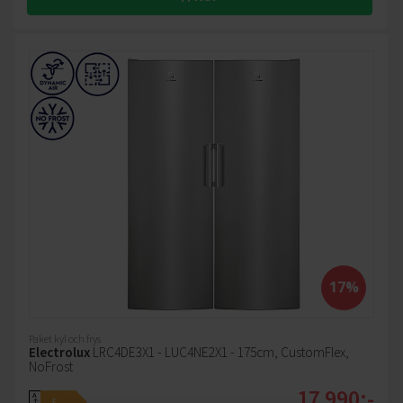
17%
Paket kyl och frys
Electrolux
LRC4DE3X1 - LUC4NE2X1 - 175cm, CustomFlex,
NoFrost
17 990:-
A
E
↑