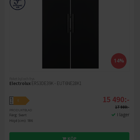
14%
Paket kyl och frys
Electrolux
ERS3DE39K - EUT6NE28K1
15 490:-
A
E
↑
G
17 980:-
PRODUKTBLAD
I lager
Färg: Svart
Höjd (cm): 186
KÖP