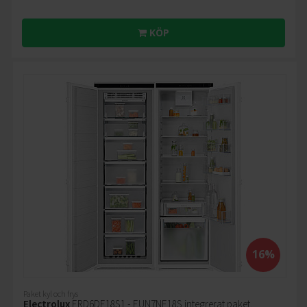
KÖP
16%
Paket kyl och frys
Electrolux
ERD6DE18S1 - EUN7NE18S integrerat paket,