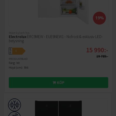
19%
Paket kyl och frys
Electrolux
ERC9MEW - EUE9NEW1 - Nofrost & exklusiv LED-
belysning
15 990:-
A
E
↑
G
19 785:-
PRODUKTBLAD
Färg: Vit
Höjd (cm): 186
KÖP