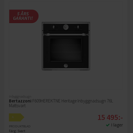
Inbyggnadsugn
Bertazzoni
F609HEREKTNE Heritage Inbyggnadsugn 76L
Mattsvart
15 495:-
A
I lager
PRODUKTBLAD
Färg: Svart