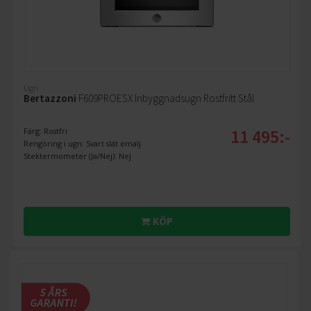
Ugn
Bertazzoni
F609PROESX Inbyggnadsugn Rostfritt Stål
11 495:-
Färg: Rostfri
Rengöring i ugn: Svart slät emalj
Stektermometer (Ja/Nej): Nej
KÖP