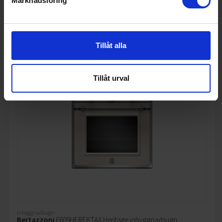
Marknadsföring
KÖP
Tillåt alla
Tillåt urval
Inbyggnadsugn
Bertazzoni
F609HEREKTAX Heritage inbyggnadsugn