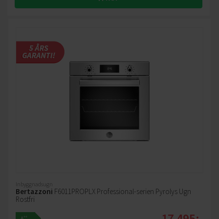
Inbyggnadsugn
Bertazzoni
F6011PROPLX Professional-serien Pyrolys Ugn
Rostfri
17 495:-
++
A