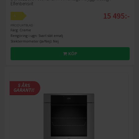
Elfenbensvit
15 495:-
A
PRODUKTBLAD
Färg: Creme
Rengöring i ugn: Svart slät emalj
Stektermometer (Ja/Nej): Nej
KÖP