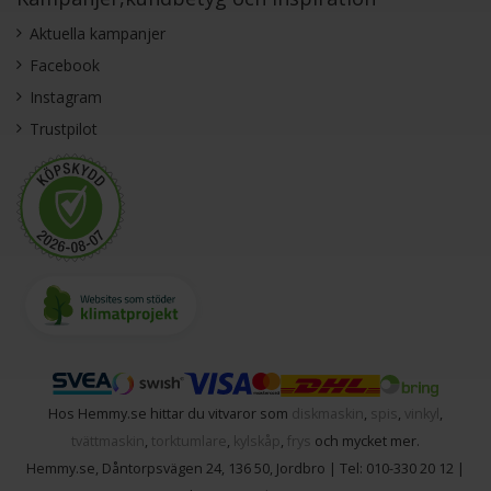
Aktuella kampanjer
Facebook
Instagram
Trustpilot
Hos Hemmy.se hittar du vitvaror som
diskmaskin
,
spis
,
vinkyl
,
tvättmaskin
,
torktumlare
,
kylskåp
,
frys
och mycket mer.
Hemmy.se
,
Dåntorpsvägen 24
,
136 50
,
Jordbro
| Tel:
010-330 20 12
|