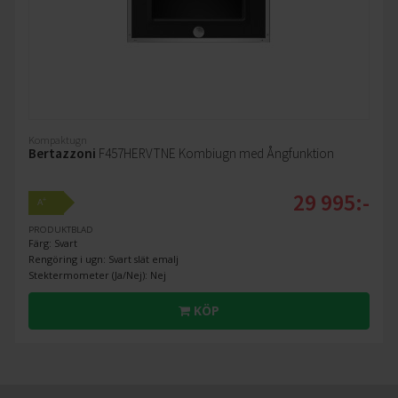
Kompaktugn
Bertazzoni
F457HERVTNE Kombiugn med Ångfunktion
29 995:-
+
A
PRODUKTBLAD
Färg: Svart
Rengöring i ugn: Svart slät emalj
Stektermometer (Ja/Nej): Nej
KÖP