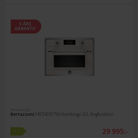
Kompaktugn
Bertazzoni
F457HERVTAX Kombiugn 31L Ångfunktion
29 995:-
+
A