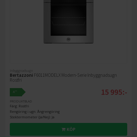
Inbyggnadsugn
Bertazzoni
F6011MODELX Modern-Serie Inbyggnadsugn
Rostfri
15 995:-
++
A
PRODUKTBLAD
Färg: Rostfri
Rengöring i ugn: Ångrengöring
Stektermometer (Ja/Nej): Ja
KÖP