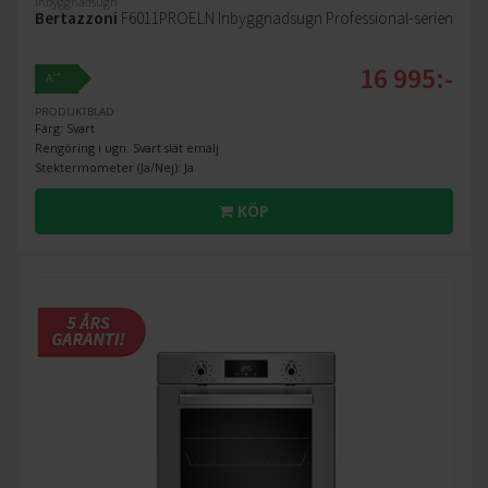
Inbyggnadsugn
Bertazzoni
F6011PROELN Inbyggnadsugn Professional-serien
16 995:-
++
A
PRODUKTBLAD
Färg: Svart
Rengöring i ugn: Svart slät emalj
Stektermometer (Ja/Nej): Ja
KÖP