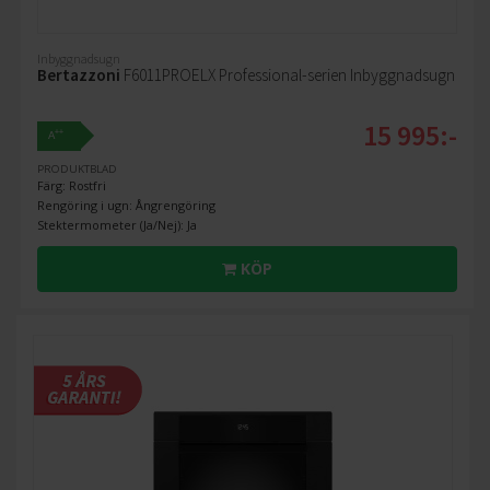
Inbyggnadsugn
Bertazzoni
F6011PROELX Professional-serien Inbyggnadsugn
15 995:-
++
A
PRODUKTBLAD
Färg: Rostfri
Rengöring i ugn: Ångrengöring
Stektermometer (Ja/Nej): Ja
KÖP