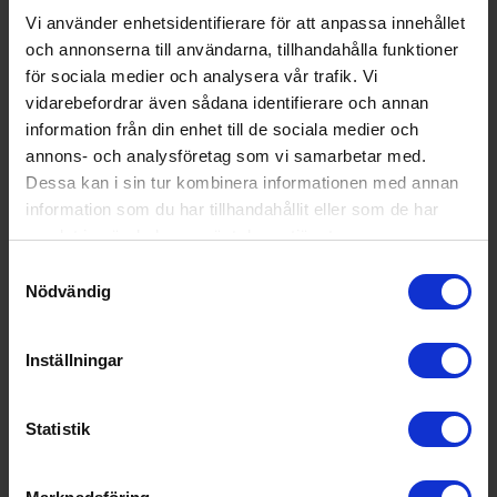
Vi använder enhetsidentifierare för att anpassa innehållet
och annonserna till användarna, tillhandahålla funktioner
för sociala medier och analysera vår trafik. Vi
vidarebefordrar även sådana identifierare och annan
information från din enhet till de sociala medier och
annons- och analysföretag som vi samarbetar med.
Dessa kan i sin tur kombinera informationen med annan
information som du har tillhandahållit eller som de har
samlat in när du har använt deras tjänster.
Samtyckesval
Nödvändig
Inbyggnadsugn
Bertazzoni
F609MODESX Inbyggnadsugn 60cm Rostfritt Stål
Inställningar
11 495:-
Färg: Rostfri
Rengöring i ugn: Svart slät emalj
Statistik
Stektermometer (Ja/Nej): Nej