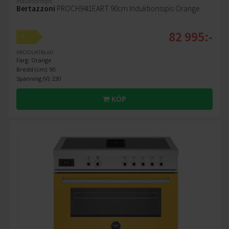
Induktionsspis
Bertazzoni
PROCH94I1EART 90cm Induktionsspis Orange
82 995:-
A
PRODUKTBLAD
Färg: Orange
Bredd (cm): 90
Spänning (V): 230
KÖP