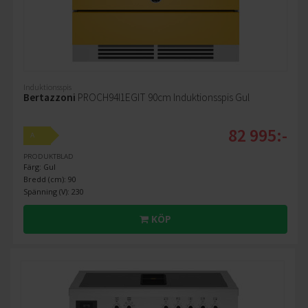
Induktionsspis
Bertazzoni
PROCH94I1EGIT 90cm Induktionsspis Gul
82 995:-
A
PRODUKTBLAD
Färg: Gul
Bredd (cm): 90
Spänning (V): 230
KÖP