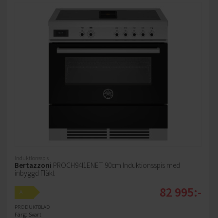
Induktionsspis
Bertazzoni
PROCH94I1ENET 90cm Induktionsspis med
inbyggd Fläkt
82 995:-
A
PRODUKTBLAD
Färg: Svart