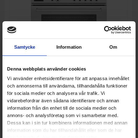
Samtycke
Information
Om
Denna webbplats använder cookies
Induktionsspis
Vi använder enhetsidentifierare för att anpassa innehållet
Bertazzoni
PROCH94I1EXT Induktionsspis inbyggd Fläkt
och annonserna till användarna, tillhandahålla funktioner
Rostfri
för sociala medier och analysera vår trafik. Vi
79 995:-
A
vidarebefordrar även sådana identifierare och annan
information från din enhet till de sociala medier och
PRODUKTBLAD
Färg: Rostfri
annons- och analysföretag som vi samarbetar med.
Bredd (cm): 90
Dessa kan i sin tur kombinera informationen med annan
Spänning (V): 230
information som du har tillhandahållit eller som de har
KÖP
samlat in när du har använt deras tjänster.