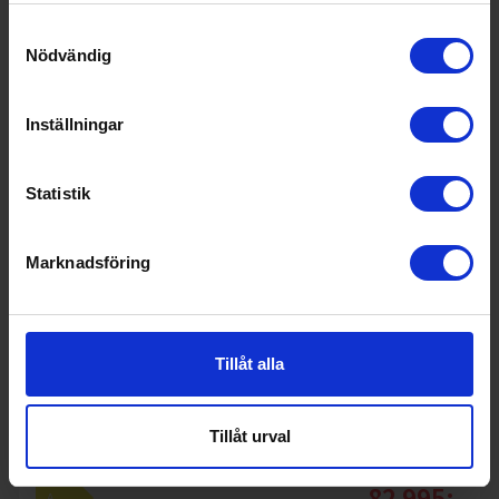
Samtyckesval
Nödvändig
Inställningar
Statistik
Marknadsföring
Tillåt alla
Induktionsspis
Bertazzoni
PROCH94I1ECAT 90cm Induktionsspis inbyggd
Tillåt urval
Fläkt
82 995:-
A