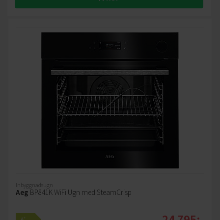
Inbyggnadsugn
Aeg
BP841K WiFi Ugn med SteamCrisp
24 795:-
+
A