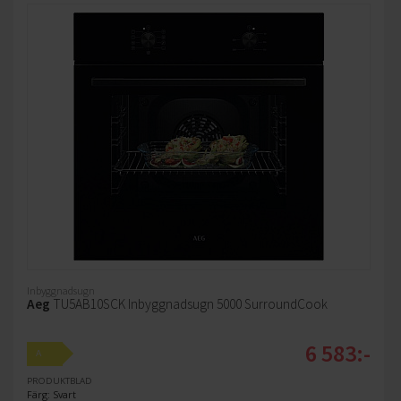
Inbyggnadsugn
Aeg
TU5AB10SCK Inbyggnadsugn 5000 SurroundCook
6 583:-
A
PRODUKTBLAD
Färg: Svart