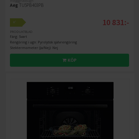
Inbyggnadsugn
Aeg
TU5PB403PB
10 831:-
+
A
PRODUKTBLAD
Färg: Svart
Rengöring i ugn: Pyrolytisk självrengöring
Stektermometer (Ja/Nej): Nej
KÖP