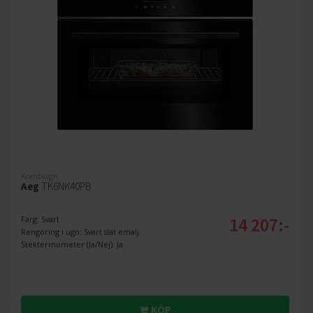
Kombiugn
Aeg
TK6NK40PB
14 207:-
Färg: Svart
Rengöring i ugn: Svart slät emalj
Stektermometer (Ja/Nej): Ja
KÖP