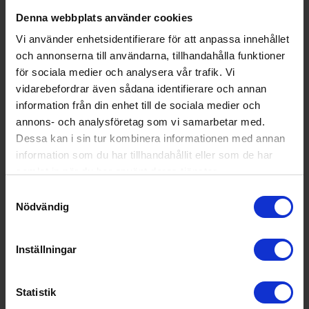
Denna webbplats använder cookies
ångugn
Vi använder enhetsidentifierare för att anpassa innehållet
Aeg
BEB352010M SteamBake Multilevel Cooking Antifingerprint
och annonserna till användarna, tillhandahålla funktioner
för sociala medier och analysera vår trafik. Vi
11 195:-
A
vidarebefordrar även sådana identifierare och annan
information från din enhet till de sociala medier och
PRODUKTBLAD
Färg: Rostfri
annons- och analysföretag som vi samarbetar med.
Rengöring i ugn: Ångrengöring
Dessa kan i sin tur kombinera informationen med annan
Stektermometer (Ja/Nej): Ja
information som du har tillhandahållit eller som de har
KÖP
samlat in när du har använt deras tjänster.
Samtyckesval
Nödvändig
Inställningar
Statistik