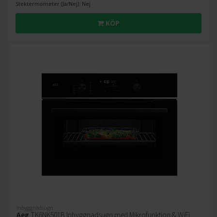
Stektermometer (Ja/Nej): Nej
KÖP
Inbyggnadsugn
Aeg
TK6NK501B Inbyggnadsugn med Mikrofunktion & WiFi