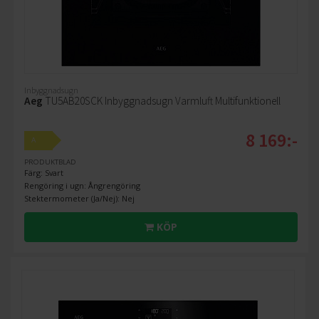
Inbyggnadsugn
Aeg
TU5AB20SCK Inbyggnadsugn Varmluft Multifunktionell
8 169:-
A
PRODUKTBLAD
Färg: Svart
Rengöring i ugn: Ångrengöring
Stektermometer (Ja/Nej): Nej
KÖP