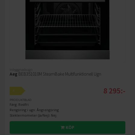
Inbyggnadsugn
Aeg
BEB351010M SteamBake Multifunktionell Ugn
8 295:-
A
PRODUKTBLAD
Färg: Rostfri
Rengöring i ugn: Ångrengöring
Stektermometer (Ja/Nej): Nej
KÖP