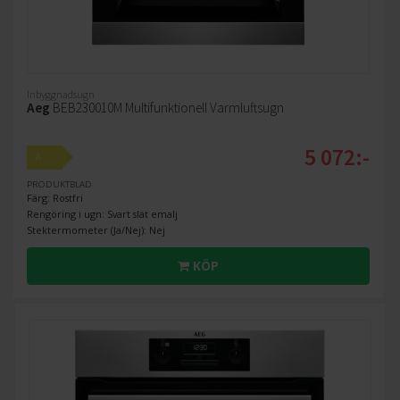
Inbyggnadsugn
Aeg
BEB230010M Multifunktionell Varmluftsugn
5 072:-
A
PRODUKTBLAD
Färg: Rostfri
Rengöring i ugn: Svart slät emalj
Stektermometer (Ja/Nej): Nej
KÖP