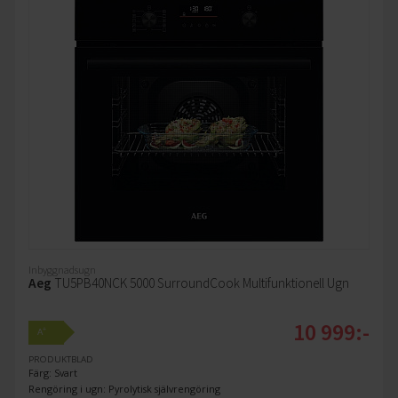
Inbyggnadsugn
Aeg
TU5PB40NCK 5000 SurroundCook Multifunktionell Ugn
10 999:-
+
A
PRODUKTBLAD
Färg: Svart
Rengöring i ugn: Pyrolytisk självrengöring