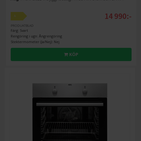
14 990:-
A
PRODUKTBLAD
Färg: Svart
Rengöring i ugn: Ångrengöring
Stektermometer (Ja/Nej): Nej
KÖP