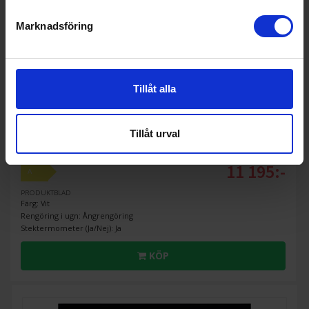
Marknadsföring
Tillåt alla
ångugn
Aeg
BEB352010W SteamBake Matlagningstermometer
Tillåt urval
11 195:-
A
PRODUKTBLAD
Färg: Vit
Rengöring i ugn: Ångrengöring
Stektermometer (Ja/Nej): Ja
KÖP