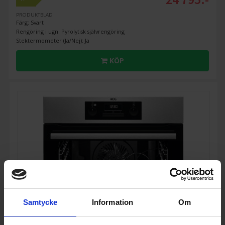
PRODUKTBLAD
Färg: Svart
Rengöring i ugn: Pyrolytisk självrengöring
Stektermometer (Ja/Nej): Ja
KÖP
Samtycke
Information
Om