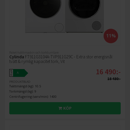
11%
Paket tvättmaskin och torktumlare
Cylinda
FT911G3104A-TVP911G29C - Extra stor energisnål
tvätt & rymlig kapacitet tork, Vit
16 490:-
A
A
↑
G
18 480:-
PRODUKTBLAD
Tvättmängd (kg): 10.5
Torkmängd (kg): 9
Centrifugering (varv/min): 1400
KÖP