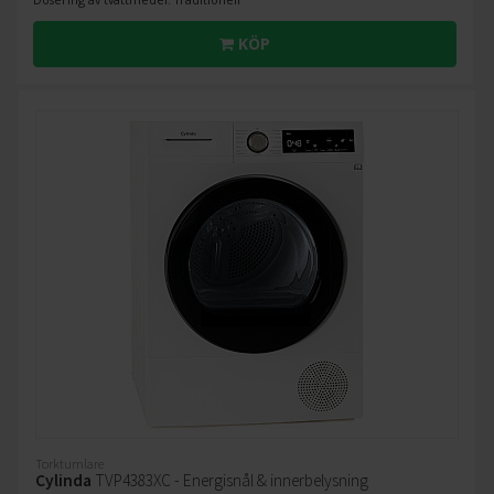
KÖP
Torktumlare
Cylinda
TVP4383XC - Energisnål & innerbelysning