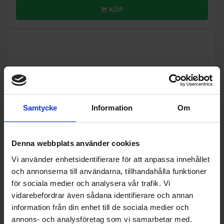
KÖP
Samtycke
Information
Om
Denna webbplats använder cookies
Vi använder enhetsidentifierare för att anpassa innehållet
8%
och annonserna till användarna, tillhandahålla funktioner
för sociala medier och analysera vår trafik. Vi
vidarebefordrar även sådana identifierare och annan
Paket tvättmaskin och torktumlare
Cylinda
FT911G384A-TVP911G28E Energisnål och skonsam
information från din enhet till de sociala medier och
mot kläder
annons- och analysföretag som vi samarbetar med.