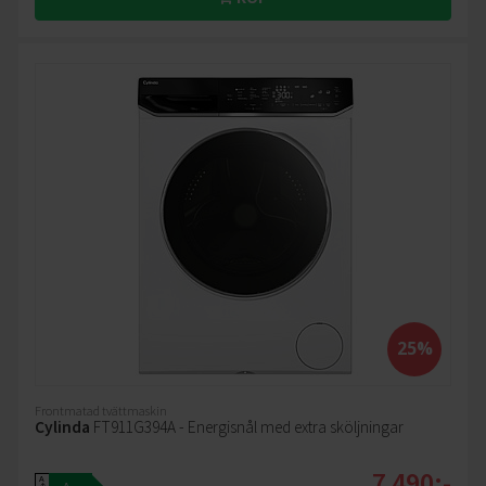
25%
Frontmatad tvättmaskin
Cylinda
FT911G394A - Energisnål med extra sköljningar
7 490:-
A