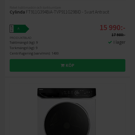
Paket tvättmaskin och torktumlare
Cylinda
FT911G394BiA-TVP911G29BID - Svart Antracit
15 990:-
A
A
↑
G
17 980:-
PRODUKTBLAD
I lager
Tvättmängd (kg): 9
Torkmängd (kg): 9
Centrifugering (varv/min): 1400
KÖP