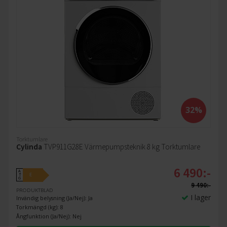
32%
Torktumlare
Cylinda
TVP911G28E Värmepumpsteknik 8 kg Torktumlare
6 490:-
A
E
↑
G
9 490:-
PRODUKTBLAD
I lager
Invändig belysning (Ja/Nej): Ja
Torkmängd (kg): 8
Ångfunktion (Ja/Nej): Nej