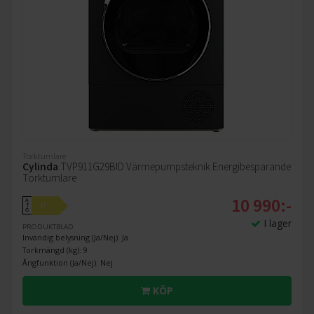
Torktumlare
Cylinda
TVP911G29BID Värmepumpsteknik Energibesparande
Torktumlare
10 990:-
A
D
↑
G
I lager
PRODUKTBLAD
Invändig belysning (Ja/Nej): Ja
Torkmängd (kg): 9
Ångfunktion (Ja/Nej): Nej
KÖP