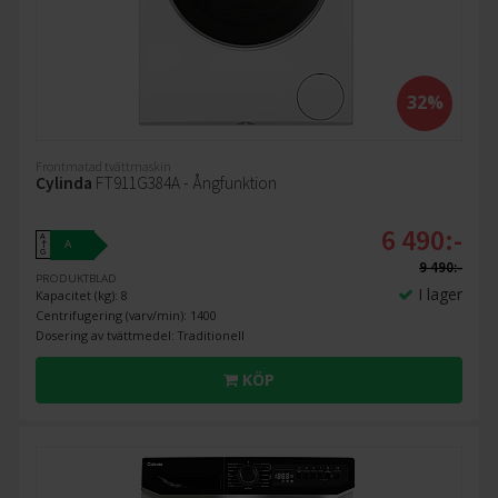
32%
Frontmatad tvättmaskin
Cylinda
FT911G384A - Ångfunktion
6 490:-
A
A
↑
G
9 490:-
PRODUKTBLAD
I lager
Kapacitet (kg): 8
Centrifugering (varv/min): 1400
Dosering av tvättmedel: Traditionell
KÖP