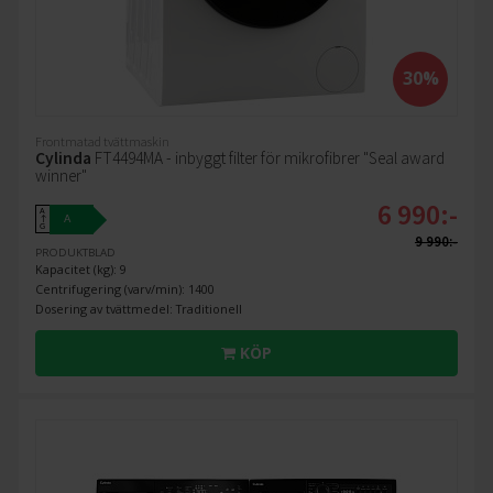
30%
Frontmatad tvättmaskin
Cylinda
FT4494MA - inbyggt filter för mikrofibrer "Seal award
winner"
6 990:-
A
A
↑
G
9 990:-
PRODUKTBLAD
Kapacitet (kg): 9
Centrifugering (varv/min): 1400
Dosering av tvättmedel: Traditionell
KÖP