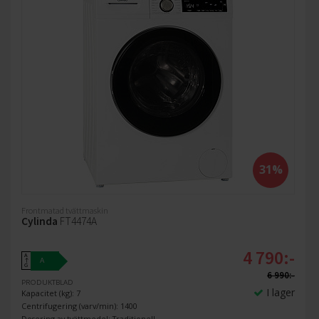
31%
Frontmatad tvättmaskin
Cylinda
FT4474A
4 790:-
A
A
↑
G
6 990:-
PRODUKTBLAD
I lager
Kapacitet (kg): 7
Centrifugering (varv/min): 1400
Dosering av tvättmedel: Traditionell