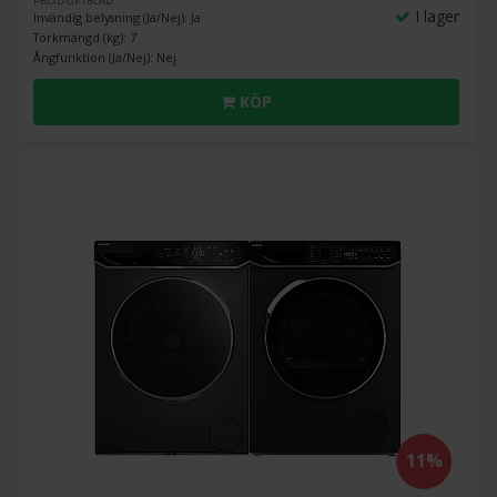
PRODUKTBLAD
I lager
Invändig belysning (Ja/Nej): Ja
Torkmängd (kg): 7
Ångfunktion (Ja/Nej): Nej
KÖP
11%