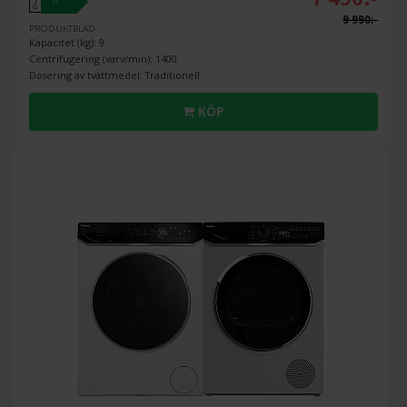
A
↑
G
9 990:-
PRODUKTBLAD
Kapacitet (kg): 9
Centrifugering (varv/min): 1400
Dosering av tvättmedel: Traditionell
KÖP