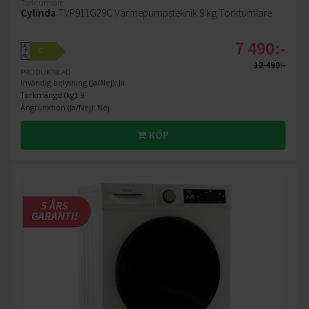
Torktumlare
Cylinda
TVP911G29C Värmepumpsteknik 9 kg Torktumlare
7 490:-
A
C
↑
G
12 490:-
PRODUKTBLAD
Invändig belysning (Ja/Nej): Ja
Torkmängd (kg): 9
Ångfunktion (Ja/Nej): Nej
KÖP