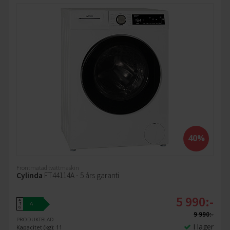
40%
Frontmatad tvättmaskin
Cylinda
FT44114A - 5 års garanti
5 990:-
A
A
↑
G
9 990:-
PRODUKTBLAD
I lager
Kapacitet (kg): 11