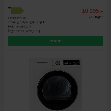
10 095:-
A
C
↑
G
I lager
PRODUKTBLAD
Invändig belysning (Ja/Nej): Ja
Torkmängd (kg): 8
Ångfunktion (Ja/Nej): Nej
KÖP