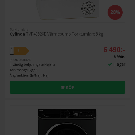
28%
Torktumlare
Cylinda
TVP4382XE Värmepump Torktumlare 8 kg
6 490:-
A
E
↑
G
8 990:-
PRODUKTBLAD
I lager
Invändig belysning (Ja/Nej): Ja
Torkmängd (kg): 8
Ångfunktion (Ja/Nej): Nej
KÖP