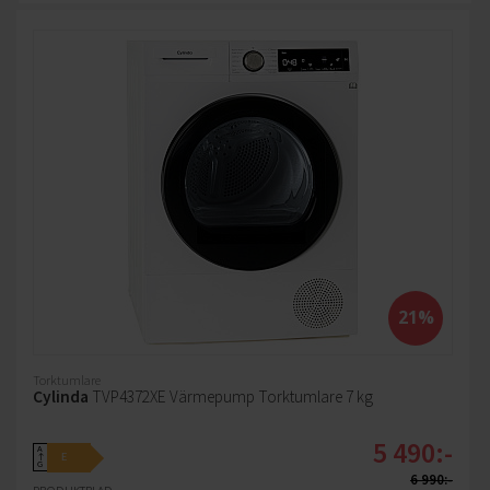
21%
Torktumlare
Cylinda
TVP4372XE Värmepump Torktumlare 7 kg
5 490:-
A
E
↑
G
6 990:-