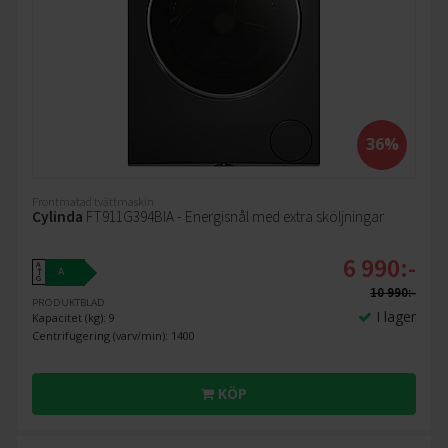
36%
Frontmatad tvättmaskin
Cylinda
FT911G394BIA - Energisnål med extra sköljningar
6 990:-
A
A
↑
G
10 990:-
PRODUKTBLAD
I lager
Kapacitet (kg): 9
Centrifugering (varv/min): 1400
KÖP