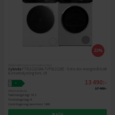
23%
Paket tvättmaskin och torktumlare
Cylinda
FT911G3104A-TVP911G28E - Extra stor energisnål tvätt
& innerbelysning tork, Vit
13 490:-
A
A
↑
G
17 480:-
PRODUKTBLAD
Tvättmängd (kg): 10.5
Torkmängd (kg): 8
Centrifugering (varv/min): 1400
KÖP