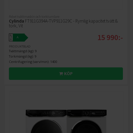
Paket tvättmaskin och torktumlare
Cylinda
FT911G394A-TVP911G29C - Rymlig kapacitet tvätt &
tork, Vit
15 990:-
A
A
↑
G
PRODUKTBLAD
Tvättmängd (kg): 9
Torkmängd (kg): 9
Centrifugering (varv/min): 1400
KÖP