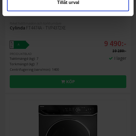
Tillåt urval
8%
Paket tvättmaskin och torktumlare
Cylinda
FT4474A - TVP4372XE
9 490:-
A
A
↑
G
10 280:-
PRODUKTBLAD
I lager
Tvättmängd (kg): 7
Torkmängd (kg): 7
Centrifugering (varv/min): 1400
KÖP