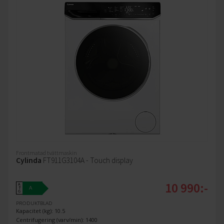
Frontmatad tvättmaskin
Cylinda
FT911G3104A - Touch display
10 990:-
A
A
↑
G
PRODUKTBLAD
Kapacitet (kg): 10.5
Centrifugering (varv/min): 1400