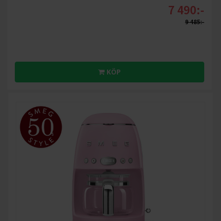
7 490:-
9 485:-
KÖP