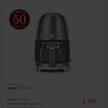
Kaffebryggare
Smeg
DCF02SSEU
2 495:-
Kapacitet (l): 1.4
Kapacitet (antal koppar): 10
Droppstopp (Ja/Nej): Ja