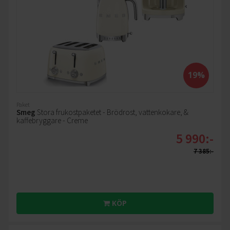
19%
Paket
Smeg
Stora frukostpaketet - Brödrost, vattenkokare, &
kaffebryggare - Creme
5 990:-
7 385:-
KÖP