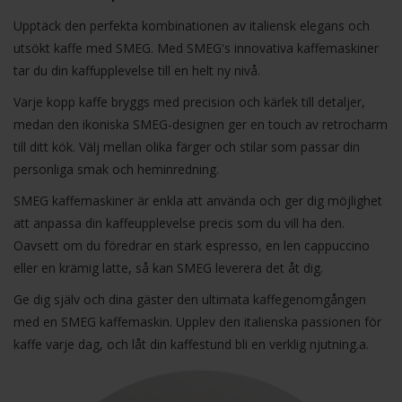
Upptäck den perfekta kombinationen av italiensk elegans och
utsökt kaffe med SMEG. Med SMEG's innovativa kaffemaskiner
tar du din kaffupplevelse till en helt ny nivå.
Varje kopp kaffe bryggs med precision och kärlek till detaljer,
medan den ikoniska SMEG-designen ger en touch av retrocharm
till ditt kök. Välj mellan olika färger och stilar som passar din
personliga smak och heminredning.
SMEG kaffemaskiner är enkla att använda och ger dig möjlighet
att anpassa din kaffeupplevelse precis som du vill ha den.
Oavsett om du föredrar en stark espresso, en len cappuccino
eller en krämig latte, så kan SMEG leverera det åt dig.
Ge dig själv och dina gäster den ultimata kaffegenomgången
med en SMEG kaffemaskin. Upplev den italienska passionen för
kaffe varje dag, och låt din kaffestund bli en verklig njutning.a.