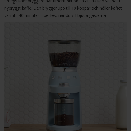
Smegs kaffebryggare har timerfunktion så att du kan vakna till
nybryggt kaffe. Den brygger upp till 10 koppar och håller kaffet
varmt i 40 minuter – perfekt när du vill bjuda gästerna.