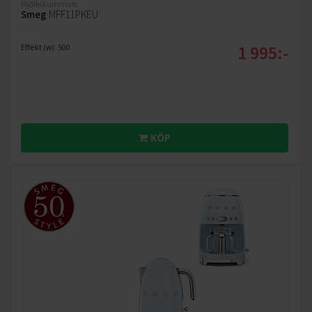
Mjölkskummare
Smeg
MFF11PKEU
1 995:-
Effekt (w): 500
KÖP