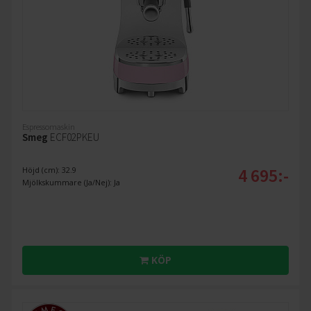
Espressomaskin
Smeg
ECF02PKEU
4 695:-
Höjd (cm): 32.9
Mjölkskummare (Ja/Nej): Ja
KÖP