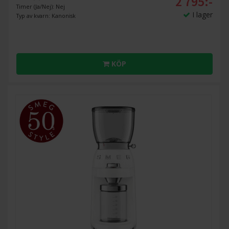
2 795:-
Timer (Ja/Nej): Nej
I lager
Typ av kvarn: Kanonisk
KÖP