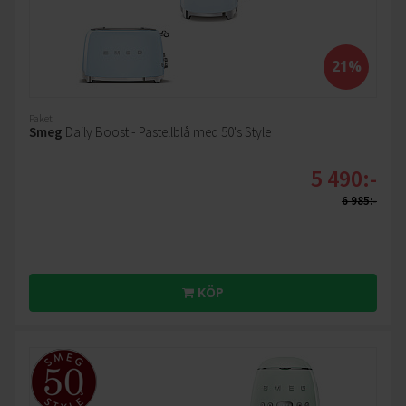
21%
Paket
Smeg
Daily Boost - Pastellblå med 50's Style
5 490:-
6 985:-
KÖP