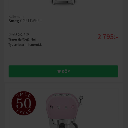
Kaffekvarn
Smeg
CGF11WHEU
2 795:-
Effekt (w): 150
Timer (Ja/Nej): Nej
Typ av kvarn: Kanonisk
KÖP