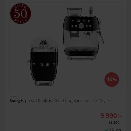
16%
Paket
Smeg
Espresso & Citrus - Svart högblank med 50's Style
9 990:-
11 890:-
I lager