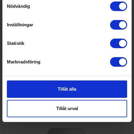
Samtyckesval
Nödvändig
Inställningar
Statistik
Kaffebryggare
Smeg
DCF02PGEU - Pastellgrön
Marknadsföring
2 495:-
Kapacitet (l): 1.4
Kapacitet (antal koppar): 10
Droppstopp (Ja/Nej): Ja
Tillåt alla
KÖP
Tillåt urval