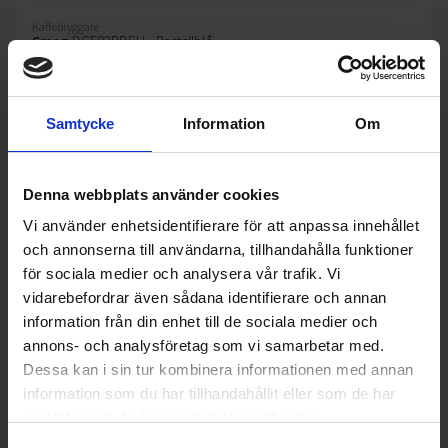
Kaffebryggare
Smeg
DCF02PBEU - Pastellblå
2 495:-
Kapacitet (l): 1.4
Kapacitet (antal koppar): 10
Samtycke
Information
Om
Droppstopp (Ja/Nej): Ja
Denna webbplats använder cookies
KÖP
Vi använder enhetsidentifierare för att anpassa innehållet
och annonserna till användarna, tillhandahålla funktioner
för sociala medier och analysera vår trafik. Vi
vidarebefordrar även sådana identifierare och annan
information från din enhet till de sociala medier och
annons- och analysföretag som vi samarbetar med.
Dessa kan i sin tur kombinera informationen med annan
information som du har tillhandahållit eller som de har
samlat in när du har använt deras tjänster.