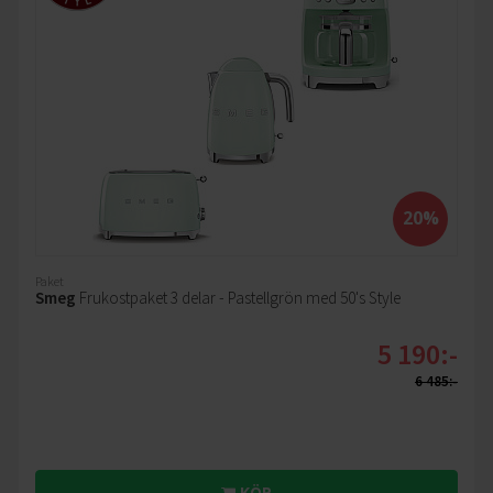
20%
Paket
Smeg
Frukostpaket 3 delar - Pastellgrön med 50's Style
5 190:-
6 485:-
KÖP