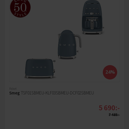
24%
Paket
Smeg
TSF01SBMEU-KLF03SBMEU-DCF02SBMEU
5 690:-
7 485:-