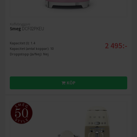
Kaffebryggare
Smeg
DCF02PKEU
2 495:-
Kapacitet (l): 1.4
Kapacitet (antal koppar): 10
Droppstopp (Ja/Nej): Nej
KÖP